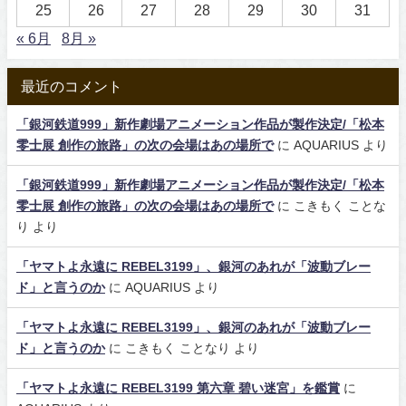
25
26
27
28
29
30
31
« 6月
8月 »
最近のコメント
「銀河鉄道999」新作劇場アニメーション作品が製作決定/「松本
零士展 創作の旅路」の次の会場はあの場所で
に
AQUARIUS
より
「銀河鉄道999」新作劇場アニメーション作品が製作決定/「松本
零士展 創作の旅路」の次の会場はあの場所で
に
こきもく ことな
り
より
「ヤマトよ永遠に REBEL3199」、銀河のあれが「波動ブレー
ド」と言うのか
に
AQUARIUS
より
「ヤマトよ永遠に REBEL3199」、銀河のあれが「波動ブレー
ド」と言うのか
に
こきもく ことなり
より
「ヤマトよ永遠に REBEL3199 第六章 碧い迷宮」を鑑賞
に