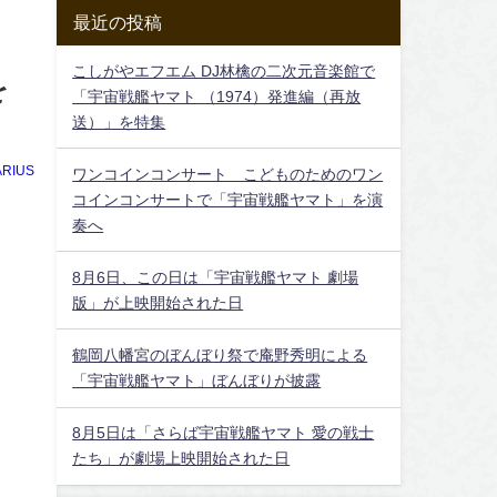
最近の投稿
こしがやエフエム DJ林檎の二次元音楽館で
を
「宇宙戦艦ヤマト （1974）発進編（再放
送）」を特集
RIUS
ワンコインコンサート こどものためのワン
コインコンサートで「宇宙戦艦ヤマト」を演
奏へ
8月6日、この日は「宇宙戦艦ヤマト 劇場
版」が上映開始された日
鶴岡八幡宮のぼんぼり祭で庵野秀明による
「宇宙戦艦ヤマト」ぼんぼりが披露
8月5日は「さらば宇宙戦艦ヤマト 愛の戦士
たち」が劇場上映開始された日