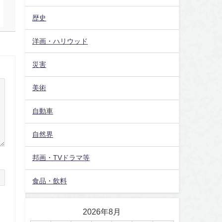
歴史
洋画・ハリウッド
災害
美術
自動車
自然界
邦画・TVドラマ等
食品・飲料
2026年8月