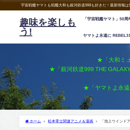
宇宙戦艦ヤマトも戦艦大和も銀河鉄道999も好きだ！最新情報
「宇宙戦艦ヤマト」50周
趣味を楽しも
う!
ヤマトよ永遠に REBEL3
★「大和ミュ
★「銀河鉄道999 THE GALA
★「ヤマトよ永遠に 
ホーム
松本零士関連アニメ＆漫画
「池上ウインドア