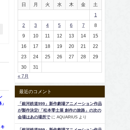
日
月
火
水
木
金
土
1
2
3
4
5
6
7
8
9
10
11
12
13
14
15
16
17
18
19
20
21
22
23
24
25
26
27
28
29
30
31
« 7月
最近のコメント
ン
路」
「銀河鉄道999」新作劇場アニメーション作品
が製作決定/「松本零士展 創作の旅路」の次の
会場はあの場所で
に
AQUARIUS
より
イキ
「銀河鉄道999」新作劇場アニメーション作品