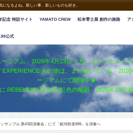
は気になるよね。新しい事、新しいものも好き。
年記念 特設サイト
YAMATO CREW
松本零士展 創作の旅路
ア
199公式
ージアム」2026年4月23日（木）よりリニュー
XY EXPERIENCE あの旅は、まだ続いている」2
ージアムにて開催中★
REBEL3199 第七章 虹色の輪廻」2026年10
ンサンブル 第43回演奏会」にて「銀河鉄道999」を演奏へ