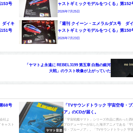
153号
ャストギミックモデルをつくる」第152
2026年7月25日
 ダイキ
「週刊 クイーン・エメラルダス号 ダ
151号
ャストギミックモデルをつくる」第150
2026年7月23日
「ヤマトよ永遠に REBEL3199 第五章 白熱の銀河
大戦」のラスト映像が上がっていた
第68号
「TVサウンドトラック 宇宙空母・
ア」のCDが届く。
会社よ
「宇宙戦艦ヤマト」シリーズ作品に携わった西
イキャスト
プロデューサーが出した海洋アニメである「宇
母・ブルーノア」。「TVサウンドトラック 宇宙.
ヤマト音楽