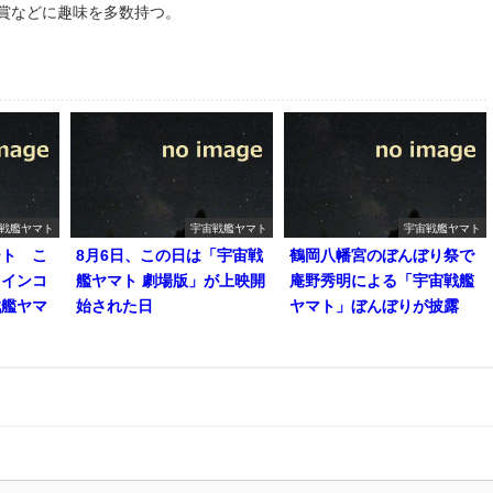
鑑賞などに趣味を多数持つ。
戦艦ヤマト
宇宙戦艦ヤマト
宇宙戦艦ヤマト
ート こ
8月6日、この日は「宇宙戦
鶴岡八幡宮のぼんぼり祭で
コインコ
艦ヤマト 劇場版」が上映開
庵野秀明による「宇宙戦艦
戦艦ヤマ
始された日
ヤマト」ぼんぼりが披露