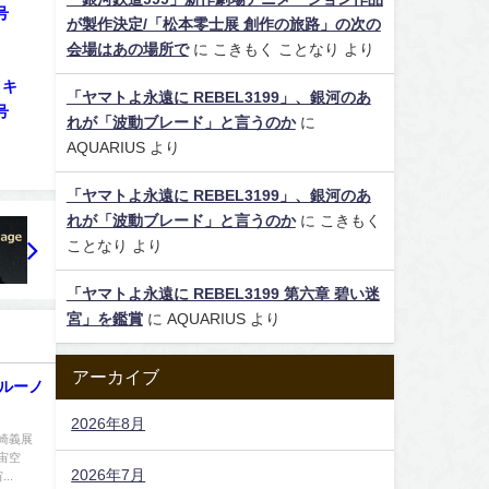
号
が製作決定/「松本零士展 創作の旅路」の次の
会場はあの場所で
に
こきもく ことなり
より
イキ
「ヤマトよ永遠に REBEL3199」、銀河のあ
号
れが「波動ブレード」と言うのか
に
AQUARIUS
より
「ヤマトよ永遠に REBEL3199」、銀河のあ
れが「波動ブレード」と言うのか
に
こきもく
ことなり
より
「ヤマトよ永遠に REBEL3199 第六章 碧い迷
宮」を鑑賞
に
AQUARIUS
より
アーカイブ
ブルーノ
2026年8月
崎義展
宙空
2026年7月
..