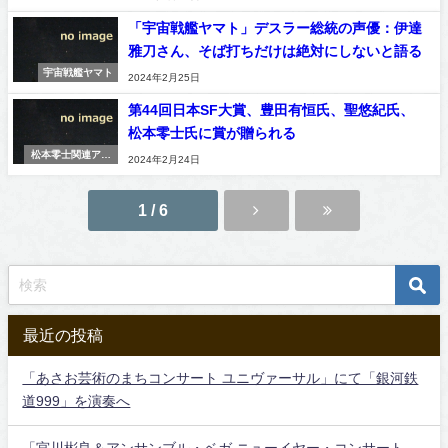
「宇宙戦艦ヤマト」デスラー総統の声優：伊達
雅刀さん、そば打ちだけは絶対にしないと語る
宇宙戦艦ヤマト
2024年2月25日
第44回日本SF大賞、豊田有恒氏、聖悠紀氏、
松本零士氏に賞が贈られる
松本零士関連アニ
2024年2月24日
メ＆漫画
1 / 6
最近の投稿
「あさお芸術のまちコンサート ユニヴァーサル」にて「銀河鉄
道999」を演奏へ