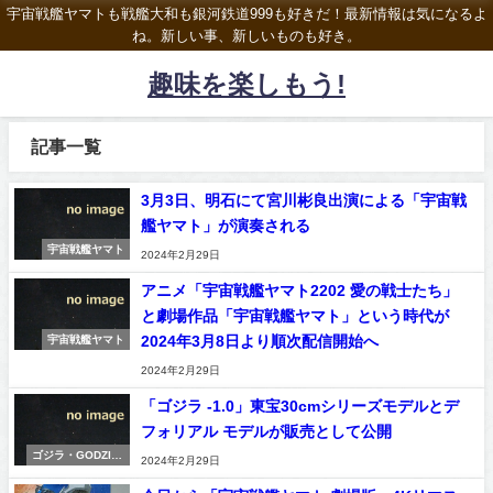
宇宙戦艦ヤマトも戦艦大和も銀河鉄道999も好きだ！最新情報は気になるよ
ね。新しい事、新しいものも好き。
趣味を楽しもう!
記事一覧
3月3日、明石にて宮川彬良出演による「宇宙戦
艦ヤマト」が演奏される
宇宙戦艦ヤマト
2024年2月29日
アニメ「宇宙戦艦ヤマト2202 愛の戦士たち」
と劇場作品「宇宙戦艦ヤマト」という時代が
2024年3月8日より順次配信開始へ
宇宙戦艦ヤマト
2024年2月29日
「ゴジラ -1.0」東宝30cmシリーズモデルとデ
フォリアル モデルが販売として公開
ゴジラ・GODZILL
2024年2月29日
A