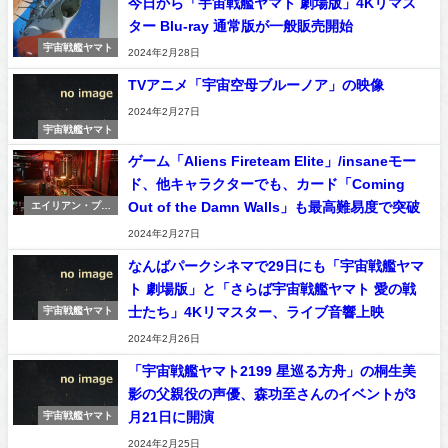
今日から「宇宙戦艦ヤマト 劇場版」4Kリマス
ター Blu-ray 通常版が一般販売開始
宇宙戦艦ヤマト
2024年2月28日
TVアニメ「宇宙空母ブルーノア」の映像
2024年2月27日
宇宙戦艦ヤマト
ゲーム「Aliens Fireteam Elite」/insaneモー
ド、他キャラクターでも、カード「Coming
Out of the Damn Walls」も最高難易度で突破
エイリアン・プレ
デター
2024年2月27日
なんばパークシネマで29日にも「宇宙戦艦ヤマ
ト 劇場版」と「さらば宇宙戦艦ヤマト 愛の戦
士たち」4Kリマスター、ライブ音響上映
宇宙戦艦ヤマト
2024年2月26日
「宇宙戦艦ヤマト2199 星巡る方舟」の桐生美
影の父親役の声優、森功至さんのイベントが3
月21日に開演
宇宙戦艦ヤマト
2024年2月25日