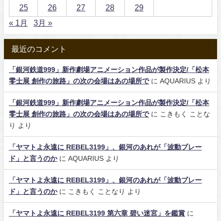
25
26
27
28
29
« 1月
3月 »
最近のコメント
「銀河鉄道999」新作劇場アニメーション作品が製作決定/「松本
零士展 創作の旅路」の次の会場はあの場所で
に
AQUARIUS
より
「銀河鉄道999」新作劇場アニメーション作品が製作決定/「松本
零士展 創作の旅路」の次の会場はあの場所で
に
こきもく ことな
り
より
「ヤマトよ永遠に REBEL3199」、銀河のあれが「波動ブレー
ド」と言うのか
に
AQUARIUS
より
「ヤマトよ永遠に REBEL3199」、銀河のあれが「波動ブレー
ド」と言うのか
に
こきもく ことなり
より
「ヤマトよ永遠に REBEL3199 第六章 碧い迷宮」を鑑賞
に