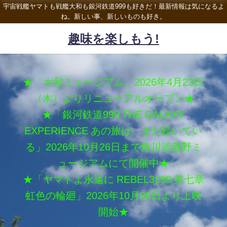
宇宙戦艦ヤマトも戦艦大和も銀河鉄道999も好きだ！最新情報は気になるよ
ね。新しい事、新しいものも好き。
趣味を楽しもう!
★「大和ミュージアム」2026年4月23日
（木）よりリニューアルオープン★
★「銀河鉄道999 THE GALAXY
EXPERIENCE あの旅は、まだ続いてい
る」2026年10月26日まで角川武蔵野ミ
ュージアムにて開催中★
★「ヤマトよ永遠に REBEL3199 第七章
虹色の輪廻」2026年10月30日より上映
開始★