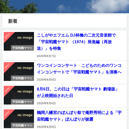
新着
NEW!
こしがやエフエム DJ林檎の二次元音楽館で
「宇宙戦艦ヤマト （1974）発進編（再放
送）」を特集
宇宙戦艦ヤマト
2026年8月7日
NEW!
ワンコインコンサート こどものためのワンコ
インコンサートで「宇宙戦艦ヤマト」を演奏へ
宇宙戦艦ヤマト
2026年8月6日
NEW!
8月6日、この日は「宇宙戦艦ヤマト 劇場版」
が上映開始された日
宇宙戦艦ヤマト
2026年8月6日
NEW!
鶴岡八幡宮のぼんぼり祭で庵野秀明による「宇
宙戦艦ヤマト」ぼんぼりが披露
宇宙戦艦ヤマト
2026年8月6日