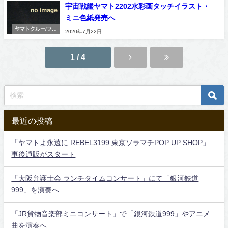
宇宙戦艦ヤマト2202水彩画タッチイラスト・
ミニ色紙発売へ
ヤマトクルー/ファ
2020年7月22日
ンクラブ
1 / 4
最近の投稿
「ヤマトよ永遠に REBEL3199 東京ソラマチPOP UP SHOP」
事後通販がスタート
「大阪弁護士会 ランチタイムコンサート」にて「銀河鉄道
999」を演奏へ
「JR貨物音楽部ミニコンサート」で「銀河鉄道999」やアニメ
曲を演奏へ