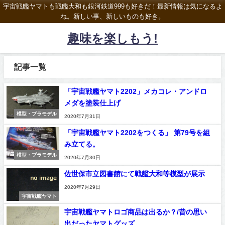
宇宙戦艦ヤマトも戦艦大和も銀河鉄道999も好きだ！最新情報は気になるよ
ね。新しい事、新しいものも好き。
趣味を楽しもう!
記事一覧
「宇宙戦艦ヤマト2202」メカコレ・アンドロ
メダを塗装仕上げ
模型・プラモデル
2020年7月31日
「宇宙戦艦ヤマト2202をつくる」 第79号を組
み立てる。
模型・プラモデル
2020年7月30日
佐世保市立図書館にて戦艦大和等模型が展示
2020年7月29日
宇宙戦艦ヤマト
宇宙戦艦ヤマトロゴ商品は出るか？/昔の思い
出だったヤマトグッズ。