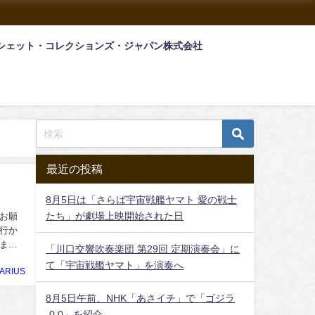
シェット・コレクションズ・ジャパン株式会社
最近の投稿
8月5日は「さらば宇宙戦艦ヤマト 愛の戦士
たち」が劇場上映開始された日
お願
行か
ま
「川口交響吹奏楽団 第29回 定期演奏会」に
て「宇宙戦艦ヤマト」を演奏へ
ARIUS
8月5日午前、NHK「あさイチ」で「ゴジラ
-0.0」を紹介