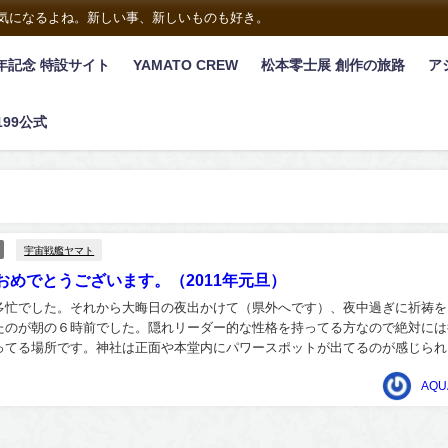
は気になるよね。新しい事、新しいものも好き。
年記念 特設サイト
YAMATO CREW
松本零士展 創作の旅路
ア
199公式
宇宙戦艦ヤマト
おめでとうございます。（2011年元旦）
多忙でした。それから大晦日の夜出かけて（県外へです）、夜中過ぎに祈祷を
たのが朝の６時前でした。隠れリーダー的な性格を持ってる方なので絶対には
ってる場所です。神社は正面や本堂内にパワースポットが出てるのが感じられ
鳥居も３個あり、１００年を超える杉もあちこち育って...
AQU