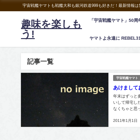
宇宙戦艦ヤマトも戦艦大和も銀河鉄道999も好きだ！最新情報
「宇宙戦艦ヤマト」50周
趣味を楽しも
う!
ヤマトよ永遠に REBEL3
記事一覧
宇宙戦艦ヤマト
あけまして
年末はずっと
いして帰宅し
なくちゃと思
す。 もちろん
2011年1月1日