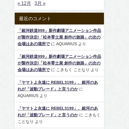
« 12月
3月 »
最近のコメント
「銀河鉄道999」新作劇場アニメーション作品
が製作決定/「松本零士展 創作の旅路」の次の
会場はあの場所で
に
AQUARIUS
より
「銀河鉄道999」新作劇場アニメーション作品
が製作決定/「松本零士展 創作の旅路」の次の
会場はあの場所で
に
こきもく ことなり
より
「ヤマトよ永遠に REBEL3199」、銀河のあ
れが「波動ブレード」と言うのか
に
AQUARIUS
より
「ヤマトよ永遠に REBEL3199」、銀河のあ
れが「波動ブレード」と言うのか
に
こきもく
ことなり
より