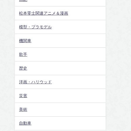
松本零士関連アニメ＆漫画
模型・プラモデル
機関車
歌手
歴史
洋画・ハリウッド
災害
美術
自動車