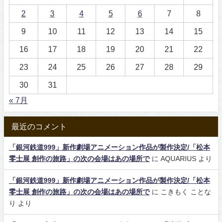
2
3
4
5
6
7
8
9
10
11
12
13
14
15
16
17
18
19
20
21
22
23
24
25
26
27
28
29
30
31
« 7月
最近のコメント
「銀河鉄道999」新作劇場アニメーション作品が製作決定/「松本
零士展 創作の旅路」の次の会場はあの場所で
に
AQUARIUS
より
「銀河鉄道999」新作劇場アニメーション作品が製作決定/「松本
零士展 創作の旅路」の次の会場はあの場所で
に
こきもく ことな
り
より