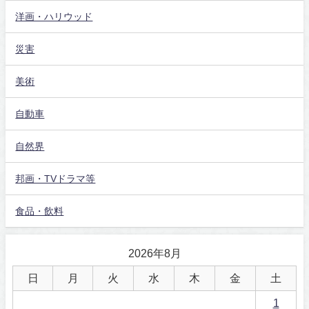
洋画・ハリウッド
災害
美術
自動車
自然界
邦画・TVドラマ等
食品・飲料
2026年8月
日
月
火
水
木
金
土
1