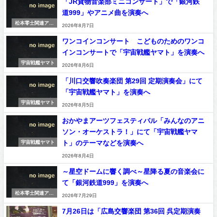
「JR貨物音楽部ミニコンサート」で「銀河鉄
道999」やアニメ曲を演奏へ
松本零士関連アニ
2026年8月7日
メ＆漫画
ワンコインコンサート こどものためのワンコ
インコンサートで「宇宙戦艦ヤマト」を演奏へ
宇宙戦艦ヤマト
2026年8月6日
「川口交響吹奏楽団 第29回 定期演奏会」にて
「宇宙戦艦ヤマト」を演奏へ
宇宙戦艦ヤマト
2026年8月5日
おかやまアーツフェスティバル「みんなのアニ
ソン・オーケストラ！」にて「宇宙戦艦ヤマ
ト」のテーマなどを演奏へ
宇宙戦艦ヤマト
2026年8月4日
～星空ドームに響く調べ～星降る夏の音楽会に
て「銀河鉄道999」を演奏へ
松本零士関連アニ
2026年7月29日
メ＆漫画
7月26日は「広島交響楽団 第36回 呉定期演奏