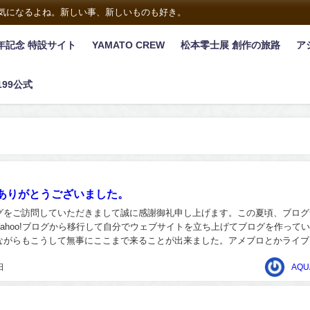
は気になるよね。新しい事、新しいものも好き。
年記念 特設サイト
YAMATO CREW
松本零士展 創作の旅路
ア
199公式
ありがとうございました。
グをご訪問していただきまして誠に感謝御礼申し上げます。この夏頃、ブログ
ahoo!ブログから移行して自分でウェブサイトを立ち上げてブログを作って
ながらもこうして無事にここまで来ることが出来ました。アメブロとかライブ
移行も考えていましたけど、またサービスが停...
日
AQU