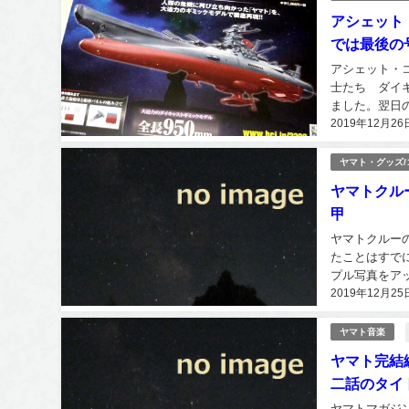
アシェット「
では最後の
アシェット・コ
士たち ダイキ
ました。翌日
2019年12月26
年1月30日か
ヤマト・グッズ
ヤマトクル
甲
ヤマトクルーの
たことはすで
プル写真をア
2019年12月25
メージ画として
ヤマト音楽
ヤマト完結
二話のタイ
ヤマトマガジ