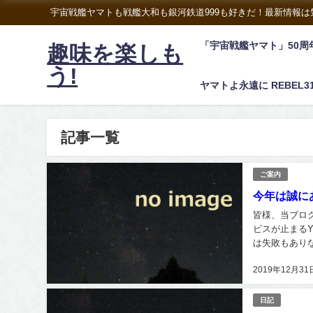
宇宙戦艦ヤマトも戦艦大和も銀河鉄道999も好きだ！最新情報
「宇宙戦艦ヤマト」50周
趣味を楽しも
う!
ヤマトよ永遠に REBEL3
記事一覧
ご案内
今年は誠に
皆様、当ブロ
ビスが止まるY
は失敗もあり
ブログなどへの
2019年12月31
日記