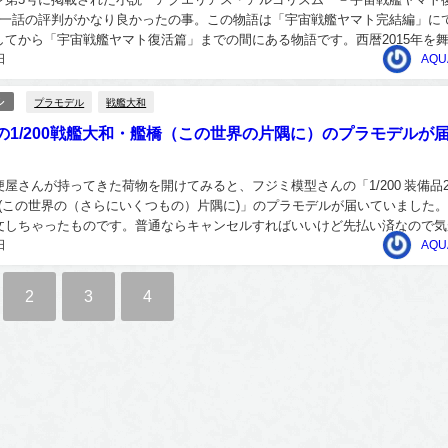
第一話の評判がかなり良かったの事。この物語は「宇宙戦艦ヤマト完結編」に
してから「宇宙戦艦ヤマト復活篇」までの間にある物語です。西暦2015年を
日
り、早くから折原真帆さんが出てくる。謎の戦...
AQU
プラモデル
戦艦大和
ル
の1/200戦艦大和・艦橋（この世界の片隅に）のプラモデルが
屋さんが持ってきた荷物を開けてみると、フジミ模型さんの「1/200 装備品2E
 (この世界の（さらにいくつもの）片隅に)」のプラモデルが届いていました
文しちゃったものです。普通ならキャンセルすればいいけど先払い済なので気
日
あれなんでこれを注文したんだろ...
AQU
2
3
4