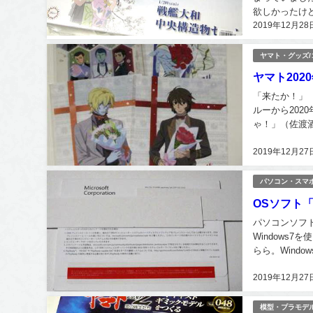
欲しかったけ
2019年12月28
ない下っ端のア
ヤマト・グッズ
ヤマト202
「来たか！」
ルーから20
ゃ！」（佐渡
作しているの事
2019年12月27
パソコン・スマ
OSソフト「W
パソコンソフト
Windows
らら。Wind
してきました。
2019年12月27
模型・プラモデ