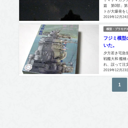
篇 第0部」
トが大爆発を
2019年12月24
して描かれてお
模型・プラモデ
フジミ模型
いた。
夕方若き宅急便
戦艦大和 艦橋
れ、誤って注
2019年12月23
いたとき、あれ
1