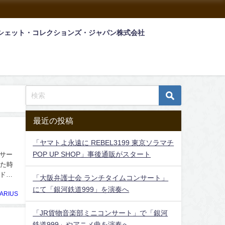
シェット・コレクションズ・ジャパン株式会社
最近の投稿
「ヤマトよ永遠に REBEL3199 東京ソラマチ
POP UP SHOP」事後通販がスタート
サー
いた時
ドア
「大阪弁護士会 ランチタイムコンサート」
にて「銀河鉄道999」を演奏へ
ARIUS
「JR貨物音楽部ミニコンサート」で「銀河
鉄道999」やアニメ曲を演奏へ