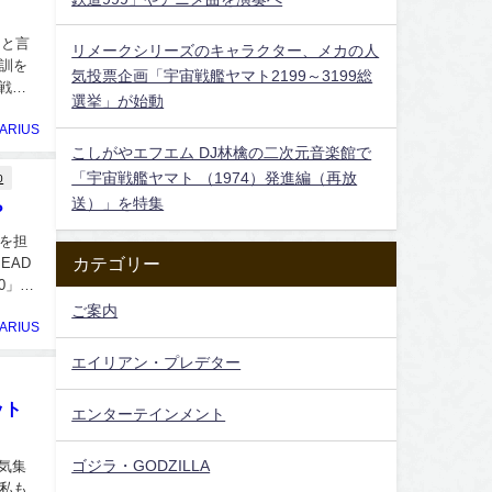
和と言
リメークシリーズのキャラクター、メカの人
訓を
気投票企画「宇宙戦艦ヤマト2199～3199総
戦艦
選挙」が始動
ARIUS
こしがやエフエム DJ林檎の二次元音楽館で
「宇宙戦艦ヤマト （1974）発進編（再放
0
送）」を特集
？
を担
カテゴリー
EAD
0」の
ご案内
ARIUS
エイリアン・プレデター
ット
エンターテインメント
ゴジラ・GODZILLA
気集
私も