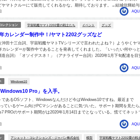
どヤマトクルーにて販売してくれるかな。期待しております。→結城信輝給与
日
ニメーターへ報酬が与えられるように、こんな...
AQU
宇宙戦艦ヤマト2202愛の戦士たち
イベント
グッズ
/コレクション
0年カレンダー制作中！/ヤマト2202グッズなど
（沖田十三台詞、宇宙戦艦ヤマトTVシリーズで言われたよね？）ようやくヤ
20年カレンダーが製作中であることを発表してくれました。「いったい何やっ
酒造台詞）「オソイデスネ！」（アナライザー台詞）2020年1月下旬配達を目
でした。もしかして、もしかして無料で...
日
AQU
Windows10
ホ
indows10 Pro」を入手。
であるOSソフト、Windowsなんだけど今はWindows10ですね。最近まで
7を使っているゲーム向けPCマシンがあることに気づいた。サポート期間を見た
ows7 PROのサポート期間がは2020年1月14日までとなっている。慌ててネッ
このブログなど...
日
AQU
アシェット・コレクションズ・ジャパン株式会社
模型
宇宙戦艦ヤマト2202愛の戦
ル