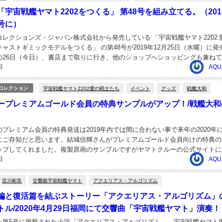
宇宙戦艦ヤマト2202をつくる」 第48号を組み立てる。（201
号に）
レクションズ・ジャパン株式会社から発売している 「宇宙戦艦ヤマト2202 
ャストギミックモデルをつくる」 の第48号が2019年12月25日（水曜）に発
の26日（今日）、書店まで取りに行き、他のショップへショッピングも兼ね
日
ら第1号が始まってからこの...
AQU
宇宙戦艦ヤマト2202愛の戦士たち
イベント
グッズ
戦艦大和
/コレクション
ープレミアムゴールド会員の特典サンプルがアップ！/戦艦大和
プレミアム会員の特典発送は2019年内では間に合わない事で来年の2020年
にご存知だと思います。結城信輝さんがプレミアムゴールド会員向けの特典の
ップしてくれました。複製原画のサンプルですがヤマトクルーの公式サイトに
日
アップされたものとは違うものになっていま...
AQU
宮川彬良
交響曲宇宙戦艦ヤマト
アクエリアス・アルゴリズム
編と復活篇を結ぶストーリー「アクエリアス・アルゴリズム」
トル/2020年4月29日福岡にて交響曲「宇宙戦艦ヤマト」演奏！
ン第5号に掲載された小説「アクエリアス・アルゴリズム －宇宙戦艦ヤマト