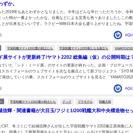
わずか。
った2019年もあとわずかとなりました。今年はどんな年だっただろうか。令
まった時が一番よかったかな。台風などによる災害も色々ありましたしこの教
ことが出来るといいです。ラクビーW杯日本大会も盛り上がりましたね。宇宙
はアシェット・コレクションズジャパンの宇宙戦...
日
AQU
宇宙戦艦ヤマト2202愛の戦士たち
宇宙戦艦ヤマト2205新たなる旅立ち
YAMATO252
ド展サイトが更新終了/ヤマト2202 総集編（仮）の公開時期は
れていた「シド・ミード展」のサイトの更新が終わった。企画・プロデュース
スカイフォールのウェブサイトを次なる拠点として新プロジェクト「SYD M
して発信していくの事。スカイフォールのウェブサイトを見ると「YAMATO252
ね。にやりとしてしまいそう。...
日
AQU
宇宙戦艦ヤマト2202愛の戦士たち
グッズ
プラモデル
戦艦大和
ル
城信輝・関連書籍が大目玉/フジミ1/200戦艦大和中央構造物セ
C97、冬コミにて結城信輝さんが出した宇宙戦艦ヤマト2202修正原画集に人
たね。特典として複製原画をもらえた方もいらっしゃるけど皆画が違うんだ。