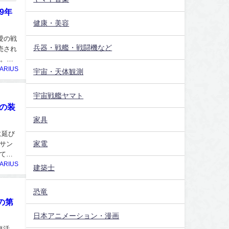
9年
健康・美容
愛の戦
兵器・戦艦・戦闘機など
売され
て。今
ARIUS
宇宙・天体観測
宇宙戦艦ヤマト
の装
家具
に延び
家電
サン
てイ
ARIUS
建築士
恐竜
の第
日本アニメーション・漫画
復活