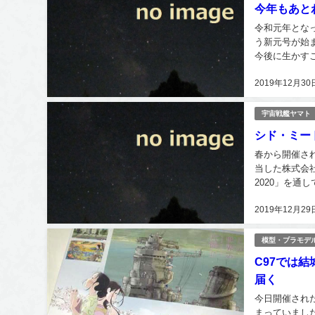
今年もあと
令和元年とな
う新元号が始
今後に生かす
ヤマトに関して
2019年12月30
宇宙戦艦ヤマト
シド・ミー
春から開催さ
当した株式会社
2020」を通
画が出てきます
2019年12月29
模型・プラモデ
C97では結
届く
今日開催された
まっていまし