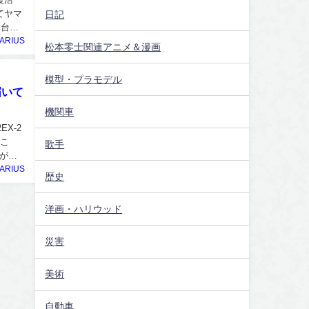
てヤマ
日記
舞台と
ARIUS
松本零士関連アニメ＆漫画
模型・プラモデル
届いて
機関車
X-2
。こ
歌手
が付
ARIUS
歴史
洋画・ハリウッド
災害
美術
自動車