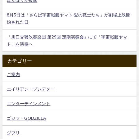
ぼんぼりが披露
8月5日は「さらば宇宙戦艦ヤマト 愛の戦士たち」が劇場上映開
始された日
「川口交響吹奏楽団 第29回 定期演奏会」にて「宇宙戦艦ヤマ
ト」を演奏へ
カテゴリー
ご案内
エイリアン・プレデター
エンターテインメント
ゴジラ・GODZILLA
ジブリ