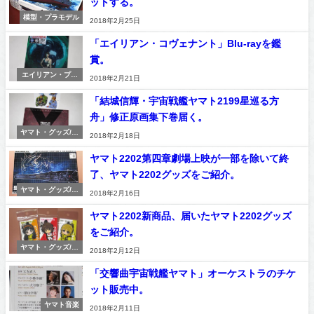
ットする。
模型・プラモデル
2018年2月25日
「エイリアン・コヴェナント」Blu-rayを鑑
賞。
エイリアン・プレ
2018年2月21日
デター
「結城信輝・宇宙戦艦ヤマト2199星巡る方
舟」修正原画集下巻届く。
ヤマト・グッズ/コ
2018年2月18日
レクション
ヤマト2202第四章劇場上映が一部を除いて終
了、ヤマト2202グッズをご紹介。
ヤマト・グッズ/コ
2018年2月16日
レクション
ヤマト2202新商品、届いたヤマト2202グッズ
をご紹介。
ヤマト・グッズ/コ
2018年2月12日
レクション
「交響曲宇宙戦艦ヤマト」オーケストラのチケ
ット販売中。
ヤマト音楽
2018年2月11日