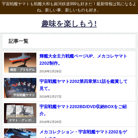
宇宙戦艦ヤマトも戦艦大和も銀河鉄道999も好きだ！最新情報は気になるよ
ね。新しい事、新しいものも好き。
趣味を楽しもう!
記事一覧
輝艦大全主力戦艦ページUP、メカコレヤマト
2202制作。
模型・プラモデル
2018年2月28日
宇宙戦艦ヤマト2202第四章第11話を鑑賞して
見て。
宇宙戦艦ヤマト
2018年2月27日
宇宙戦艦ヤマト2202BD/DVD収納BOXをご紹
介。
ヤマト・グッズ/コ
2018年2月26日
レクション
メカコレクション・宇宙戦艦ヤマト2202をゲ