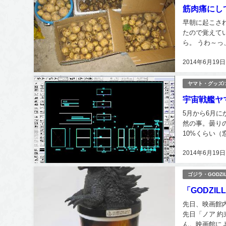
筋肉痛にし
早朝に起こさ
たので覚えて
ら。 うわ～
（冷や汗）広さ
2014年6月19日
ヤマト・グッズ
宇宙戦艦ヤマ
5月から6月
然の事。曇り
10%くらい（
フィギュアの塗
2014年6月19日
ゴジラ・GODZI
「GODZI
先日、映画館内
先日「ノア 
ん。映画館に