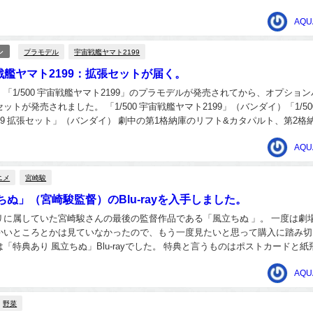
昌画集 汚れなき悪戯」（復刊ドットコム） 発...
AQU
プラモデル
宇宙戦艦ヤマト2199
ル
宇宙戦艦ヤマト2199：拡張セットが届く。
「1/500 宇宙戦艦ヤマト2199」のプラモデルが発売されてから、オプション
ットが発売されました。 「1/500 宇宙戦艦ヤマト2199」（バンダイ）「1/50
99 拡張セット」（バンダイ） 劇中の第1格納庫のリフト&カタパルト、第2格
..
AQU
ニメ
宮崎駿
ぬ」（宮崎駿監督）のBlu-rayを入手しました。
リに属していた宮崎駿さんの最後の監督作品である「風立ちぬ 」。 一度は劇
かいところとかは見ていなかったので、もう一度見たいと思って購入に踏み切
「特典あり 風立ちぬ」Blu-rayでした。 特典と言うものはポストカードと紙
です。ポストカードはポスターを小...
AQU
野菜