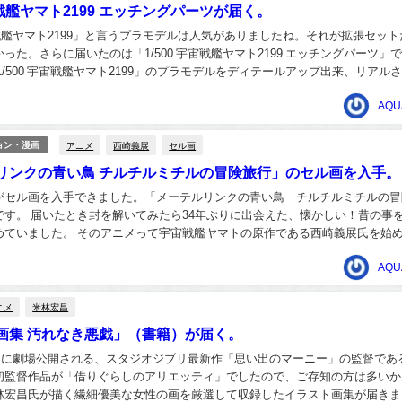
宇宙戦艦ヤマト2199 エッチングパーツが届く。
宇宙戦艦ヤマト2199」と言うプラモデルは人気がありましたね。それが拡張セット
った。さらに届いたのは「1/500 宇宙戦艦ヤマト2199 エッチングパーツ」
1/500 宇宙戦艦ヤマト2199」のプラモデルをディテールアップ出来、リアル
細部表現を可能に...
AQU
アニメ
西崎義展
セル画
ョン・漫画
リンクの青い鳥 チルチルミチルの冒険旅行」のセル画を入手。
がセル画を入手できました。「メーテルリンクの青い鳥 チルチルミチルの冒
です。 届いたとき封を解いてみたら34年ぶりに出会えた、懐かしい！昔の事
めていました。 そのアニメって宇宙戦艦ヤマトの原作である西崎義展氏を始
製作されたミュージカルアニメです。チルチル...
AQU
ニメ
米林宏昌
画集 汚れなき悪戯」（書籍）が届く。
年7月に劇場公開される、スタジオジブリ最新作「思い出のマーニー」の監督であ
初監督作品が「借りぐらしのアリエッティ」でしたので、ご存知の方は多いか
林宏昌氏が描く繊細優美な女性の画を厳選して収録したイラスト画集が届きま