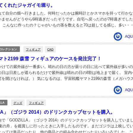
てくれたジャガイモ堀り。
れて自分の畑へ行きました。何時だったかは腕時計とかスマホを持って行かな
いませんがどうやら6時過ぎだったそうです。自宅へ戻ったのが7時過ぎでし
っ、こんなに作ったの？じゃがいもの茎を数えると70は超してる感じ。多い・
は2ｍx15ｍ位で3列。鍬を持たされ無言のま...
AQU
フィギュア
CAD
/コレクション
ト2199 森雪 フィギュアのケースを発注完了！
にかけての紫外線が一番多い。晴れの日の方が曇りの日に比べて紫外線が多い
の日は日差しが遮られるだけで紫外線は晴れの日の8割は地上まで届く。 室内
窓を開けなければ。） 気になるのは、宇宙戦艦ヤマト2199の森雪（メガハウ
料。色の変化が一番怖い。したがって、...
AQU
グッズ
フィギュア
LLA
LLA」（ゴジラ 2014）のドリンクカップセットを購入。
で「GODZILLA」（ゴジラ 2014）のドリンクカップセットを購入していま
約束の舟」を鑑賞しに行ったときに入手したものです。まだゴジラは上映して
よっては単品だったり、他の商品との組み合わせだったりいろいろでした。こ