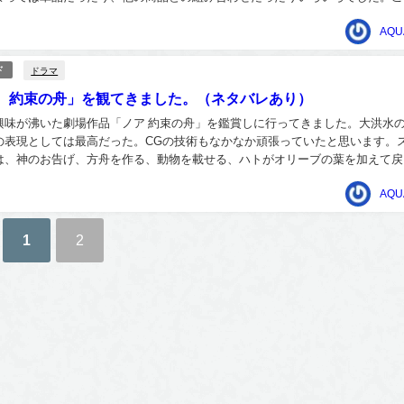
なんとポップコーンとセットでの販売...
AQU
ドラマ
ド
 約束の舟」を観てきました。（ネタバレあり）
興味が沸いた劇場作品「ノア 約束の舟」を鑑賞しに行ってきました。大洪水
の表現としては最高だった。CGの技術もなかなか頑張っていたと思います。
は、神のお告げ、方舟を作る、動物を載せる、ハトがオリーブの葉を加えて戻
どり着くという点だけは、聖書でも記された通り...
AQU
1
2