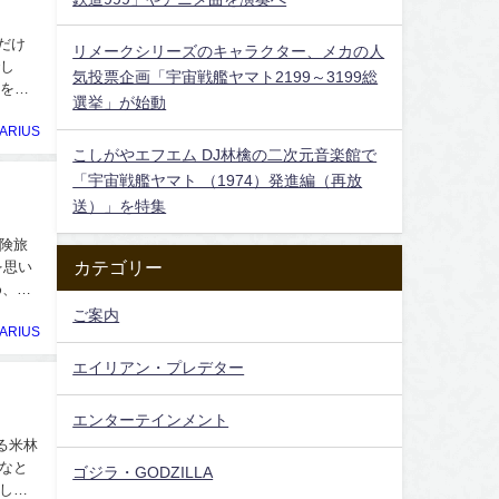
だけ
リメークシリーズのキャラクター、メカの人
でし
気投票企画「宇宙戦艦ヤマト2199～3199総
さを加
選挙」が始動
ARIUS
こしがやエフエム DJ林檎の二次元音楽館で
「宇宙戦艦ヤマト （1974）発進編（再放
送）」を特集
険旅
カテゴリー
を思い
め、メ
ご案内
ARIUS
エイリアン・プレデター
エンターテインメント
る米林
なと
ゴジラ・GODZILLA
し