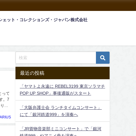
シェット・コレクションズ・ジャパン株式会社
最近の投稿
「ヤマトよ永遠に REBEL3199 東京ソラマチ
POP UP SHOP」事後通販がスタート
とって
す。7
あり
「大阪弁護士会 ランチタイムコンサート」
にて「銀河鉄道999」を演奏へ
ARIUS
「JR貨物音楽部ミニコンサート」で「銀河
鉄道999」やアニメ曲を演奏へ