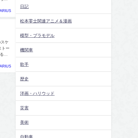
日記
ARIUS
松本零士関連アニメ＆漫画
模型・プラモデル
のスケ
ストー
機関車
る、
歌手
ARIUS
歴史
洋画・ハリウッド
災害
美術
自動車