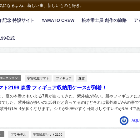
は気になるよね。新しい事、新しいものも好き。
年記念 特設サイト
YAMATO CREW
松本零士展 創作の旅路
ア
199公式
宇宙戦艦ヤマト
フィギュア
森雪
/コレクション
ト2199 森雪 フィギュア収納用ケースが到着！
た、夏の本番ともいえる7月が迫ってきた。紫外線が怖い。肌やフィギュアに
敵でした。紫外線が多いのは5月だと言ってるのけどそれは紫外線UV-Aの事で
紫外線UV-Bが多くなります。シミが出来やすく日焼けしやすいのがUV-Bで
やすいです。シミ・しわ・たるみの原...
AQU
プラモデル
宇宙戦艦ヤマト2199
ル