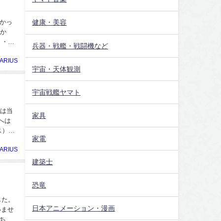
かっ
健康・美容
たか
・・。
兵器・戦艦・戦闘機など
ARIUS
宇宙・天体観測
宇宙戦艦ヤマト
のは当
家具
へは
ス）の
家電
ARIUS
建築士
恐竜
した。
日本アニメーション・漫画
いませ
ちら