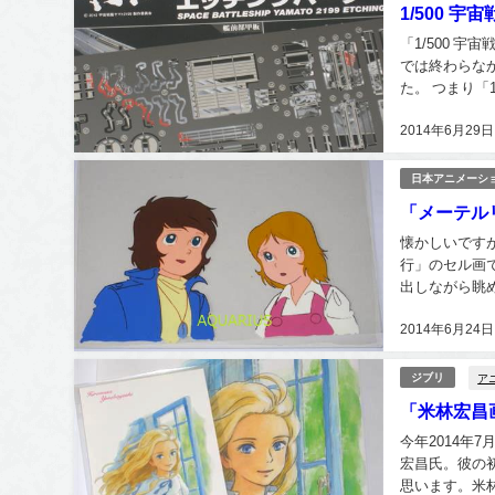
1/500 
「1/500 
では終わらなか
た。 つまり「
えてシャープな
2014年6月29日
日本アニメーシ
「メーテル
懐かしいです
行」のセル画
出しながら眺
インスタッフで
2014年6月24日
ア
ジブリ
「米林宏昌
今年2014
宏昌氏。彼の
思います。米