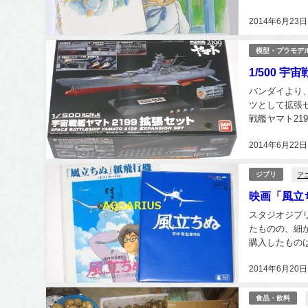
た。 「米林宏
2014年6月23日
模型・プラモデ
1/500 
バンダイより、
ツとして拡張セ
戦艦ヤマト21
再現したキット.
2014年6月22日
ア
ジブリ
映画「風立ち
スタジオジブ
たものの、細
購入したものは
がついている事
2014年6月20日
食品・飲料