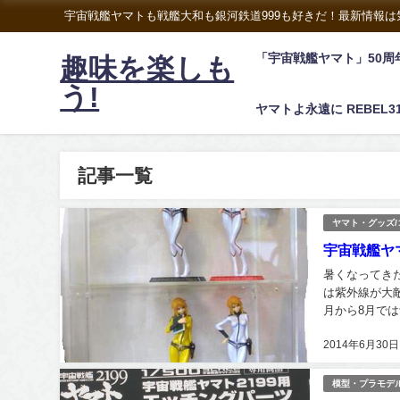
宇宙戦艦ヤマトも戦艦大和も銀河鉄道999も好きだ！最新情報
「宇宙戦艦ヤマト」50周
趣味を楽しも
う!
ヤマトよ永遠に REBEL3
記事一覧
ヤマト・グッズ
宇宙戦艦ヤマ
暑くなってき
は紫外線が大
月から8月では
DNAを傷つけ
2014年6月30日
模型・プラモデ