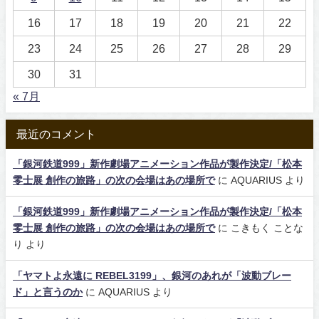
16
17
18
19
20
21
22
23
24
25
26
27
28
29
30
31
« 7月
最近のコメント
「銀河鉄道999」新作劇場アニメーション作品が製作決定/「松本
零士展 創作の旅路」の次の会場はあの場所で
に
AQUARIUS
より
「銀河鉄道999」新作劇場アニメーション作品が製作決定/「松本
零士展 創作の旅路」の次の会場はあの場所で
に
こきもく ことな
り
より
「ヤマトよ永遠に REBEL3199」、銀河のあれが「波動ブレー
ド」と言うのか
に
AQUARIUS
より