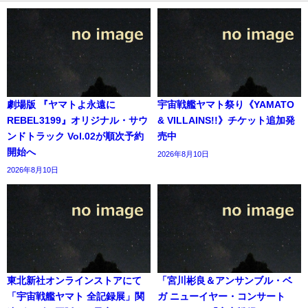
劇場版 『ヤマトよ永遠に
宇宙戦艦ヤマト祭り《YAMATO
REBEL3199』オリジナル・サウ
& VILLAINS!!》チケット追加発
ンドトラック Vol.02が順次予約
売中
開始へ
2026年8月10日
2026年8月10日
東北新社オンラインストアにて
「宮川彬良＆アンサンブル・ベ
「宇宙戦艦ヤマト 全記録展」関
ガ ニューイヤー・コンサート