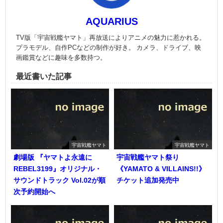
AQUARIUS
TV版「宇宙戦艦ヤマト」再放送によりアニメの魅力に惹かれる。
プラモデル、自作PCなどの制作が好き。 カメラ、ドライブ、映
画鑑賞などに趣味を多数持つ。
最近書いた記事
宇宙戦艦ヤマト
宇宙戦艦ヤマト
劇場版 『ヤマトよ永遠に
宇宙戦艦ヤマト祭り
REBEL3199』オリジナル・
《YAMATO & VILLAINS!!》
サウンドトラック Vol.02が順
チケット追加発売中
次予約開始へ