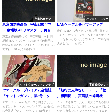
宇宙戦艦ヤマト
パソコン・スマホ
東京国際映画祭「宇宙戦艦ヤマ
LANケーブルをパワーアップ
ト 劇場版 4Kリマスター」舞台挨
最近ADSLから光ネクスト隼に乗り換えま
したが、オンラインゲーム上下り回線スピ
拶、麻上洋子さんご登壇の映像
東京国際映画祭にて「宇宙戦艦ヤマト 劇
ードをもっとあげたくてLANケーブルを替
場版 4Kリマスター」の舞台挨拶の様子の
が配信
えました。 今まではA...
映像が配信されていました。これは嬉しい
ですね。遠いとか時間や仕...
ヤマトクルー/ファンクラブ
宇宙戦艦ヤマト
ヤマトクループレミアム会報誌
「航行に支障なし・・・」「徳
「ヤマトマガジン」第3号、タン
川機関長！」実写版の徳川機関
ブラーセット着弾！
長役を務めた俳優、西田敏行さ
ヤマトクルーから新グッズが届きました。
ニュースを見ていたら、見覚えのある俳優
まずは、ヤマトクループレミアム会員向け
の名前が出ていた。懐かしいと思って見て
ん死去
の会報誌「ヤマトマガジン」第3号です
いたら自宅で亡くなったという。76歳で