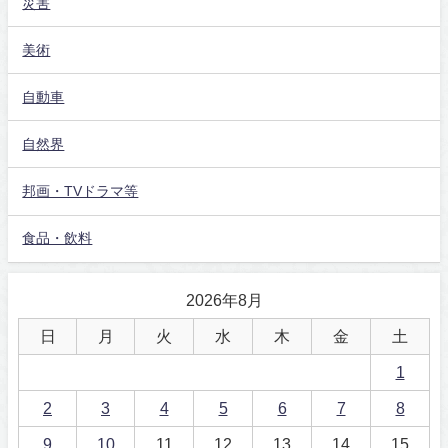
災害
美術
自動車
自然界
邦画・TVドラマ等
食品・飲料
2026年8月
日
月
火
水
木
金
土
1
2
3
4
5
6
7
8
9
10
11
12
13
14
15