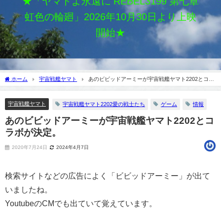
★「ヤマトよ永遠に REBEL3199 第七章
虹色の輪廻」2026年10月30日より上映
開始★
ホーム
宇宙戦艦ヤマト
あのビビッドアーミーが宇宙戦艦ヤマト2202とコラ
ボが決定。
宇宙戦艦ヤマト
宇宙戦艦ヤマト2202愛の戦士たち
ゲーム
情報
あのビビッドアーミーが宇宙戦艦ヤマト2202とコ
ラボが決定。
2020年7月24日
2024年4月7日
検索サイトなどの広告によく「ビビッドアーミー」が出て
いましたね。
YoutubeのCMでも出ていて覚えています。