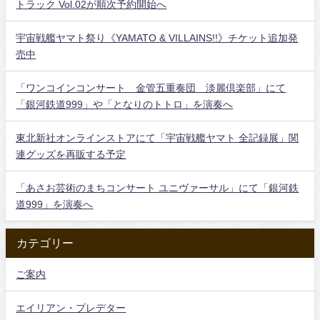
トラック Vol.02が順次予約開始へ
宇宙戦艦ヤマト祭り《YAMATO & VILLAINS!!》チケット追加発
売中
「ワンコインコンサート 金管五重奏団 淡麗倶楽部」にて
「銀河鉄道999」や「となりのトトロ」を演奏へ
東北新社オンラインストアにて「宇宙戦艦ヤマト 全記録展」関
連グッズを再販する予定
「あさお芸術のまちコンサート ユニヴァーサル」にて「銀河鉄
道999」を演奏へ
カテゴリー
ご案内
エイリアン・プレデター