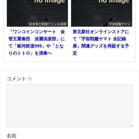
松本零士関連アニメ＆漫画
宇宙戦艦ヤマト
「ワンコインコンサート 金
東北新社オンラインストアに
管五重奏団 淡麗倶楽部」に
て「宇宙戦艦ヤマト 全記録
て「銀河鉄道999」や「とな
展」関連グッズを再販する予
りのトトロ」を演奏へ
定
コメント
※
名前