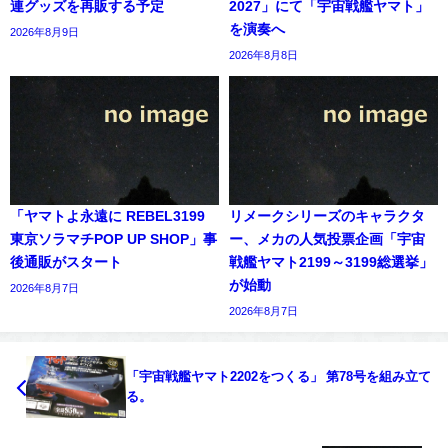
連グッズを再販する予定
2027」にて「宇宙戦艦ヤマト」
を演奏へ
2026年8月9日
2026年8月8日
「ヤマトよ永遠に REBEL3199
リメークシリーズのキャラクタ
東京ソラマチPOP UP SHOP」事
ー、メカの人気投票企画「宇宙
後通販がスタート
戦艦ヤマト2199～3199総選挙」
が始動
2026年8月7日
2026年8月7日
「宇宙戦艦ヤマト2202をつくる」 第78号を組み立て
る。