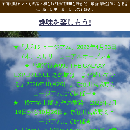
宇宙戦艦ヤマトも戦艦大和も銀河鉄道999も好きだ！最新情報は気になるよ
ね。新しい事、新しいものも好き。
趣味を楽しもう!
★「大和ミュージアム」2026年4月23日
（木）よりリニューアルオープン★
★「銀河鉄道999 THE GALAXY
EXPERIENCE あの旅は、まだ続いてい
る」2026年10月26日まで角川武蔵野ミ
ュージアムにて開催中★
★「松本零士展 創作の旅路」2026年9月
19日から10月26日まで角川武蔵野ミュ
ージアムにて開催★