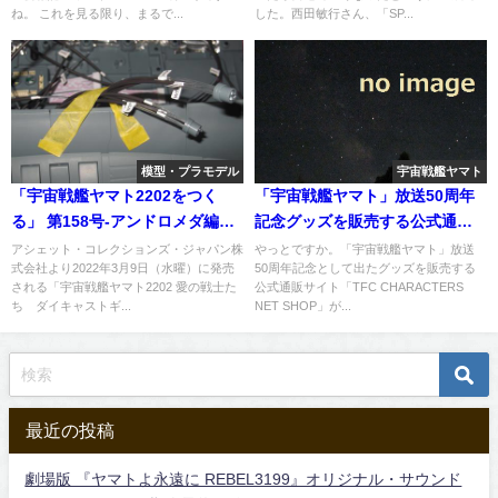
ね。 これを見る限り、まるで...
した。西田敏行さん、「SP...
模型・プラモデル
宇宙戦艦ヤマト
「宇宙戦艦ヤマト2202をつく
「宇宙戦艦ヤマト」放送50周年
る」 第158号-アンドロメダ編
記念グッズを販売する公式通販
（後編）
サイト「TFC CHARACTERS
アシェット・コレクションズ・ジャパン株
やっとですか。「宇宙戦艦ヤマト」放送
式会社より2022年3月9日（水曜）に発売
50周年記念として出たグッズを販売する
NET SHOP」がオープン
される「宇宙戦艦ヤマト2202 愛の戦士た
公式通販サイト「TFC CHARACTERS
ち ダイキャストギ...
NET SHOP」が...
最近の投稿
劇場版 『ヤマトよ永遠に REBEL3199』オリジナル・サウンド