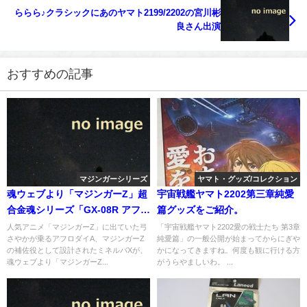
ららら♪クラシックにあのヤマト2199/2202の宮川彬
良さん出演
おすすめの記事
マジンガーシリーズ
ヤマト・グッズ/コレクション
魂ウェブより「マジンガーZ」超
宇宙戦艦ヤマト2202第三章純愛
合金魂シリーズ「GX-08R アフロ
篇グッズをご紹介。
ダイA vs GX-09R ミネルバX」
人気アニメ「マジンガーZ」に出ていた弓
「宇宙戦艦ヤマト2202愛の戦士たち 第3章
さやかが乗るアフロダイA、マジンガーZ
純愛篇」の一般公開が始まってからにぎや
が発売へ
の補佐役として設計されたミネルバXが、
かになってきますね。何度も観に行ける方
魂ウェブより「マジンガーZ...
がうらやましいわ。 ...