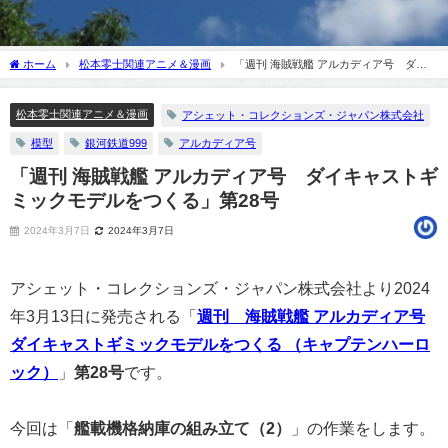
ホーム
松本零士関連アニメ＆漫画
「週刊 海賊戦艦 アルカディア号 ダイ
キャストギミックモデルをつくる」第28号
松本零士関連アニメ＆漫画
アシェット・コレクションズ・ジャパン株式会社
模型
銀河鉄道999
アルカディア号
「週刊 海賊戦艦 アルカディア号 ダイキャストギ
ミックモデルをつくる」第28号
2024年3月7日
2024年3月7日
アシェット・コレクションズ・ジャパン株式会社より2024
年3月13日に発売される「
週刊 海賊戦艦 アルカディア号
ダイキャストギミックモデルをつくる （キャプテンハーロ
ック）
」
第28号
です。
今回は「
艦載機格納庫の組み立て（2）
」の作業をします。