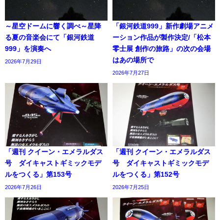
～星空ドームに響く調べ～星降
「銀河鉄道999」新作劇場アニメ
る夏の音楽会にて「銀河鉄道
ーション作品が製作決定/「松本
999」を演奏へ
零士展 創作の旅路」の次の会場
はあの場所で
2026年7月29日
2026年7月27日
「週刊 クイーン・エメラルダス
「週刊 クイーン・エメラルダス
号 ダイキャストギミックモデ
号 ダイキャストギミックモデ
ルをつくる」第153号
ルをつくる」第152号
2026年7月26日
2026年7月25日