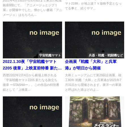
2021年4月15日から5月5日まで東京の松屋
マト2199」が地上波ＴＶ放映予定となっ
銀座8階にて、「アニメージュとジブリ
てる事と、続くヤマ...
展」が開催中でした。懐かしい書籍「アニ
メージュ」はもちろん...
宇宙戦艦ヤマト
兵器・戦艦・戦闘機など
2022.1.30夜「宇宙戦艦ヤマト
企画展『戦艦「大和」と呉軍
2205 後章」上映直前特番 新たな
港』が明日から開催
る宣伝会議がBS11で放送
西暦2202年2月4日から劇場上映される
大和ミュージアムにて第29回企画展、竣
「宇宙戦艦ヤマト2205 新たなる旅立ち
工80年 戦艦「大和」と呉軍港が2021年7
後章 ーSTASHAー」。この作品の特別番
月31日から開催されます。東洋一の軍港
組として「上映直...
と呼ばれた港はどのよ...