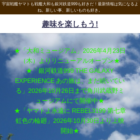
宇宙戦艦ヤマトも戦艦大和も銀河鉄道999も好きだ！最新情報は気になるよ
ね。新しい事、新しいものも好き。
趣味を楽しもう!
★「大和ミュージアム」2026年4月23日
（木）よりリニューアルオープン★
★「銀河鉄道999 THE GALAXY
EXPERIENCE あの旅は、まだ続いてい
る」2026年10月26日まで角川武蔵野ミ
ュージアムにて開催中★
★「ヤマトよ永遠に REBEL3199 第七章
虹色の輪廻」2026年10月30日より上映
開始★