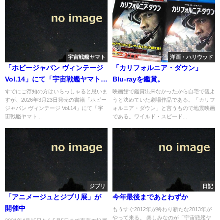
宇宙戦艦ヤマト
洋画・ハリウッド
「ホビージャパン ヴィンテージ
「カリフォルニア・ダウン」
Vol.14」にて「宇宙戦艦ヤマト
Blu-rayを鑑賞。
プラモクロニクル 70-‘80s」特
すでにご存知の方はいらっしゃると思いま
映画館で鑑賞出来なかったから自宅で観よ
すが、2026年3月23日発売の書籍「ホビー
うと決めていた劇場作品である。「カリフ
集が掲載
ジャパン ヴィンテージ Vol.14」にて「宇
ォルニア・ダウン」と言うもので地震映画
宙戦艦ヤマト...
である。ワイルド・スピード...
ジブリ
日記
「アニメージュとジブリ展」が
今年最後まであとわずか
開催中
もうすぐ2012年が終わり新たな2013年が
やって来る。 楽しみなのが「宇宙戦艦ヤ