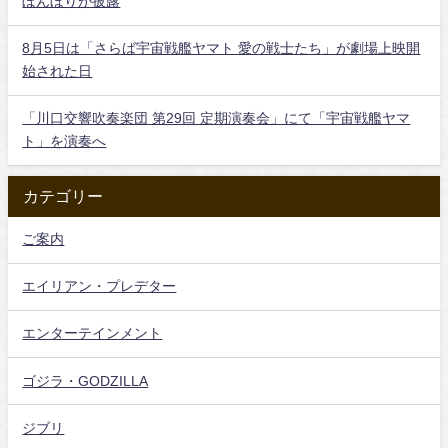
ぼんぼりが披露
8月5日は「さらば宇宙戦艦ヤマト 愛の戦士たち」が劇場上映開
始された日
「川口交響吹奏楽団 第29回 定期演奏会」にて「宇宙戦艦ヤマ
ト」を演奏へ
カテゴリー
ご案内
エイリアン・プレデター
エンターテインメント
ゴジラ・GODZILLA
ジブリ