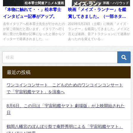
松本零士関連アニメ＆漫画
洋画・ハリウッド
「本物に触れて・・」松本零士
映画「メイズ・ランナー」を鑑
インタビュー記事がアップ。
賞してきました。（一部ネタば
れあり）
去年イタリアへ松本零士先生が行かれたの
2015年5月23日（土曜）に映画「メイズ・
が皆ご存知だと思います。イタリアへ行く
ランナー」を鑑賞してきました。メイズと
前に受けた取材が記事になったと彼からツ
言えば迷路。昔アトラクションにて迷路が
イッターで発表されました。...
あったのを覚えている...
最近の投稿
ワンコインコンサート こどものためのワンコインコンサート
で「宇宙戦艦ヤマト」を演奏へ
8月6日、この日は「宇宙戦艦ヤマト 劇場版」が上映開始された
日
鶴岡八幡宮のぼんぼり祭で庵野秀明による「宇宙戦艦ヤマト」