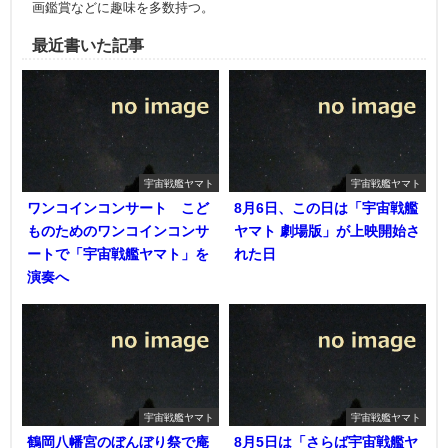
画鑑賞などに趣味を多数持つ。
最近書いた記事
宇宙戦艦ヤマト
宇宙戦艦ヤマト
ワンコインコンサート こど
8月6日、この日は「宇宙戦艦
ものためのワンコインコンサ
ヤマト 劇場版」が上映開始さ
ートで「宇宙戦艦ヤマト」を
れた日
演奏へ
宇宙戦艦ヤマト
宇宙戦艦ヤマト
鶴岡八幡宮のぼんぼり祭で庵
8月5日は「さらば宇宙戦艦ヤ