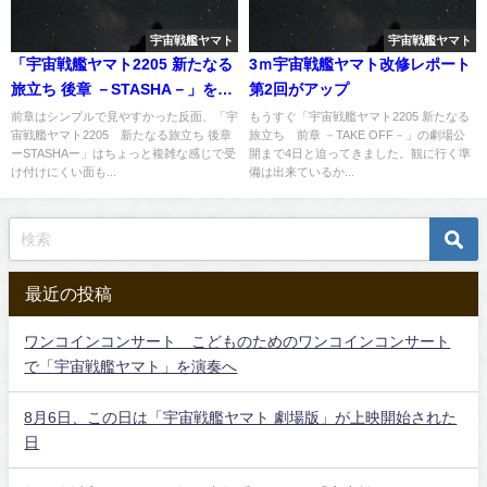
宇宙戦艦ヤマト
宇宙戦艦ヤマト
「宇宙戦艦ヤマト2205 新たなる
3ｍ宇宙戦艦ヤマト改修レポート
旅立ち 後章 －STASHA－」を再
第2回がアップ
度鑑賞して見る
前章はシンプルで見やすかった反面、「宇
もうすぐ「宇宙戦艦ヤマト2205 新たなる
宙戦艦ヤマト2205 新たなる旅立ち 後章
旅立ち 前章 －TAKE OFF－」の劇場公
ーSTASHAー」はちょっと複雑な感じで受
開まで4日と迫ってきました。観に行く準
け付けにくい面も...
備は出来ているか...
最近の投稿
ワンコインコンサート こどものためのワンコインコンサート
で「宇宙戦艦ヤマト」を演奏へ
8月6日、この日は「宇宙戦艦ヤマト 劇場版」が上映開始された
日