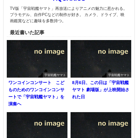
TV版「宇宙戦艦ヤマト」再放送によりアニメの魅力に惹かれる。
プラモデル、自作PCなどの制作が好き。 カメラ、ドライブ、映
画鑑賞などに趣味を多数持つ。
最近書いた記事
宇宙戦艦ヤマト
宇宙戦艦ヤマト
ワンコインコンサート こど
8月6日、この日は「宇宙戦艦
ものためのワンコインコンサ
ヤマト 劇場版」が上映開始さ
ートで「宇宙戦艦ヤマト」を
れた日
演奏へ