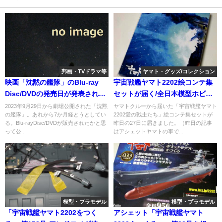
邦画・TVドラマ等
ヤマト・グッズ/コレクション
映画「沈黙の艦隊」のBlu-ray
宇宙戦艦ヤマト2202絵コンテ集
Disc/DVDの発売日が発表されな
セットが届く/全日本模型ホビー
い
ショーにてヤマト2202関連作品
2023年9月29日から劇場公開された「沈黙
ヤマトクルーから届いた「宇宙戦艦ヤマト
の艦隊」。あれから7か月経とうとしてい
2202愛の戦士たち」絵コンテ集セットが
出品。
る。Blu-rayDisc/DVDが販売されたかと思
昨日の27日に届きました。（昨日の記事
って公...
はアシェットヤマトの事で...
模型・プラモデル
模型・プラモデル
「宇宙戦艦ヤマト2202をつく
アシェット「宇宙戦艦ヤマト