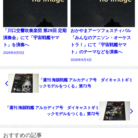
「川口交響吹奏楽団 第29回 定期
おかやまアーツフェスティバル
演奏会」にて「宇宙戦艦ヤマ
「みんなのアニソン・オーケス
ト」を演奏へ
トラ！」にて「宇宙戦艦ヤマ
ト」のテーマなどを演奏へ
2026年8月5日
2026年8月4日
「週刊 海賊戦艦 アルカディア号 ダイキャストギミ
ックモデルをつくる」第71号
「週刊 海賊戦艦 アルカディア号 ダイキャストギミ
ックモデルをつくる」第72号
おすすめの記事