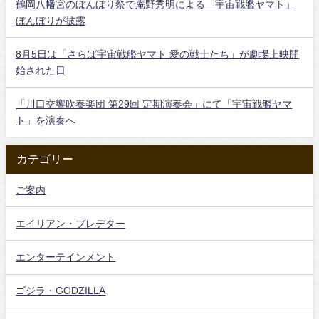
鶴岡八幡宮のぼんぼり祭で庵野秀明による「宇宙戦艦ヤマト」
ぼんぼりが披露
8月5日は「さらば宇宙戦艦ヤマト 愛の戦士たち」が劇場上映開
始された日
「川口交響吹奏楽団 第29回 定期演奏会」にて「宇宙戦艦ヤマ
ト」を演奏へ
カテゴリー
ご案内
エイリアン・プレデター
エンターテインメント
ゴジラ・GODZILLA