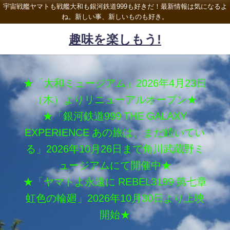
宇宙戦艦ヤマトも戦艦大和も銀河鉄道999も好きだ！最新情報は気になるよ
ね。新しい事、新しいものも好き。
趣味を楽しもう!
★「大和ミュージアム」2026年4月23日
（木）よりリニューアルオープン★
★「銀河鉄道999 THE GALAXY
EXPERIENCE あの旅は、まだ続いてい
る」2026年10月26日まで角川武蔵野ミ
ュージアムにて開催中★
★「ヤマトよ永遠に REBEL3199 第七章
虹色の輪廻」2026年10月30日より上映
開始★