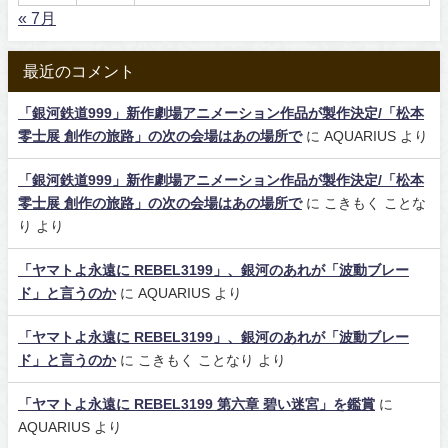
« 7月
最近のコメント
「銀河鉄道999」新作劇場アニメーション作品が製作決定/「松本
零士展 創作の旅路」の次の会場はあの場所で
に
AQUARIUS
より
「銀河鉄道999」新作劇場アニメーション作品が製作決定/「松本
零士展 創作の旅路」の次の会場はあの場所で
に
こきもく ことな
り
より
「ヤマトよ永遠に REBEL3199」、銀河のあれが「波動ブレー
ド」と言うのか
に
AQUARIUS
より
「ヤマトよ永遠に REBEL3199」、銀河のあれが「波動ブレー
ド」と言うのか
に
こきもく ことなり
より
「ヤマトよ永遠に REBEL3199 第六章 碧い迷宮」を鑑賞
に
AQUARIUS
より