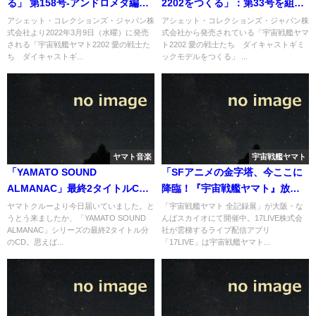
る」 第158号-アンドロメダ編
2202をつくる」：第33号を組み
（後編）
立てる。
アシェット・コレクションズ・ジャパン株
アシェット・コレクションズ・ジャパン株
式会社より2022年3月9日（水曜）に発売
式会社から発売されている「宇宙戦艦ヤマ
される「宇宙戦艦ヤマト2202 愛の戦士た
ト2202 愛の戦士たち ダイキャストギミ
ち ダイキャストギ...
ックモデルをつくる」 ...
ヤマト音楽
宇宙戦艦ヤマト
「YAMATO SOUND
「SFアニメの金字塔、今ここに
ALMANAC」最終2タイトルCD
降臨！『宇宙戦艦ヤマト』放送
が届く。
50周年記念キャラクターコラ
ヤマトクルーより今日届いていました。と
「宇宙戦艦ヤマト 全記録展」が大阪・な
うとう来ましたか、「YAMATO SOUND
んばスカイオにて開催中。17LIVE株式会
ボ」が開催へ
ALMANAC」シリーズの最終2タイトル分
社が雲梯するライブ配信アプリ
のCD。思えば...
「17LIVE」は宇宙戦艦ヤマト...