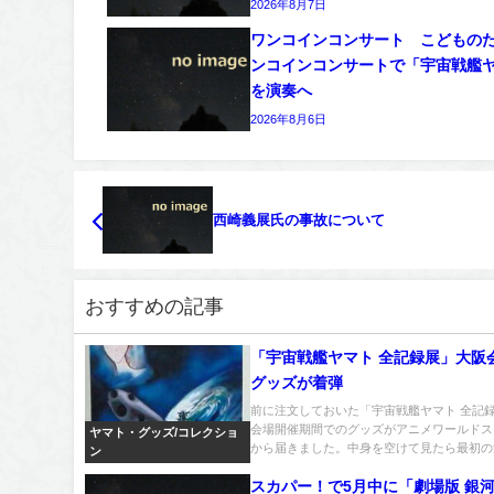
2026年8月7日
ワンコインコンサート こどもの
ンコインコンサートで「宇宙戦艦
を演奏へ
2026年8月6日
西崎義展氏の事故について
おすすめの記事
「宇宙戦艦ヤマト 全記録展」大阪
グッズが着弾
前に注文しておいた「宇宙戦艦ヤマト 全記
会場開催期間でのグッズがアニメワールドス
ヤマト・グッズ/コレクショ
から届きました。中身を空けて見たら最初の注.
ン
スカパー！で5月中に「劇場版 銀