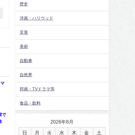
歴史
洋画・ハリウッド
災害
美術
自動車
自然界
ラマ
邦画・TVドラマ等
食品・飲料
館で
放
2026年8月
日
月
火
水
木
金
土