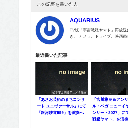
この記事を書いた人
AQUARIUS
TV版「宇宙戦艦ヤマト」再放送
き。 カメラ、ドライブ、映画
最近書いた記事
松本零士関連アニメ＆漫画
「あさお芸術のまちコンサ
「宮川彬良＆アン
ート ユニヴァーサル」にて
ル・ベガ ニューイ
「銀河鉄道999」を演奏へ
ンサート2027」に
戦艦ヤマト」を演