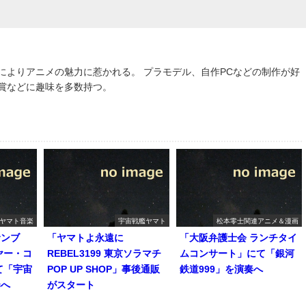
によりアニメの魅力に惹かれる。 プラモデル、自作PCなどの制作が好
鑑賞などに趣味を多数持つ。
ヤマト音楽
宇宙戦艦ヤマト
松本零士関連アニメ＆漫画
サンブ
「ヤマトよ永遠に
「大阪弁護士会 ランチタイ
ヤー・コ
REBEL3199 東京ソラマチ
ムコンサート」にて「銀河
て「宇宙
POP UP SHOP」事後通販
鉄道999」を演奏へ
奏へ
がスタート