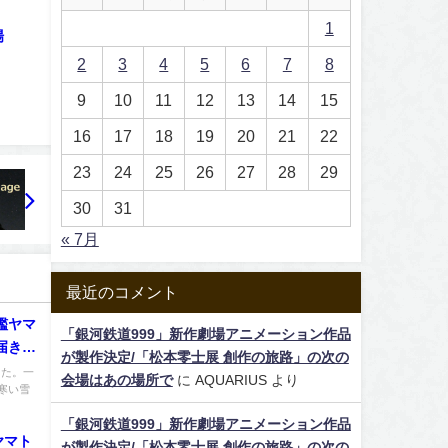
1
場
2
3
4
5
6
7
8
9
10
11
12
13
14
15
16
17
18
19
20
21
22
23
24
25
26
27
28
29
30
31
« 7月
最近のコメント
艦ヤマ
「銀河鉄道999」新作劇場アニメーション作品
が届きま
が製作決定/「松本零士展 創作の旅路」の次の
った。一
会場はあの場所で
に
AQUARIUS
より
寒い雪
「銀河鉄道999」新作劇場アニメーション作品
ヤマト
が製作決定/「松本零士展 創作の旅路」の次の