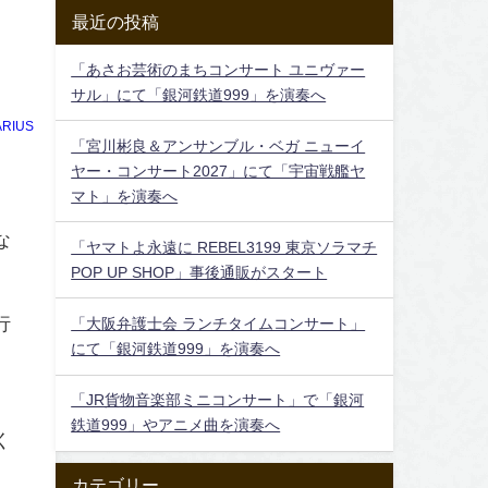
最近の投稿
「あさお芸術のまちコンサート ユニヴァー
サル」にて「銀河鉄道999」を演奏へ
RIUS
「宮川彬良＆アンサンブル・ベガ ニューイ
ヤー・コンサート2027」にて「宇宙戦艦ヤ
マト」を演奏へ
な
「ヤマトよ永遠に REBEL3199 東京ソラマチ
POP UP SHOP」事後通販がスタート
行
「大阪弁護士会 ランチタイムコンサート」
にて「銀河鉄道999」を演奏へ
「JR貨物音楽部ミニコンサート」で「銀河
鉄道999」やアニメ曲を演奏へ
く
カテゴリー