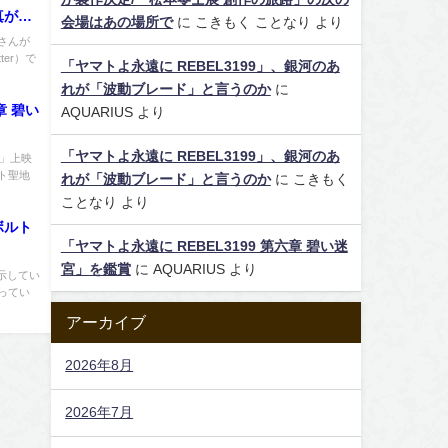
真がア
会場はあの場所で
に
こきもく ことなり
より
さんが
er）で
「ヤマトよ永遠に REBEL3199」、銀河のあ
れが「波動ブレード」と言うのか
に
章 碧い
AQUARIUS
より
「ヤマトよ永遠に REBEL3199」、銀河のあ
宮」上映
ト聖地
れが「波動ブレード」と言うのか
に
こきもく
ことなり
より
ボルト
「ヤマトよ永遠に REBEL3199 第六章 碧い迷
宮」を鑑賞
に
AQUARIUS
より
示してい
ってい
アーカイブ
2026年8月
2026年7月