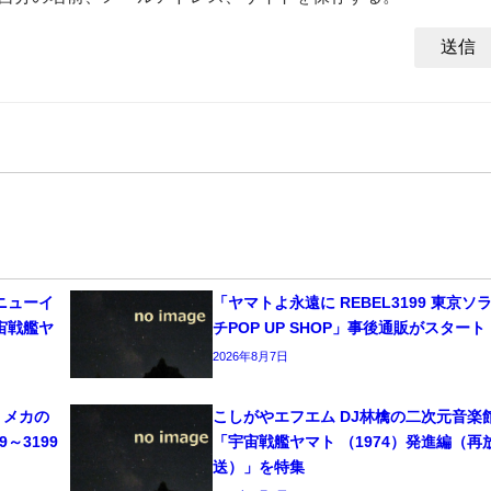
ニューイ
「ヤマトよ永遠に REBEL3199 東京ソ
宙戦艦ヤ
チPOP UP SHOP」事後通販がスタート
2026年8月7日
、メカの
こしがやエフエム DJ林檎の二次元音楽
～3199
「宇宙戦艦ヤマト （1974）発進編（再
送）」を特集