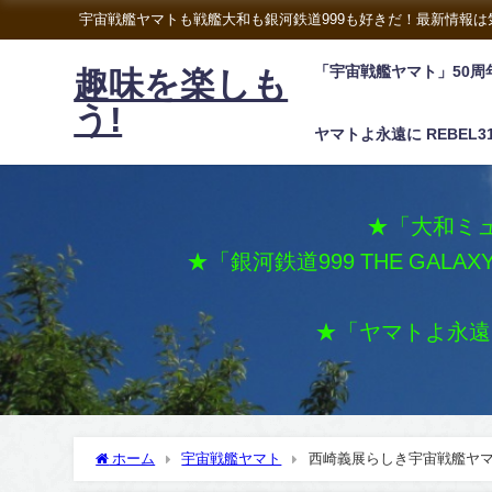
宇宙戦艦ヤマトも戦艦大和も銀河鉄道999も好きだ！最新情報
「宇宙戦艦ヤマト」50周
趣味を楽しも
う!
ヤマトよ永遠に REBEL3
★「大和ミュ
★「銀河鉄道999 THE GALA
★「ヤマトよ永遠に 
ホーム
宇宙戦艦ヤマト
西崎義展らしき宇宙戦艦ヤ