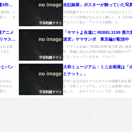
連3作を
全記録展」ポスターが飾っていた写
ップされていた
道999」と
宇宙戦艦ヤマトリメイクシリーズの元スタッフ
着駅ー」、そ
アップした情報がなんとなく嬉しい。X（旧Twitt
アカウント名が「アメリカ大使館」と...
宇宙戦艦ヤマト
場アニメ
「ヤマトよ永遠に REBEL3199 第六
Kリマスタ
迷宮」ヤマサンポ 東京編が配信中
催される第
「ヤマトよ永遠に REBEL3199 第六章 碧い迷
してみた
中。本編に流れた令和の地球のあの場所がヤマ
になっちゃっていますね。スカイツ...
宇宙戦艦ヤマト
ンとバン
大和ミュージアム：ミニ企画展は「
とナット」。
ルを出し
呉市にある1/10スケールモデルの戦艦大和を展
デルだけ
る「大和ミュージアム」にてミニ企画展が始ま
と...
ました。「ボルトとナット」です。出品は...
宇宙戦艦ヤマト