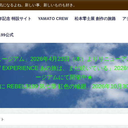
は気になるよね。新しい事、新しいものも好き。
年記念 特設サイト
YAMATO CREW
松本零士展 創作の旅路
ア
199公式
ージアム」2026年4月23日（木）よりリニュー
XY EXPERIENCE あの旅は、まだ続いている」2
ージアムにて開催中★
REBEL3199 第七章 虹色の輪廻」2026年10
マト