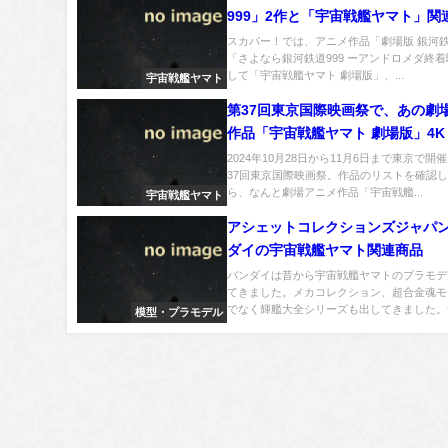
999」2作と「宇宙戦艦ヤマト」関
放送へ
スカパー！では、アニメ作品「劇場版 銀河鉄
「さよなら銀河鉄道999 ーアンドロメダ終
して「宇宙戦艦ヤマト 劇場版」、...
宇宙戦艦ヤマト
第37回東京国際映画祭で、あの劇
作品「宇宙戦艦ヤマト 劇場版」4
ーが上映へ
2024年10月28日から11月6日まで東京で開
37回東京国際映画祭。作品のリストを確認
ら、なんと劇場アニメ作品「宇宙戦艦...
宇宙戦艦ヤマト
アシェットコレクションズジャパ
ダイの宇宙戦艦ヤマト関連商品
バンダイは昔から宇宙戦艦ヤマトのプラモデ
てきました。メカコレクション、超合金魂モ
でなく輝艦大全シリーズも出してきました。昔
模型・プラモデル