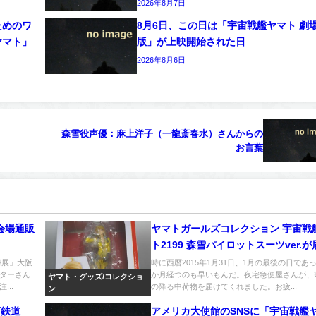
2026年8月7日
ためのワ
8月6日、この日は「宇宙戦艦ヤマト 劇
ヤマト」
版」が上映開始された日
2026年8月6日
森雪役声優：麻上洋子（一龍斎春水）さんからの
お言葉
会場通販
ヤマトガールズコレクション 宇宙戦
ト2199 森雪パイロットスーツver.
した。
録展」大阪
時に西暦2015年1月31日、1月の最後の日であ
ターさん
か月経つのも早いもんだ。夜宅急便屋さんが、
ヤマト・グッズ/コレクショ
..
の降る中荷物を届けてくれました。お疲...
ン
河鉄道
アメリカ大使館のSNSに「宇宙戦艦