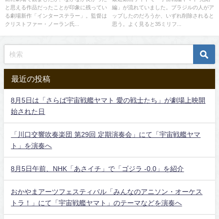
と思える作品だったことが印象に残ってい
編」が流れていました。ブラジルの人がア
る劇場新作「インターステラー」。監督は
ップしたのだろうか、いずれ削除されると
クリストファー・ノーラン氏...
思う。よく見ると35ミリフ...
最近の投稿
8月5日は「さらば宇宙戦艦ヤマト 愛の戦士たち」が劇場上映開
始された日
「川口交響吹奏楽団 第29回 定期演奏会」にて「宇宙戦艦ヤマ
ト」を演奏へ
8月5日午前、NHK「あさイチ」で「ゴジラ -0.0」を紹介
おかやまアーツフェスティバル「みんなのアニソン・オーケス
トラ！」にて「宇宙戦艦ヤマト」のテーマなどを演奏へ