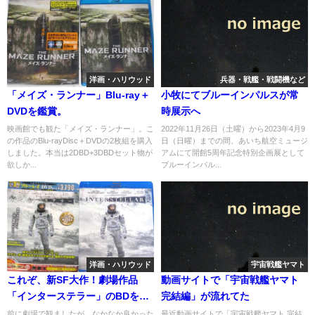
洋画・ハリウッド
兵器・戦艦・戦闘機など
「メイズ・ランナー」Blu-ray＋
小牧にてブルーインパルスが常
DVDを鑑賞。
時展示へ
映画館でも観た「メイズ・ランナー」。こ
2022年11月26日（土曜）から2023年4月9
の作品のBlu-rayDisc＋DVDの2枚組を購入
日（日曜）までの間、あいち航空ミュージ
しました。本当は2DBD+3DBDセット物が
アムにて開館5周年記念特別企画展として
欲しか...
ブルーインパル...
洋画・ハリウッド
宇宙戦艦ヤマト
これぞ、新SF大作！劇場作品
動画サイトで「宇宙戦艦ヤマト
「インターステラー」のBDを観
完結編」が流れてた
て。
前に劇場で観ましたが、なかなか良かった
最近動画サイトで「宇宙戦艦ヤマト 完結