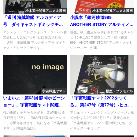
松本零士関連アニメ＆漫画
松本零士関連アニメ＆漫画
「週刊 海賊戦艦 アルカディア
小説本「銀河鉄道999
号 ダイキャストギミックモデ
ANOTHER STORY アルティメッ
ルをつくる」第92号
トジャーニー」が届く
アシェット・コレクションズ・ジャパン株
現在、秋田書店から刊行されているチャン
式会社より2025年6月4日に発売される
ピオンREDにて漫画として「銀河鉄道
「週刊 海賊戦艦 アルカディア号 ダイキ
999 ANOTHER STORY アルティメット
ャストギミックモデルを...
ジャーニー」が連...
宇宙戦艦ヤマト
模型・プラモデル
いよいよ「第63回 静岡ホビーシ
「宇宙戦艦ヤマト2202をつく
ョー」、宇宙戦艦ヤマト関連商
る」 第247号（第77号）-ヒュウ
品は？
ガ編、そして艦載機へ
桜の季節もそろそろ過ぎる。GW明けの5
アシェット・コレクションズ・ジャパン株
月17日と18日に「第63回 静岡ホビーショ
式会社より2024年2月14日に発売された
ー」が開催されます。気になる「宇宙戦艦
「宇宙戦艦ヤマト2202 愛の戦士たち ダ
ヤマト」関連商品は出...
イキャストギミック...