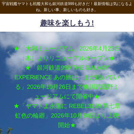
宇宙戦艦ヤマトも戦艦大和も銀河鉄道999も好きだ！最新情報は気になるよ
ね。新しい事、新しいものも好き。
趣味を楽しもう!
★「大和ミュージアム」2026年4月23日
（木）よりリニューアルオープン★
★「銀河鉄道999 THE GALAXY
EXPERIENCE あの旅は、まだ続いてい
る」2026年10月26日まで角川武蔵野ミ
ュージアムにて開催中★
★「ヤマトよ永遠に REBEL3199 第七章
虹色の輪廻」2026年10月30日より上映
開始★