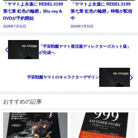
「ヤマトよ永遠に REBEL3199
「ヤマトよ永遠に REBEL3199
第七章 虹色の輪廻」Blu-ray＆
第七章 虹色の輪廻」特報が配信
DVDが予約開始
中
2026年7月31日
2026年7月31日
「宇宙戦艦ヤマト復活篇ディレクターズカット版」
が完成へ
宇宙戦艦ヤマトのキャラクターデザイン
おすすめの記事