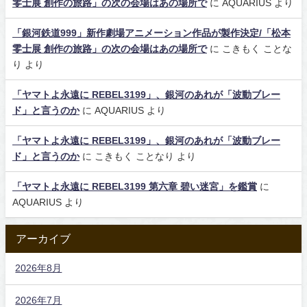
零士展 創作の旅路」の次の会場はあの場所で
に
AQUARIUS
より
「銀河鉄道999」新作劇場アニメーション作品が製作決定/「松本
零士展 創作の旅路」の次の会場はあの場所で
に
こきもく ことな
り
より
「ヤマトよ永遠に REBEL3199」、銀河のあれが「波動ブレー
ド」と言うのか
に
AQUARIUS
より
「ヤマトよ永遠に REBEL3199」、銀河のあれが「波動ブレー
ド」と言うのか
に
こきもく ことなり
より
「ヤマトよ永遠に REBEL3199 第六章 碧い迷宮」を鑑賞
に
AQUARIUS
より
アーカイブ
2026年8月
2026年7月