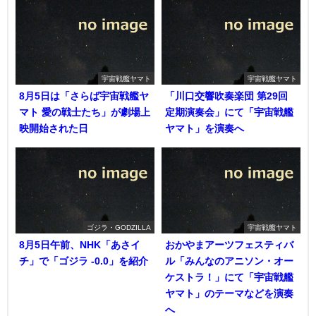
宇宙戦艦ヤマト
宇宙戦艦ヤマト
8月5日は「さらば宇宙戦艦ヤ
「川口交響吹奏楽団 第29回
マト 愛の戦士たち」が劇場上
定期演奏会」にて「宇宙戦艦
映開始された日
ヤマト」を演奏へ
ゴジラ・GODZILLA
宇宙戦艦ヤマト
8月5日午前、NHK「あさイ
おかやまアーツフェスティバ
チ」で「ゴジラ -0.0」を紹介
ル「みんなのアニソン・オー
ケストラ！」にて「宇宙戦艦
ヤマト」のテーマなどを演奏
へ