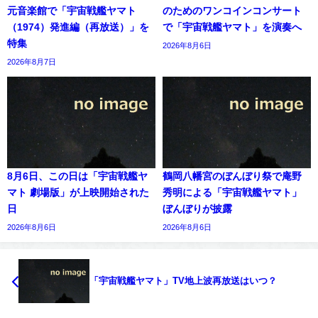
元音楽館で「宇宙戦艦ヤマト
のためのワンコインコンサート
（1974）発進編（再放送）」を
で「宇宙戦艦ヤマト」を演奏へ
特集
2026年8月6日
2026年8月7日
8月6日、この日は「宇宙戦艦ヤ
鶴岡八幡宮のぼんぼり祭で庵野
マト 劇場版」が上映開始された
秀明による「宇宙戦艦ヤマト」
日
ぼんぼりが披露
2026年8月6日
2026年8月6日
「宇宙戦艦ヤマト」TV地上波再放送はいつ？