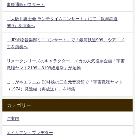
事後通販がスタート
「大阪弁護士会 ランチタイムコンサート」にて「銀河鉄道
999」を演奏へ
「JR貨物音楽部ミニコンサート」で「銀河鉄道999」やアニメ
曲を演奏へ
リメークシリーズのキャラクター、メカの人気投票企画「宇宙
戦艦ヤマト2199～3199総選挙」が始動
こしがやエフエム DJ林檎の二次元音楽館で「宇宙戦艦ヤマト
（1974）発進編（再放送）」を特集
カテゴリー
ご案内
エイリアン・プレデター