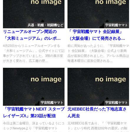
兵器・戦艦・戦闘機など
宇宙戦艦ヤマト
リニューアルオープン間近の
「 宇宙戦艦ヤマト 全記録展」
「大和ミュージアム」のレポー
（大阪会場）にて発売される新
トが公開中
商品追加公開
4月23日からリニューアルオープンする
前に周知があったように、「宇宙戦艦ヤマ
「大和ミュージアム」。公式サイトにて記
ト 全記録展」（大阪会場）公式より新商
事がアップされていました。3階の展示室
品が追加公開されました。アパレル商品は
が大きく変わり、広工廠の歴...
毎週木曜日に追加公開される...
宇宙戦艦ヤマト
宇宙戦艦ヤマト
「宇宙戦艦ヤマトNEXT スターブ
元XEBEC社長だった下地志直さ
レイザーズΛ」第23話が配信
ん死去
今日は第二金曜日、決まっているようにコ
元XEBEC社長であり、『「宇宙戦艦ヤマ
ミックNewtypeより「宇宙戦艦ヤマト
ト」という時代 西暦2202年の選択』の制