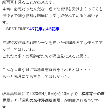
続写真も見ることが出来ます。
本当に必死だったんだな、色々な被弾を受けまくってても
最後まで闘う姿勢は国民にも受け継がれていると思いま
す。
→BEST TIMES
4/7記事
と
4/6記事
沖縄特攻作戦の戦闘シーンを描いた短編映画でも作ってア
ップしてほしいわ。
これだと多くの高齢者たちが沢山見に来ると思う。
こんな大事な日に緊急事態宣言をされるとは・・・。
もっと先月にでも宣言してほしかった。
岐阜高島屋にて2020年4月8日から13日まで
「松本零士の世
界展」と「昭和の名作漫画版画展」
が開催される予定で
す。