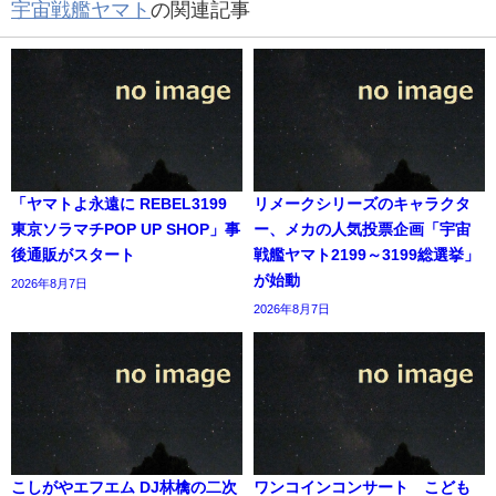
宇宙戦艦ヤマト
の関連記事
「ヤマトよ永遠に REBEL3199
リメークシリーズのキャラクタ
東京ソラマチPOP UP SHOP」事
ー、メカの人気投票企画「宇宙
後通販がスタート
戦艦ヤマト2199～3199総選挙」
が始動
2026年8月7日
2026年8月7日
こしがやエフエム DJ林檎の二次
ワンコインコンサート こども