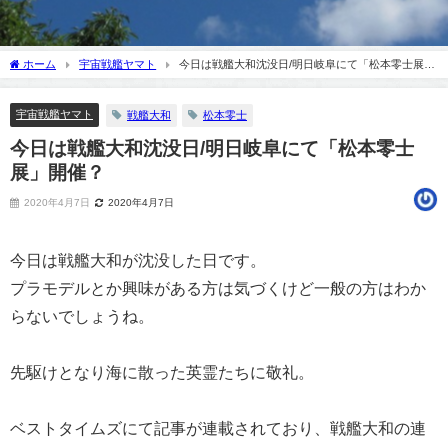
ホーム
宇宙戦艦ヤマト
今日は戦艦大和沈没日/明日岐阜にて「松本零士展」
開催？
宇宙戦艦ヤマト
戦艦大和
松本零士
今日は戦艦大和沈没日/明日岐阜にて「松本零士
展」開催？
2020年4月7日
2020年4月7日
今日は戦艦大和が沈没した日です。
プラモデルとか興味がある方は気づくけど一般の方はわか
らないでしょうね。
先駆けとなり海に散った英霊たちに敬礼。
ベストタイムズにて記事が連載されており、戦艦大和の連