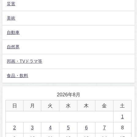
災害
美術
自動車
自然界
邦画・TVドラマ等
食品・飲料
2026年8月
日
月
火
水
木
金
土
1
2
3
4
5
6
7
8