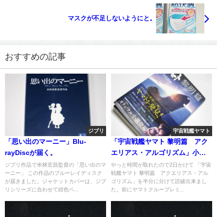
マスクが不足しないようにと。
おすすめの記事
ジブリ
宇宙戦艦ヤマト
「思い出のマーニー」Blu-
「宇宙戦艦ヤマト 黎明篇 アク
rayDiscが届く。
エリアス・アルゴリズム」小説
を読み終えて
ジブリ作品で米林宏昌監督の「思い出のマ
やっと時間が取れたので2日かけて 「宇宙
ーニー」 この作品のブルーレイディスク
戦艦ヤマト 黎明篇 アクエリアス・アル
が届きました。ジャケットカバーは、ジブ
ゴリズム」を半分に分けて読破出来まし
リシリーズに合わせて紺色ベ...
た。前にヤマトクループレミ...