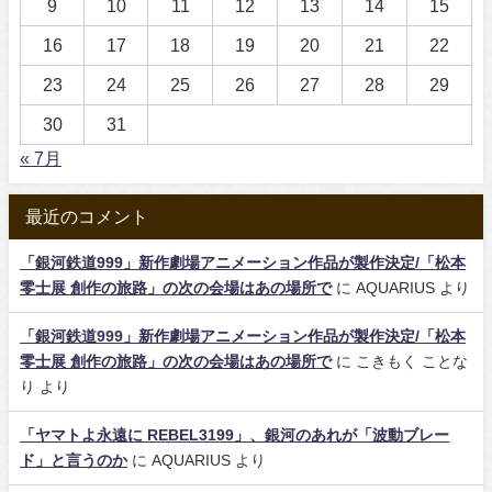
9
10
11
12
13
14
15
16
17
18
19
20
21
22
23
24
25
26
27
28
29
30
31
« 7月
最近のコメント
「銀河鉄道999」新作劇場アニメーション作品が製作決定/「松本
零士展 創作の旅路」の次の会場はあの場所で
に
AQUARIUS
より
「銀河鉄道999」新作劇場アニメーション作品が製作決定/「松本
零士展 創作の旅路」の次の会場はあの場所で
に
こきもく ことな
り
より
「ヤマトよ永遠に REBEL3199」、銀河のあれが「波動ブレー
ド」と言うのか
に
AQUARIUS
より