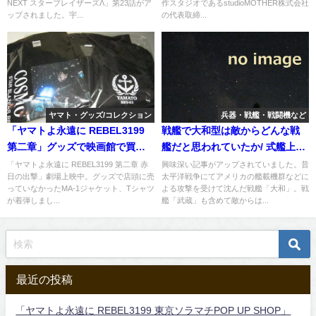
NEXT スターブレイザーズΛ」第23話がア
作スタジオであるstudioMOTHER株式会社
ップされました。宇...
の代表取締...
ヤマト・グッズ/コレクション
兵器・戦艦・戦闘機など
「ヤマトよ永遠に REBEL3199
戦艦で大和型は敵からどんな戦
第二章」グッズで映画館で買え
艦だと思われていたか/ 式艦上戦
なかったMA-1ジャケットとTシ
闘機（零戦）二一型の複座改造
「ヤマトよ永遠に REBEL3199 第二章 赤
興味深い記事がアップされていました。昔
日の出撃」劇場上映中。グッズで店頭に売
太平洋戦争にてアメリカの艦載機群などに
ャツが着弾
機が4年ぶり再展示へ
っていなかったMA-1ジャケット、Tシャツ
よる攻撃を受けて沈んだ戦艦「大和」。戦
が着弾しまし...
艦「武蔵」も含めて敵からは...
最近の投稿
「ヤマトよ永遠に REBEL3199 東京ソラマチPOP UP SHOP」