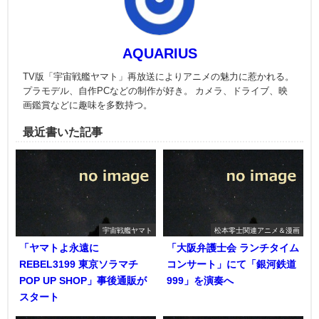
AQUARIUS
TV版「宇宙戦艦ヤマト」再放送によりアニメの魅力に惹かれる。
プラモデル、自作PCなどの制作が好き。 カメラ、ドライブ、映
画鑑賞などに趣味を多数持つ。
最近書いた記事
宇宙戦艦ヤマト
松本零士関連アニメ＆漫画
「ヤマトよ永遠に
「大阪弁護士会 ランチタイム
REBEL3199 東京ソラマチ
コンサート」にて「銀河鉄道
POP UP SHOP」事後通販が
999」を演奏へ
スタート