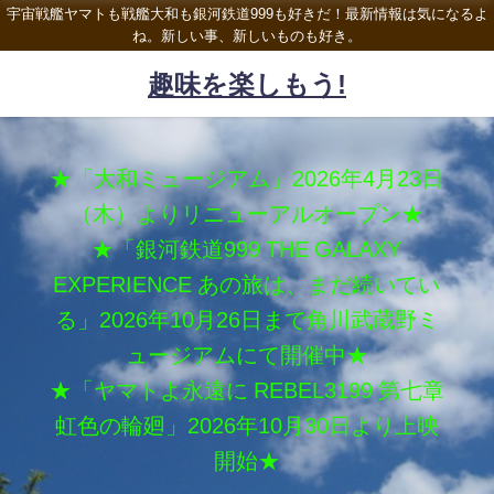
宇宙戦艦ヤマトも戦艦大和も銀河鉄道999も好きだ！最新情報は気になるよ
ね。新しい事、新しいものも好き。
趣味を楽しもう!
★「大和ミュージアム」2026年4月23日
（木）よりリニューアルオープン★
★「銀河鉄道999 THE GALAXY
EXPERIENCE あの旅は、まだ続いてい
る」2026年10月26日まで角川武蔵野ミ
ュージアムにて開催中★
★「ヤマトよ永遠に REBEL3199 第七章
虹色の輪廻」2026年10月30日より上映
開始★