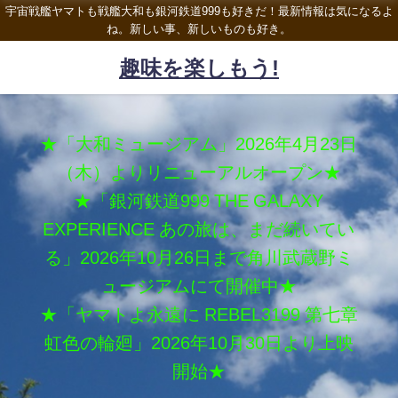
宇宙戦艦ヤマトも戦艦大和も銀河鉄道999も好きだ！最新情報は気になるよ
ね。新しい事、新しいものも好き。
趣味を楽しもう!
★「大和ミュージアム」2026年4月23日
（木）よりリニューアルオープン★
★「銀河鉄道999 THE GALAXY
EXPERIENCE あの旅は、まだ続いてい
る」2026年10月26日まで角川武蔵野ミ
ュージアムにて開催中★
★「ヤマトよ永遠に REBEL3199 第七章
虹色の輪廻」2026年10月30日より上映
開始★