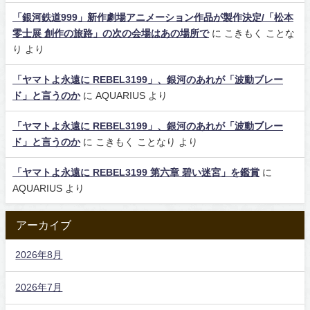
「銀河鉄道999」新作劇場アニメーション作品が製作決定/「松本
零士展 創作の旅路」の次の会場はあの場所で
に
こきもく ことな
り
より
「ヤマトよ永遠に REBEL3199」、銀河のあれが「波動ブレー
ド」と言うのか
に
AQUARIUS
より
「ヤマトよ永遠に REBEL3199」、銀河のあれが「波動ブレー
ド」と言うのか
に
こきもく ことなり
より
「ヤマトよ永遠に REBEL3199 第六章 碧い迷宮」を鑑賞
に
AQUARIUS
より
アーカイブ
2026年8月
2026年7月