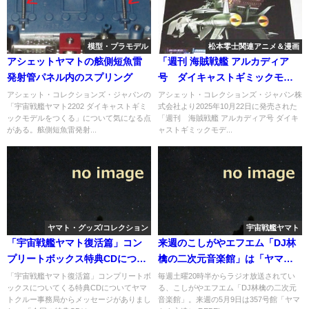
模型・プラモデル
松本零士関連アニメ＆漫画
アシェットヤマトの舷側短魚雷
「週刊 海賊戦艦 アルカディア
発射管パネル内のスプリング
号 ダイキャストギミックモデ
ルをつくる」第112号
アシェット・コレクションズ・ジャパンの
アシェット・コレクションズ・ジャパン株
「宇宙戦艦ヤマト2202 ダイキャストギミ
式会社より2025年10月22日に発売された
ックモデルをつくる」について気になる点
「週刊 海賊戦艦 アルカディア号 ダイキ
がある。舷側短魚雷発射...
ャストギミックモデ...
ヤマト・グッズ/コレクション
宇宙戦艦ヤマト
「宇宙戦艦ヤマト復活篇」コン
来週のこしがやエフエム「DJ林
プリートボックス特典CDについ
檎の二次元音楽館」は「ヤマト
て
よ永遠に REBEL3199 出撃編」
「宇宙戦艦ヤマト復活篇」コンプリートボ
毎週土曜20時半からラジオ放送されてい
ックスについてくる特典CDについてヤマ
る、こしがやエフエム「DJ林檎の二次元
を予定
トクルー事務局からメッセージがありまし
音楽館」。来週の5月9日は357号館「ヤマ