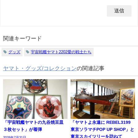
関連キーワード
グッズ
宇宙戦艦ヤマト2202愛の戦士たち
ヤマト・グッズ/コレクション
の関連記事
「宇宙戦艦ヤマトの九谷焼豆皿
「ヤマトよ永遠に REBEL3199
３枚セット」が着弾
東京ソラマチPOP UP SHOP」と
東京スカイツリーを訪ねて
2026年7月31日