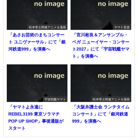
松本零士関連アニメ＆漫画
ヤマト音楽
「あさお芸術のまちコンサー
「宮川彬良＆アンサンブル・
ト ユニヴァーサル」にて「銀
ベガ ニューイヤー・コンサー
河鉄道999」を演奏へ
ト2027」にて「宇宙戦艦ヤマ
ト」を演奏へ
宇宙戦艦ヤマト
松本零士関連アニメ＆漫画
「ヤマトよ永遠に
「大阪弁護士会 ランチタイム
REBEL3199 東京ソラマチ
コンサート」にて「銀河鉄道
POP UP SHOP」事後通販が
999」を演奏へ
スタート