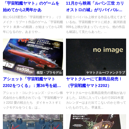
「宇宙戦艦ヤマト」のゲームを
11月から映画「ルパン三世 カリ
始めてから2周年かあ
オストロの城」がリバイバル上
映へ
前にG123運営の「宇宙戦艦ヤマト」（リ
最近リバイバル上映する作品も増えてきて
メイク・リブート作品のゲーム「宇宙戦艦
いるね。宇宙戦艦ヤマトに続き、銀河鉄道
ヤマト 未来への航路」が始まってから2周
999も上映が決まっていたから、他の作品
年になるのか。あまりや...
も確認して見たらあった。...
模型・プラモデル
ヤマトクルー/ファンクラブ
アシェット「宇宙戦艦ヤマト
ヤマトクルーにて新商品発売！
2202をつくる」：第36号を組み
（宇宙戦艦ヤマト2202）
立てる。
アシェット・コレクションズ・ジャパン株
ヤマトクルーから新商品発売の通知があり
式会社から発売されている「宇宙戦艦ヤマ
ました。12月に入っているので2021年度
ト2202 愛の戦士たち ダイキャストギミ
カレンダーはまだ出てこないのかと待って
ックモデルをつくる」は...
いたものでした。早速見...