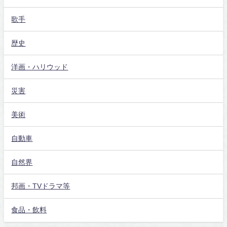
歌手
歴史
洋画・ハリウッド
災害
美術
自動車
自然界
邦画・TVドラマ等
食品・飲料