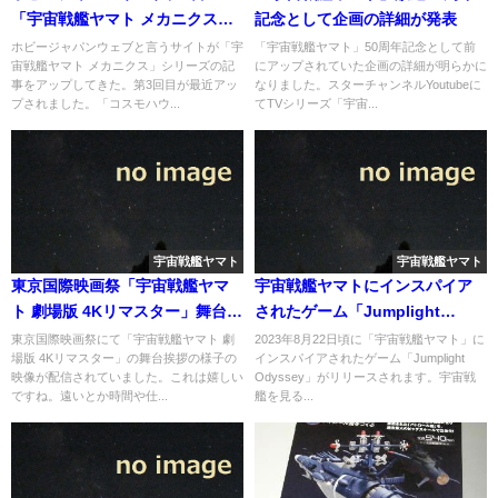
「宇宙戦艦ヤマト メカニクス」
記念として企画の詳細が発表
第3回目の記事がアップ
ホビージャパンウェブと言うサイトが「宇
「宇宙戦艦ヤマト」50周年記念として前
宙戦艦ヤマト メカニクス」シリーズの記
にアップされていた企画の詳細が明らかに
事をアップしてきた。第3回目が最近アッ
なりました。スターチャンネルYoutubeに
プされました。「コスモハウ...
てTVシリーズ「宇宙...
宇宙戦艦ヤマト
宇宙戦艦ヤマト
東京国際映画祭「宇宙戦艦ヤマ
宇宙戦艦ヤマトにインスパイア
ト 劇場版 4Kリマスター」舞台挨
されたゲーム「Jumplight
拶、麻上洋子さんご登壇の映像
Odyssey」が2023年8月に配信
東京国際映画祭にて「宇宙戦艦ヤマト 劇
2023年8月22日頃に「宇宙戦艦ヤマト」に
場版 4Kリマスター」の舞台挨拶の様子の
インスパイアされたゲーム「Jumplight
が配信
へ
映像が配信されていました。これは嬉しい
Odyssey」がリリースされます。宇宙戦
ですね。遠いとか時間や仕...
艦を見る...