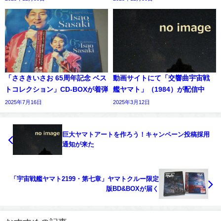
「ささきいさお 65周年記念 ベス
動画サイトにて「交響曲宇宙戦
トコレクション」CD-BOXが着弾
艦ヤマト」（1984）が配信中
2025年7月16日
2025年3月12日
巨大ヤマトアートを作ろう！キャンペーン投稿採用
通知が来た
「宇宙戦艦ヤマト2199・第七章」ヤマトクルー限定
版BD&BOXが届く