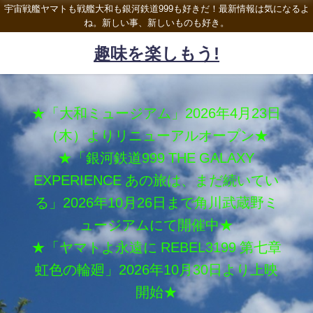
宇宙戦艦ヤマトも戦艦大和も銀河鉄道999も好きだ！最新情報は気になるよ
ね。新しい事、新しいものも好き。
趣味を楽しもう!
★「大和ミュージアム」2026年4月23日
（木）よりリニューアルオープン★
★「銀河鉄道999 THE GALAXY
EXPERIENCE あの旅は、まだ続いてい
る」2026年10月26日まで角川武蔵野ミ
ュージアムにて開催中★
★「ヤマトよ永遠に REBEL3199 第七章
虹色の輪廻」2026年10月30日より上映
開始★