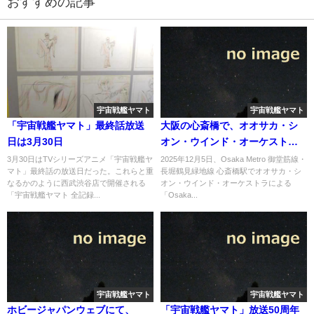
おすすめの記事
宇宙戦艦ヤマト
宇宙戦艦ヤマト
「宇宙戦艦ヤマト」最終話放送
大阪の心斎橋で、オオサカ・シ
日は3月30日
オン・ウインド・オーケストラ
による「Osaka Metro コンサー
3月30日はTVシリーズアニメ「宇宙戦艦ヤ
2025年12月5日、Osaka Metro 御堂筋線・
マト」最終話の放送日だった。これらと重
長堀鶴見緑地線 心斎橋駅でオオサカ・シ
トmini」で「宇宙戦艦ヤマト」
なるかのように西武渋谷店で開催される
オン・ウインド・オーケストラによる
を演奏へ
「宇宙戦艦ヤマト 全記録...
「Osaka...
宇宙戦艦ヤマト
宇宙戦艦ヤマト
ホビージャパンウェブにて、
「宇宙戦艦ヤマト」放送50周年