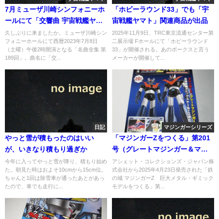
7月ミューザ川崎シンフォニーホ
「ホビーラウンド33」でも「宇
ールにて「交響曲 宇宙戦艦ヤマ
宙戦艦ヤマト」関連商品が出品
ト」を東京交響楽団が演奏へ
久しぶりに来ましたか。ミューザ川崎シン
2025年11月9日、TRC東京流通センター第
フォニーホールにて西暦2023年7月8日
二展示場 Fホールにて「ホビーラウンド
（土曜）午後2時開演となる「名曲全集 第
33」が開催される。あのボークスと言う
189回」。曲名に「交...
メーカーが開催して...
日記
マジンガーシリーズ
やっと雪が積もったのはいい
「マジンガーZをつくる」第201
が、いきなり積もり過ぎか
号（グレートマジンガー＆マジ
ンガーZ 最強装備編）
今年に入ってやっと雪が降り、積もり始め
アシェット・コレクションズ・ジャパン株
た。朝見た時はおよそ10cmから15cm位。
式会社から2025年4月23日発売された「鉄
ちゃんと1回は除雪車が通ったあとがあっ
の城 マジンガーZ 巨大メタル・ギミック
たので、車でも走行に...
モデルをつくる」第...