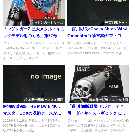
マジンガーシリーズ
宇宙戦艦ヤマト
「マジンガーZ 巨大メタル・ギミ
「宮川彬良×Osaka Shion Wind
ックモデルをつくる」第67号
Orchestra 宇宙戦艦ヤマトコン
サート」チケット9日より一般販
アシェット・コレクションズ・ジャパン株
ずっと前の記事でもアップしましたが、
式会社から2022年6月8日（水曜）に発売
2025年2月1日にて名古屋開催の「宮川彬
売開始
される「鉄の城 マジンガーZ 巨大メタ
良×Osaka Shion Wind Orchestra 宇宙...
ル・ギミックモデルをつ...
松本零士関連アニメ＆漫画
松本零士関連アニメ＆漫画
銀河鉄道999 THE MOVIE 4Kリ
「週刊 海賊戦艦 アルカディア
マスターBOXの収納ケースが大
号 ダイキャストギミックモデ
きい
ルをつくる」第85号
2022年5月11日に発売となる「銀河鉄道
アシェット・コレクションズ・ジャパン株
999 THE MOVIE 4KリマスターBOX(4K
式会社より2025年4月16日に発売される
ULTRA HD Blu-ray&...
「週刊 海賊戦艦 アルカディア号 ダイキ