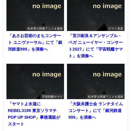
松本零士関連アニメ＆漫画
ヤマト音楽
「あさお芸術のまちコンサー
「宮川彬良＆アンサンブル・
ト ユニヴァーサル」にて「銀
ベガ ニューイヤー・コンサー
河鉄道999」を演奏へ
ト2027」にて「宇宙戦艦ヤマ
ト」を演奏へ
宇宙戦艦ヤマト
松本零士関連アニメ＆漫画
「ヤマトよ永遠に
「大阪弁護士会 ランチタイム
REBEL3199 東京ソラマチ
コンサート」にて「銀河鉄道
POP UP SHOP」事後通販が
999」を演奏へ
スタート