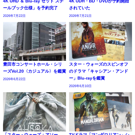
4K UHD ＆ Blu-ray セット スチ
4K UDH・BD・DVDが予約開始
ールブック仕様」を予約完了
されていた
2026年7月22日
2026年7月21日
豊田市コンサートホール・シリ
スター・ウォーズのスピンオフ
ーズVol.20〈カジュアル〉を鑑賞
のドラマ「キャシアン・アンド
ー」Blu-rayを鑑賞
2026年6月22日
2026年6月10日
「スター・ウォーズ：アソー
TVドラマ「マンダロリアン」シ