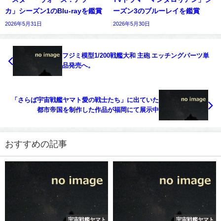
カ」シーズン1のBlu-rayを鑑賞
ーズン3のブルーレイを鑑賞
2026年5月31日
2026年5月30日
フジミ模型1/200戦艦大和 主砲 エッチングパーツ単
品発売へ。
「さらば宇宙戦艦ヤマト愛の戦士たち」に出ていた
都市帝国を制作した作品が福岡にて展示中
おすすめの記事
宇宙戦艦ヤマト
宇宙戦艦ヤマト