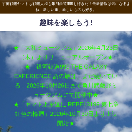
宇宙戦艦ヤマトも戦艦大和も銀河鉄道999も好きだ！最新情報は気になるよ
ね。新しい事、新しいものも好き。
趣味を楽しもう!
★「大和ミュージアム」2026年4月23日
（木）よりリニューアルオープン★
★「銀河鉄道999 THE GALAXY
EXPERIENCE あの旅は、まだ続いてい
る」2026年10月26日まで角川武蔵野ミ
ュージアムにて開催中★
★「ヤマトよ永遠に REBEL3199 第七章
虹色の輪廻」2026年10月30日より上映
開始★