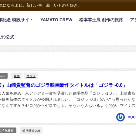
は気になるよね。新しい事、新しいものも好き。
年記念 特設サイト
YAMATO CREW
松本零士展 創作の旅路
ア
199公式
映画
ゴジラ
LLA
.0」山崎貴監督のゴジラ映画新作タイトルは「ゴジラ -0.0」
人気を納め、米アカデミー賞を受賞した劇場作品「ゴジラ -1.0」。山崎貴監
映画新作のタイトルが公開されました。「ゴジラ -0.0」皆がこう思ったかな
てなんですか？ゼロだからゼロでしょ。そういう人もいるようだが。マイナス
だまだ正式に日本が復活したとはならな...
AQU
銀河鉄道999
ニメ＆漫画