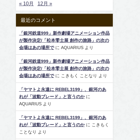
« 10月
12月 »
最近のコメント
「銀河鉄道999」新作劇場アニメーション作品
が製作決定/「松本零士展 創作の旅路」の次の
会場はあの場所で
に
AQUARIUS
より
「銀河鉄道999」新作劇場アニメーション作品
が製作決定/「松本零士展 創作の旅路」の次の
会場はあの場所で
に
こきもく ことなり
より
「ヤマトよ永遠に REBEL3199」、銀河のあ
れが「波動ブレード」と言うのか
に
AQUARIUS
より
「ヤマトよ永遠に REBEL3199」、銀河のあ
れが「波動ブレード」と言うのか
に
こきもく
ことなり
より