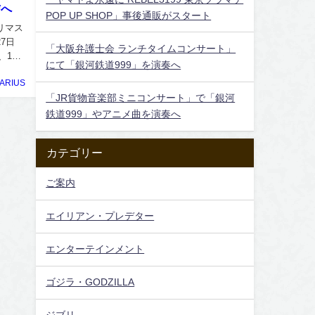
信へ
POP UP SHOP」事後通販がスタート
リマス
7日
「大阪弁護士会 ランチタイムコンサート」
、17
にて「銀河鉄道999」を演奏へ
ARIUS
「JR貨物音楽部ミニコンサート」で「銀河
鉄道999」やアニメ曲を演奏へ
カテゴリー
ご案内
エイリアン・プレデター
エンターテインメント
ゴジラ・GODZILLA