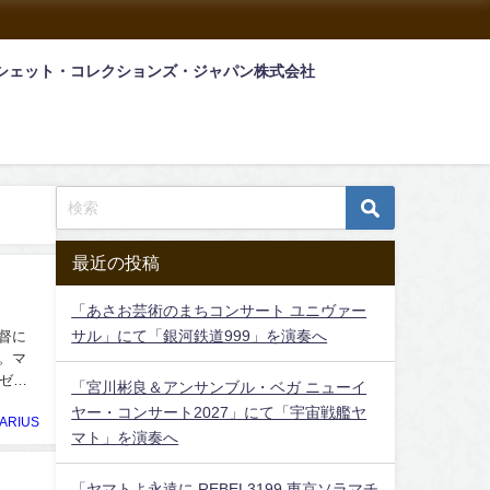
シェット・コレクションズ・ジャパン株式会社
最近の投稿
「あさお芸術のまちコンサート ユニヴァー
サル」にて「銀河鉄道999」を演奏へ
督に
。マ
ゼロ
「宮川彬良＆アンサンブル・ベガ ニューイ
ヤー・コンサート2027」にて「宇宙戦艦ヤ
ARIUS
マト」を演奏へ
「ヤマトよ永遠に REBEL3199 東京ソラマチ