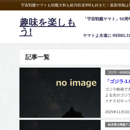
宇宙戦艦ヤマトも戦艦大和も銀河鉄道999も好きだ！最新情報
「宇宙戦艦ヤマト」50周
趣味を楽しも
う!
ヤマトよ永遠に REBEL3
記事一覧
ゴジラ・GODZI
「ゴジラ-1
ゴジラ映画で大
よる次のゴジラ
イナスゼロっ
と言うけど、ま
2025年11月3日
松本零士関連ア