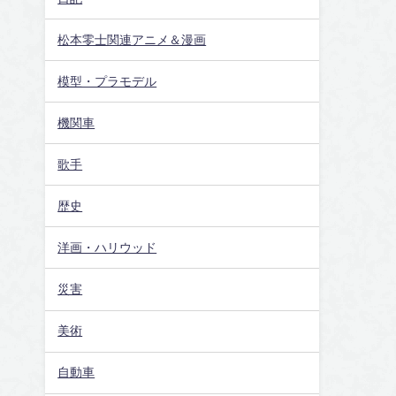
松本零士関連アニメ＆漫画
模型・プラモデル
機関車
歌手
歴史
洋画・ハリウッド
災害
美術
自動車