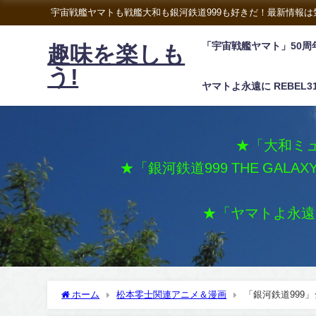
宇宙戦艦ヤマトも戦艦大和も銀河鉄道999も好きだ！最新情報
「宇宙戦艦ヤマト」50周
趣味を楽しも
う!
ヤマトよ永遠に REBEL3
★「大和ミュ
★「銀河鉄道999 THE GALA
★「ヤマトよ永遠に 
ホーム
松本零士関連アニメ＆漫画
「銀河鉄道999