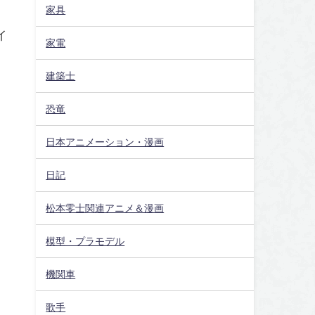
家具
イ
家電
建築士
恐竜
日本アニメーション・漫画
日記
松本零士関連アニメ＆漫画
模型・プラモデル
機関車
歌手