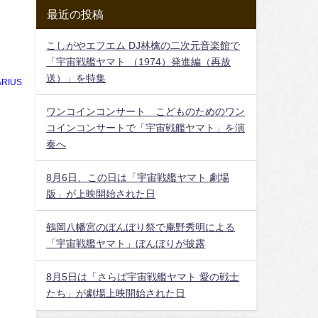
最近の投稿
こしがやエフエム DJ林檎の二次元音楽館で
「宇宙戦艦ヤマト （1974）発進編（再放
送）」を特集
RIUS
ワンコインコンサート こどものためのワン
コインコンサートで「宇宙戦艦ヤマト」を演
奏へ
8月6日、この日は「宇宙戦艦ヤマト 劇場
版」が上映開始された日
鶴岡八幡宮のぼんぼり祭で庵野秀明による
「宇宙戦艦ヤマト」ぼんぼりが披露
8月5日は「さらば宇宙戦艦ヤマト 愛の戦士
たち」が劇場上映開始された日