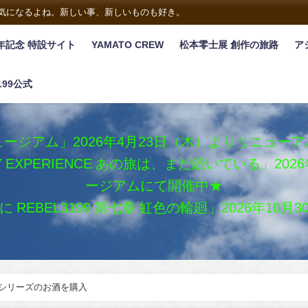
は気になるよね。新しい事、新しいものも好き。
年記念 特設サイト
YAMATO CREW
松本零士展 創作の旅路
ア
199公式
ージアム」2026年4月23日（木）よりリニュー
XY EXPERIENCE あの旅は、まだ続いている」2
ージアムにて開催中★
REBEL3199 第七章 虹色の輪廻」2026年10
」シリーズのお酒を購入