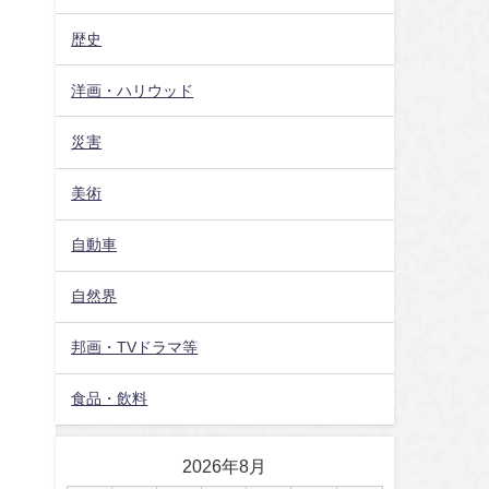
歴史
洋画・ハリウッド
災害
美術
自動車
自然界
邦画・TVドラマ等
食品・飲料
2026年8月