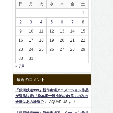
日
月
火
水
木
金
土
1
2
3
4
5
6
7
8
9
10
11
12
13
14
15
16
17
18
19
20
21
22
23
24
25
26
27
28
29
30
31
« 7月
最近のコメント
「銀河鉄道999」新作劇場アニメーション作品
が製作決定/「松本零士展 創作の旅路」の次の
会場はあの場所で
に
AQUARIUS
より
「銀河鉄道999」新作劇場アニメーション作品