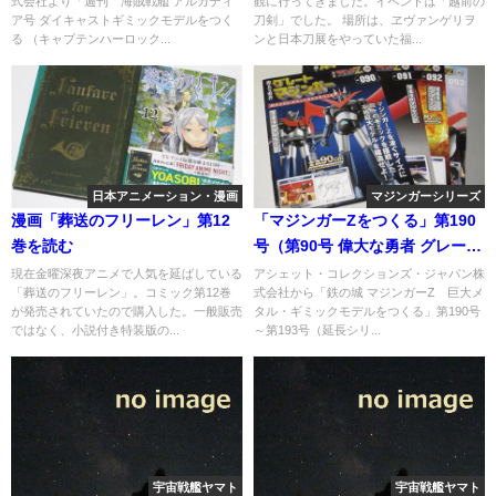
式会社より「週刊 海賊戦艦 アルカディ
観に行ってきました。イベントは「越前の
ア号 ダイキャストギミックモデルをつく
刀剣」でした。 場所は、ヱヴァンゲリヲ
る （キャプテンハーロック...
ンと日本刀展をやっていた福...
日本アニメーション・漫画
マジンガーシリーズ
漫画「葬送のフリーレン」第12
「マジンガーZをつくる」第190
巻を読む
号（第90号 偉大な勇者 グレート
マジンガー 編）
現在金曜深夜アニメで人気を延ばしている
アシェット・コレクションズ・ジャパン株
「葬送のフリーレン」。コミック第12巻
式会社から「鉄の城 マジンガーZ 巨大メ
が発売されていたので購入した。一般販売
タル・ギミックモデルをつくる」第190号
ではなく、小説付き特装版の...
～第193号（延長シリ...
宇宙戦艦ヤマト
宇宙戦艦ヤマト