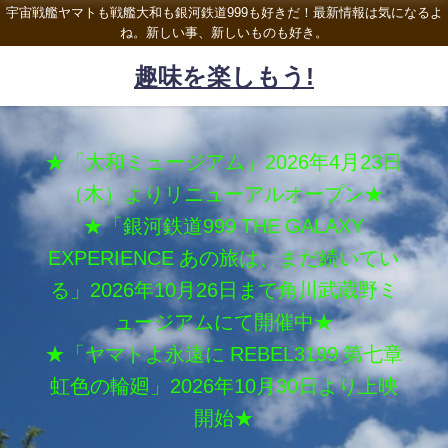
宇宙戦艦ヤマトも戦艦大和も銀河鉄道999も好きだ！最新情報は気になるよ
ね。新しい事、新しいものも好き。
趣味を楽しもう!
★「大和ミュージアム」2026年4月23日
（木）よりリニューアルオープン★
★「銀河鉄道999 THE GALAXY
EXPERIENCE あの旅は、まだ続いてい
る」2026年10月26日まで角川武蔵野ミ
ュージアムにて開催中★
★「ヤマトよ永遠に REBEL3199 第七章
虹色の輪廻」2026年10月30日より上映
開始★