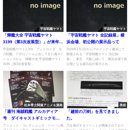
宇宙戦艦ヤマト
宇宙戦艦ヤマト
「輝艦大全 宇宙戦艦ヤマト
「宇宙戦艦ヤマト 全記録展」横
3199（第3次改装型）」が来年4
浜会場、初公開の展示品って
月より発売へ
宇宙戦艦ヤマト2,202、アンドロメダ、主
2026年1月2日からマルイシティ横浜にて
力戦艦、アポロノームと出してきた魂ネイ
開催される「宇宙戦艦ヤマト 全記録
ションズから「輝艦大全 宇宙戦艦ヤマト
展」。東京、大阪に続いて、横浜会場で初
3199（第3次改装型...
公開となる展示品が展示され...
松本零士関連アニメ＆漫画
美術
「週刊 海賊戦艦 アルカディア
「越前の刀剣」を見てきまし
号 ダイキャストギミックモデ
た。
ルをつくる」第58号
アシェット・コレクションズ・ジャパン株
刀を展示するイベントが開催されており、