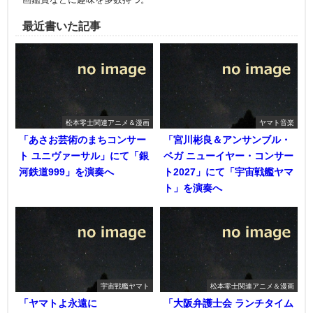
最近書いた記事
松本零士関連アニメ＆漫画
ヤマト音楽
「あさお芸術のまちコンサー
「宮川彬良＆アンサンブル・
ト ユニヴァーサル」にて「銀
ベガ ニューイヤー・コンサー
河鉄道999」を演奏へ
ト2027」にて「宇宙戦艦ヤマ
ト」を演奏へ
宇宙戦艦ヤマト
松本零士関連アニメ＆漫画
「ヤマトよ永遠に
「大阪弁護士会 ランチタイム