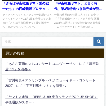
「さらば宇宙戦艦ヤマト愛の戦
「宇宙戦艦ヤマト」と言う時
士たち」の西崎義展プロデュー
代、第3弾特典つき前売券が発売
サーからの思い出の話、「宇宙
へ
そろそろやってくるファミリー劇場のスペ
一部の映画館が休業に入っている中で、
シャルイベントが11月9日お台場にて史上
『「宇宙戦艦ヤマト」と言う時代 西暦
戦艦ヤマト2205新たなる旅立
初の「さらば宇宙戦艦ヤマト愛の戦士た
2202年の選択』の第3弾特典つき前売券
ち」に携わるスタッフに言いた
ち」4Kデジタルリマスター...
（ムビチケカード）が発売決定...
い事。
最近の投稿
「あさお芸術のまちコンサート ユニヴァーサル」にて「銀河鉄
道999」を演奏へ
「宮川彬良＆アンサンブル・ベガ ニューイヤー・コンサート
2027」にて「宇宙戦艦ヤマト」を演奏へ
「ヤマトよ永遠に REBEL3199 東京ソラマチPOP UP SHOP」
事後通販がスタート