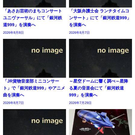
「あさお芸術のまちコンサート
「大阪弁護士会 ランチタイムコ
ユニヴァーサル」にて「銀河鉄
ンサート」にて「銀河鉄道999」
道999」を演奏へ
を演奏へ
2026年8月8日
2026年8月7日
「JR貨物音楽部ミニコンサー
～星空ドームに響く調べ～星降
ト」で「銀河鉄道999」やアニメ
る夏の音楽会にて「銀河鉄道
曲を演奏へ
999」を演奏へ
2026年8月7日
2026年7月29日