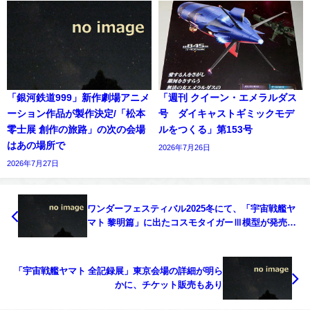
「銀河鉄道999」新作劇場アニメ
「週刊 クイーン・エメラルダス
ーション作品が製作決定/「松本
号 ダイキャストギミックモデ
零士展 創作の旅路」の次の会場
ルをつくる」第153号
はあの場所で
2026年7月26日
2026年7月27日
ワンダーフェスティバル2025冬にて、「宇宙戦艦ヤ
マト 黎明篇」に出たコスモタイガーⅢ模型が発売予
定へ
「宇宙戦艦ヤマト 全記録展」東京会場の詳細が明ら
かに、チケット販売もあり