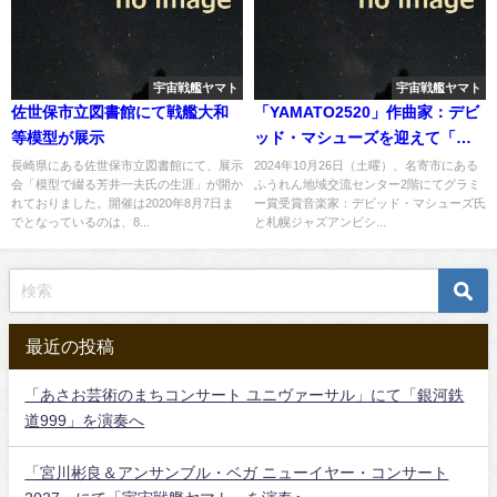
宇宙戦艦ヤマト
宇宙戦艦ヤマト
佐世保市立図書館にて戦艦大和
「YAMATO2520」作曲家：デビ
等模型が展示
ッド・マシューズを迎えて「札
幌ジャズアンビシャス風連公
長崎県にある佐世保市立図書館にて、展示
2024年10月26日（土曜）、名寄市にある
会「模型で綴る芳井一夫氏の生涯」が開か
ふうれん地域交流センター2階にてグラミ
演」開催
れておりました。開催は2020年8月7日ま
ー賞受賞音楽家：デビッド・マシューズ氏
でとなっているのは、8...
と札幌ジャズアンビシ...
最近の投稿
「あさお芸術のまちコンサート ユニヴァーサル」にて「銀河鉄
道999」を演奏へ
「宮川彬良＆アンサンブル・ベガ ニューイヤー・コンサート