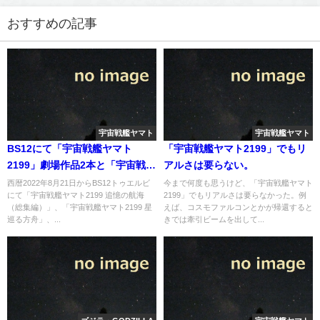
おすすめの記事
宇宙戦艦ヤマト
宇宙戦艦ヤマト
BS12にて「宇宙戦艦ヤマト
「宇宙戦艦ヤマト2199」でもリ
2199」劇場作品2本と「宇宙戦艦
アルさは要らない。
ヤマトという時代」1本が連続放
西暦2022年8月21日からBS12トゥエルビ
今まで何度も思うけど、「宇宙戦艦ヤマト
にて「宇宙戦艦ヤマト2199 追憶の航海
2199」でもリアルさは要らなかった。例
送
（総集編）」、「宇宙戦艦ヤマト2199 星
えば、コスモファルコンとかが帰還すると
巡る方舟」、...
きでは牽引ビームを出して...