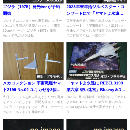
ゴジラ・GODZILLA
宇宙戦艦ヤマト
ゴジラ（1975）発光Ver.が予約
2023年末年始ジルベスター・コ
開始
ンサートにて「ヤマトよ永遠
に」より「新銀河誕生」を演奏
プレミアムバンダイから東宝30cmシリー
毎年年末年始に開催されるジルベスター・
ズのゴジラ商品が発売されます。「東宝
コンサート。「宇宙戦艦ヤマト2199」の
へ
30cmシリーズ ゴジラ（1975）発光
作曲などで知られる指揮者である宮川彬良
Ver.」初代ゴジラは私...
でご存知ですね。一部のプ...
模型・プラモデル
模型・プラモデル
メカコレクション 宇宙戦艦ヤマ
「ヤマトよ永遠に REBEL3199
ト2199 No.02 ユキカゼを3個組
第六章 碧い迷宮」Blu-ray＆DVD
む！
が予約開始、第五章一般Blu-ray
先日プラモデルを組み終えましたので写真
2026年6月26日劇場上映開始する「ヤマト
をアップいたします。説明も添えて。前も
よ永遠に REBEL3199 第六章 碧い迷宮」
特典メカコレクション「コスモ
って言っておきますけど、私はモデラーじ
のBlu-ray＆DVDが予約開始されました。
タイガーⅡ クリアホワイト
ゃなくてあくまでも趣味の範...
加...
Ver.」