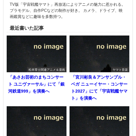
TV版「宇宙戦艦ヤマト」再放送によりアニメの魅力に惹かれる。
プラモデル、自作PCなどの制作が好き。 カメラ、ドライブ、映
画鑑賞などに趣味を多数持つ。
最近書いた記事
松本零士関連アニメ＆漫画
ヤマト音楽
「あさお芸術のまちコンサー
「宮川彬良＆アンサンブル・
ト ユニヴァーサル」にて「銀
ベガ ニューイヤー・コンサー
河鉄道999」を演奏へ
ト2027」にて「宇宙戦艦ヤマ
ト」を演奏へ