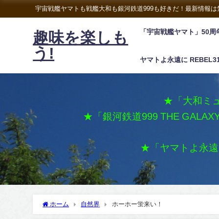
宇宙戦艦ヤマトも戦艦大和も銀河鉄道999も好きだ！最新情報
「宇宙戦艦ヤマト」50周
趣味を楽しも
う!
ヤマトよ永遠に REBEL3
★「大和ミュ
★「銀河鉄道999 THE GALA
★「ヤマトよ永遠に 
ホーム
自然界
ホーホー蛍来い！