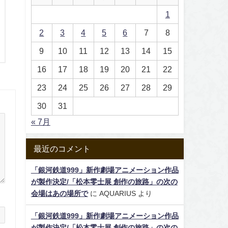
1
2
3
4
5
6
7
8
9
10
11
12
13
14
15
16
17
18
19
20
21
22
23
24
25
26
27
28
29
30
31
« 7月
最近のコメント
「銀河鉄道999」新作劇場アニメーション作品
が製作決定/「松本零士展 創作の旅路」の次の
会場はあの場所で
に
AQUARIUS
より
「銀河鉄道999」新作劇場アニメーション作品
が製作決定/「松本零士展 創作の旅路」の次の