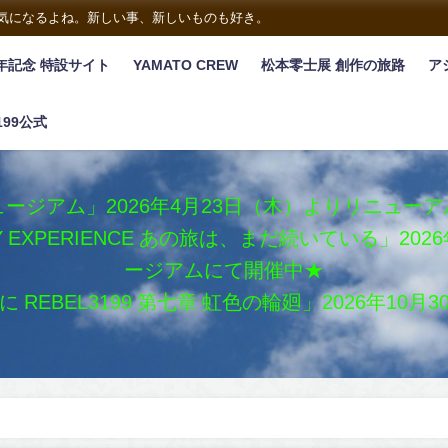
は気になるよね。新しい事、新しいものも好き。
年記念 特設サイト
YAMATO CREW
松本零士展 創作の旅路
ア
199公式
ージアム」2026年4月23日（木）よりリニュー
XY EXPERIENCE あの旅は、まだ続いている」2
ージアムにて開催中★
REBEL3199 第七章 虹色の輪廻」2026年10