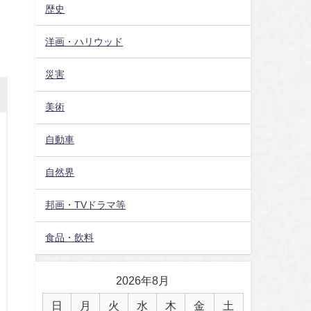
歴史
洋画・ハリウッド
災害
美術
自動車
自然界
邦画・TVドラマ等
食品・飲料
2026年8月
日
月
火
水
木
金
土