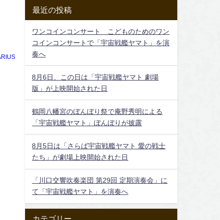
最近の投稿
ワンコインコンサート こどものためのワン
コインコンサートで「宇宙戦艦ヤマト」を演
奏へ
RIUS
8月6日、この日は「宇宙戦艦ヤマト 劇場
版」が上映開始された日
鶴岡八幡宮のぼんぼり祭で庵野秀明による
「宇宙戦艦ヤマト」ぼんぼりが披露
8月5日は「さらば宇宙戦艦ヤマト 愛の戦士
たち」が劇場上映開始された日
「川口交響吹奏楽団 第29回 定期演奏会」に
て「宇宙戦艦ヤマト」を演奏へ
カテゴリー