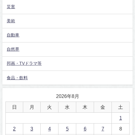
災害
美術
自動車
自然界
邦画・TVドラマ等
食品・飲料
2026年8月
日
月
火
水
木
金
土
1
2
3
4
5
6
7
8