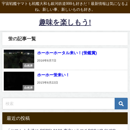
宇宙戦艦ヤマトも戦艦大和も銀河鉄道999も好きだ！最新情報は気になるよ
ね。新しい事、新しいものも好き。
趣味を楽しもう!
蛍の記事一覧
ホーホーホータル来い！(蛍鑑賞)
2016年6月7日
自然界
ホーホー蛍来い！
2015年6月22日
自然界
最近の投稿