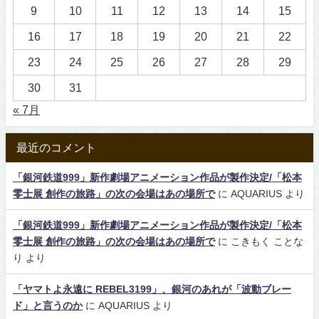
9
10
11
12
13
14
15
16
17
18
19
20
21
22
23
24
25
26
27
28
29
30
31
« 7月
最近のコメント
「銀河鉄道999」新作劇場アニメーション作品が製作決定/「松本
零士展 創作の旅路」の次の会場はあの場所で
に
AQUARIUS
より
「銀河鉄道999」新作劇場アニメーション作品が製作決定/「松本
零士展 創作の旅路」の次の会場はあの場所で
に
こきもく ことな
り
より
「ヤマトよ永遠に REBEL3199」、銀河のあれが「波動ブレー
ド」と言うのか
に
AQUARIUS
より