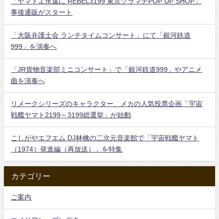
「ヤマトよ永遠に REBEL3199 東京ソラマチPOP UP SHOP」
事後通販がスタート
「大阪弁護士会 ランチタイムコンサート」にて「銀河鉄道
999」を演奏へ
「JR貨物音楽部ミニコンサート」で「銀河鉄道999」やアニメ
曲を演奏へ
リメークシリーズのキャラクター、メカの人気投票企画「宇宙
戦艦ヤマト2199～3199総選挙」が始動
こしがやエフエム DJ林檎の二次元音楽館で「宇宙戦艦ヤマト
（1974）発進編（再放送）」を特集
カテゴリー
ご案内