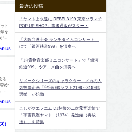
最近の投稿
「ヤマトよ永遠に REBEL3199 東京ソラマチ
POP UP SHOP」事後通販がスタート
ボット
掃除を
がロ
「大阪弁護士会 ランチタイムコンサート」
にて「銀河鉄道999」を演奏へ
ARIUS
「JR貨物音楽部ミニコンサート」で「銀河
鉄道999」やアニメ曲を演奏へ
ある
リメークシリーズのキャラクター、メカの人
1話か
気投票企画「宇宙戦艦ヤマト2199～3199総
る。メ
選挙」が始動
ARIUS
こしがやエフエム DJ林檎の二次元音楽館で
「宇宙戦艦ヤマト （1974）発進編（再放
送）」を特集
ンズ）