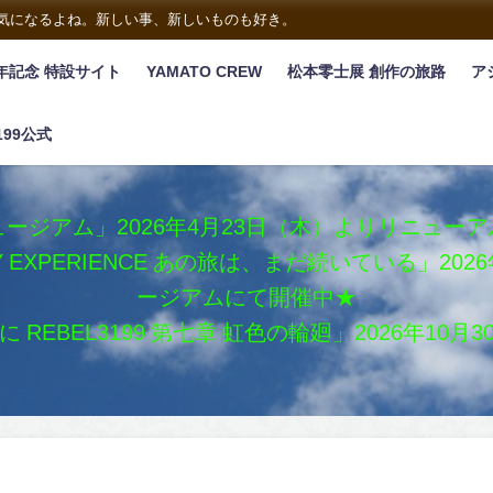
は気になるよね。新しい事、新しいものも好き。
年記念 特設サイト
YAMATO CREW
松本零士展 創作の旅路
ア
199公式
ージアム」2026年4月23日（木）よりリニュー
XY EXPERIENCE あの旅は、まだ続いている」2
ージアムにて開催中★
REBEL3199 第七章 虹色の輪廻」2026年10