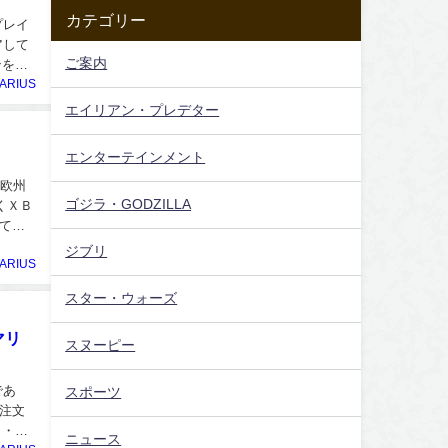
カテゴリー
プレイ
アして
ご案内
ンを進
ARIUS
エイリアン・プレデター
エンターテインメント
（欧州
ゴジラ・GODZILLA
くＸＢ
ってい
ジブリ
ARIUS
スター・ウォーズ
マリ
スヌーピー
であ
スポーツ
に注文
カ・ア
ニュース