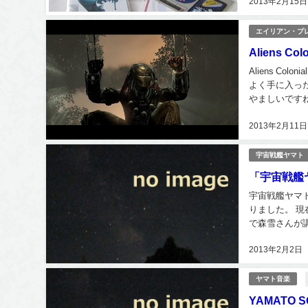
2013年2月15日
マゾンで購入す
エイリアン・プ
Aliens Col
Aliens C
よく手に入っ
やましいですね
近くあったのに
2013年2月11日
宇宙戦艦ヤマト
「宇宙戦艦
宇宙戦艦ヤマ
りました。 
で森雪さんが
ので、ここへど
2013年2月2日
ヤマト音楽
YAMATO