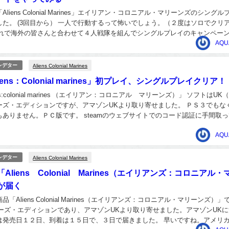
liens Colonial Marines」エイリアン・コロニアル・マリーンズのシングル
た。 (3回目から） 一人で行動するって怖いでしょう。（２度はソロでクリ
それで海外の皆さんと合わせて４人戦隊を組んでシングルプレイのキャンペー
でした。皆で行...
AQU
Aliens Colonial Marines
レデター
ens：Colonial marines」初プレイ、シングルプレイクリア！
ns:colonial marines （エイリアン：コロニアル マリーンズ）」 ソフトはUK
ーズ・エディションですが、アマゾンUKより取り寄せました。 ＰＳ３でもな
ありません。ＰＣ版です。 steamのウェブサイトでのコード認証に手間取
アドバイ...
AQU
Aliens Colonial Marines
レデター
Aliens Colonial Marines（エイリアンズ：コロニアル・
が届く
「Aliens Colonial Marines（エイリアンズ：コロニアル・マリーンズ）」
ターズ・エディションであり、アマゾンUKより取り寄せました。アマゾンUK
は発売日１２日、到着は１５日で、３日で届きました。 早いですね。アメリ