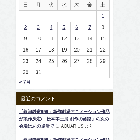
日
月
火
水
木
金
土
1
2
3
4
5
6
7
8
9
10
11
12
13
14
15
16
17
18
19
20
21
22
23
24
25
26
27
28
29
30
31
« 7月
最近のコメント
「銀河鉄道999」新作劇場アニメーション作品
が製作決定/「松本零士展 創作の旅路」の次の
会場はあの場所で
に
AQUARIUS
より
「銀河鉄道999」新作劇場アニメーション作品