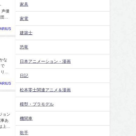
家具
－
、声優
楽団大
家電
ARIUS
建築士
恐竜
かな
日本アニメーション・漫画
」で
まりプ
日記
ARIUS
松本零士関連アニメ＆漫画
模型・プラモデル
ジョン
機関車
記事あ
は上甲
歌手