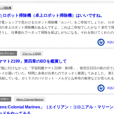
ット掃除機
たロボット掃除機（卓上ロボット掃除機）はいいですね。
家電ショップで見かけるロボット掃除機「ルンバ」をご存知でしょうか。 ロ
型の卓上ロボット掃除機があるんですよ。これはご存知でしたかな？ 多忙で
使うし、仕事疲れでヘタって掃除を延ばしがちになる。それを助けてくれたの
った。 ボダン一つで起動させてあとはお出かけ...
AQU
ブルーレイ/DVD
/コレクション
ヤマト2199」第四章のBDを鑑賞して
観に行けなかった「宇宙戦艦ヤマト2199・第4章」、発売日22日の前の日で
ーレイが届いていた。時間に余裕が出来たのでさっそく鑑賞してみました。 第1
で収録している。ガミラスのパイロット・メルダと山本玲の衝突などが見られ
良い待遇に感謝しているが帰る戦艦が...
AQU
Aliens Colonial Marines
レデター
ens:Colonial Marines」（エイリアン：コロニアル・マリー
モードをやってみる