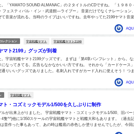
。「YAMATO SOUND ALMANAC」の２タイトルのCDですね。 「１９８０
ト・フェスティバル・イン・武道館―ライブー」 音楽だけでなくナレーション
ぜて音楽が流れる。当時のライブはいいですね。去年やってた2199ヤマト音
いいが、こっちの方がコスト...
AQU
宇宙戦艦ヤマト
宇宙戦艦ヤマト2199
/コレクション
ヤマト2199」グッズが到着
。宇宙戦艦ヤマト2199グッズです。 まずは「第4章パンフレット」から。な
りになってきてる。広告もなかなかいい方ですね。 それから「カードケース
想通りいいグッズでありました。名刺入れですがカード入れに使えそう！ つ
カードも収納出来る。高級な感じの白い合成...
AQU
宇宙戦艦ヤマト
ル
マト・コズミックモデル1/500を久しぶりに制作
ルが出来上がりました。 宇宙戦艦ヤマト・コズミックモデル1/500、旧バー
4隻^^)他に1/350スケールの宇宙戦艦ヤマトと戦艦大和もあります。（過去
500は昔作った事もあって、あの時は艦底の赤色しか塗りませんでしたが、今回
塗りました。色の塗り分...