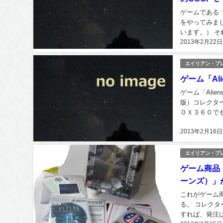
ゲームである「A
をやってみまし
います。） 
2013年2月22日
む楽しさは格別
エイリアン・プ
ゲーム「Ali
ゲーム「Alie
版）コレクタ
ＯＸ３６０でも
ました。有志の
2013年2月16日
エイリアン・プ
ゲーム商品「
ーンズ）」
これがゲーム商品
る。 コレク
すれば、発注