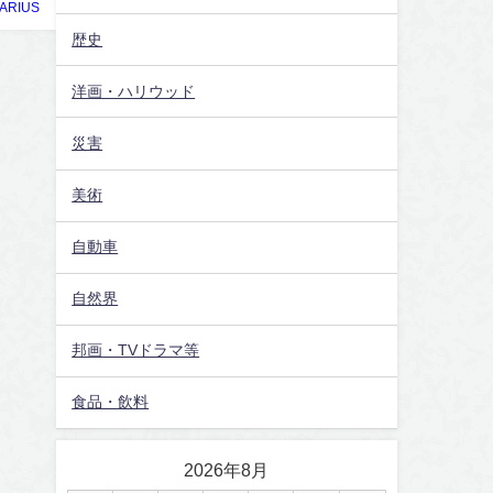
ARIUS
歴史
洋画・ハリウッド
災害
美術
自動車
自然界
邦画・TVドラマ等
食品・飲料
2026年8月