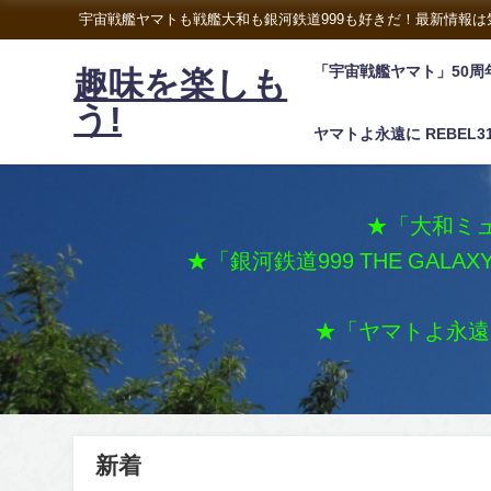
宇宙戦艦ヤマトも戦艦大和も銀河鉄道999も好きだ！最新情報
「宇宙戦艦ヤマト」50周
趣味を楽しも
う!
ヤマトよ永遠に REBEL3
★「大和ミュ
★「銀河鉄道999 THE GALA
★「ヤマトよ永遠に 
新着