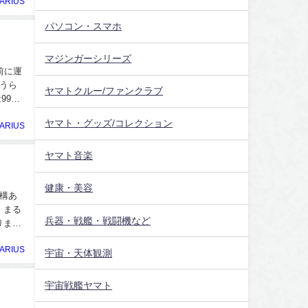
ARIUS
パソコン・スマホ
マジンガーシリーズ
売前に運
うら
ヤマトクルー/ファンクラブ
99弾
ヤマト・グッズ/コレクション
ARIUS
ヤマト音楽
健康・美容
構あ
。まる
兵器・戦艦・戦闘機など
ります
ARIUS
宇宙・天体観測
宇宙戦艦ヤマト