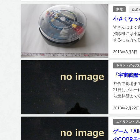
ロボ
家電
小さくなっ
皆さんはよく
掃除機には小
するにも力を
ボット掃除機だ
2013年3月3日
ヤマト・グッズ
「宇宙戦艦
都合で劇場まで
21日にブル
ら第14話ま
ルダはヤマトの
2013年2月22日
エイリアン・プ
ゲーム「Ali
のCOOP