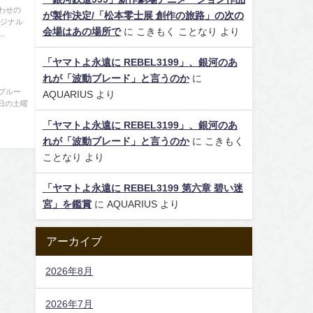
わせの
が製作決定/「松本零士展 創作の旅路」の次の
リジナル
会場はあの場所で
に
こきもく ことなり
より
.
「ヤマトよ永遠に REBEL3199」、銀河のあ
れが「波動ブレード」と言うのか
に
ブルー
AQUARIUS
より
1日の土曜
「ヤマトよ永遠に REBEL3199」、銀河のあ
れが「波動ブレード」と言うのか
に
こきもく
ことなり
より
「ヤマトよ永遠に REBEL3199 第六章 碧い迷
宮」を鑑賞
に
AQUARIUS
より
アーカイブ
2026年8月
2026年7月