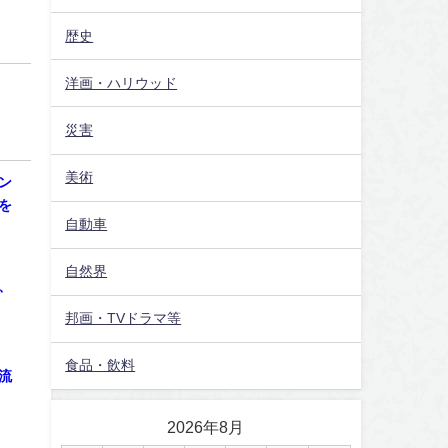
歴史
洋画・ハリウッド
災害
美術
ン
を
自動車
自然界
、
邦画・TVドラマ等
食品・飲料
流
2026年8月