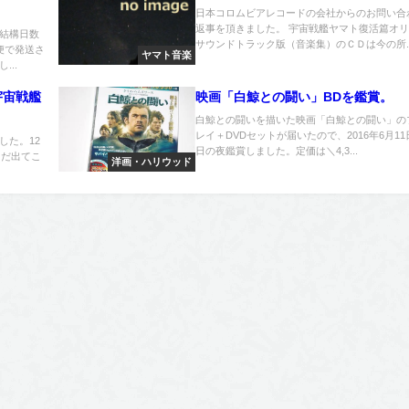
日本コロムビアレコードの会社からのお問い合
返事を頂きました。 宇宙戦艦ヤマト復活篇オ
結構日数
サウンドトラック版（音楽集）のＣＤは今の所..
便で発送さ
ヤマト音楽
..
宇宙戦艦
映画「白鯨との闘い」BDを鑑賞。
白鯨との闘いを描いた映画「白鯨との闘い」の
レイ＋DVDセットが届いたので、2016年6月1
した。12
日の夜鑑賞しました。定価は＼4,3...
まだ出てこ
洋画・ハリウッド