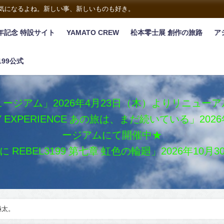
は気になるよね。新しい事、新しいものも好き。
年記念 特設サイト
YAMATO CREW
松本零士展 創作の旅路
ア
199公式
ージアム」2026年4月23日（木）よりリニュー
XY EXPERIENCE あの旅は、まだ続いている」2
ージアムにて開催中★
REBEL3199 第七章 虹色の輪廻」2026年10
極太。