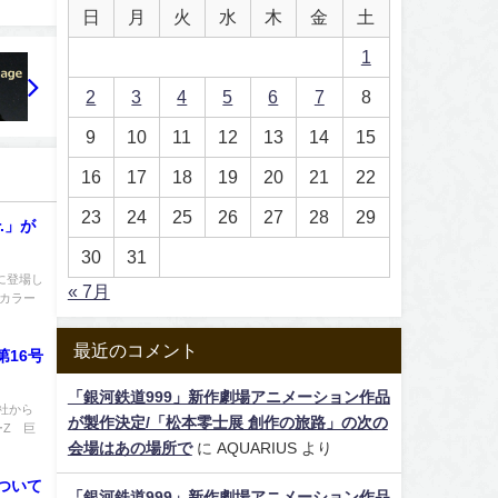
日
月
火
水
木
金
土
1
2
3
4
5
6
7
8
9
10
11
12
13
14
15
16
17
18
19
20
21
22
23
24
25
26
27
28
29
r.」が
30
31
に登場し
« 7月
闘カラー
最近のコメント
第16号
「銀河鉄道999」新作劇場アニメーション作品
社から
が製作決定/「松本零士展 創作の旅路」の次の
ーZ 巨
会場はあの場所で
に
AQUARIUS
より
ついて
「銀河鉄道999」新作劇場アニメーション作品