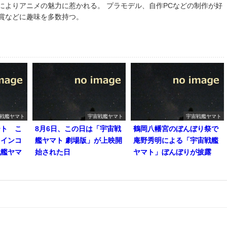
によりアニメの魅力に惹かれる。 プラモデル、自作PCなどの制作が好
鑑賞などに趣味を多数持つ。
戦艦ヤマト
宇宙戦艦ヤマト
宇宙戦艦ヤマト
ート こ
8月6日、この日は「宇宙戦
鶴岡八幡宮のぼんぼり祭で
コインコ
艦ヤマト 劇場版」が上映開
庵野秀明による「宇宙戦艦
戦艦ヤマ
始された日
ヤマト」ぼんぼりが披露