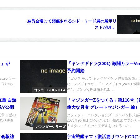
奈良会場にて開催されるシド・ミード展の展示リ
。
ストがUP。
ト」が
「キングギドラ(2001) 激闘カラーVe
予約開始
マコンサー
『ゴジラ モスラ キングギドラ 大怪獣総攻撃』
「銀河鉄
たキングギドラが、「キングギドラ(2001) 激
Ver.」となって再登場されま...
ゴジラ・GODZILLA
五章 白熱
「マジンガーZをつくる」第116号（
部が公開
偉大な勇者 グレートマジンガー 編）
五章 白熱の
アシェット・コレクションズ・ジャパン株式会
見せ映像
2023年9月6日に発売される「鉄の城 マジンガ
大メタル・ギミックモデルをつくる」の...
マジンガーシリーズ
け会報誌
宇宙戦艦ヤマト復活篇サウンドCDに