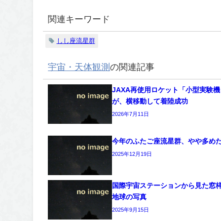
関連キーワード
しし座流星群
宇宙・天体観測
の関連記事
JAXA再使用ロケット「小型実験機 
が、横移動して着陸成功
2026年7月11日
今年のふたご座流星群、やや多め
2025年12月19日
国際宇宙ステーションから見た窓
地球の写真
2025年9月15日