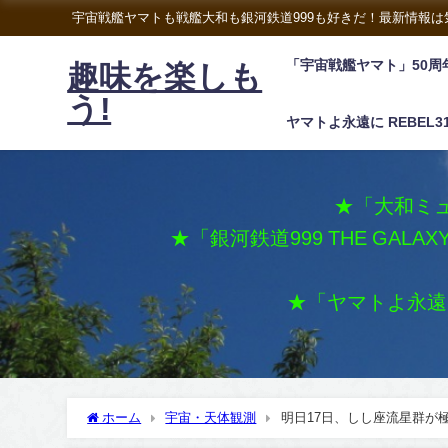
宇宙戦艦ヤマトも戦艦大和も銀河鉄道999も好きだ！最新情報
「宇宙戦艦ヤマト」50周
趣味を楽しも
う!
ヤマトよ永遠に REBEL3
★「大和ミュ
★「銀河鉄道999 THE GALA
★「ヤマトよ永遠に 
ホーム
宇宙・天体観測
明日17日、しし座流星群が