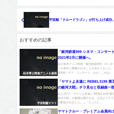
宇宙船「クルードラゴン」が打ち上げ成功
おすすめの記事
「銀河鉄道999 シネマ・コンサー
2021年2月に開催へ。
あの名作アニメ映画「銀河鉄道999」のシネ
トが来年に開催されることが決まりました。
道999シネマ・コンサート」おお！これは...
松本零士関連アニメ＆漫画
「ヤマトよ永遠に REBEL3199 第
の銀河大戦」チラ見せと収録曲一
あと2日で「ヤマトよ永遠に REBEL3199 第
銀河大戦」が劇場公開される。公式よりチラ
が配信されました。→「たった1...
宇宙戦艦ヤマト
ヤマトクルー・プレミアム会員向