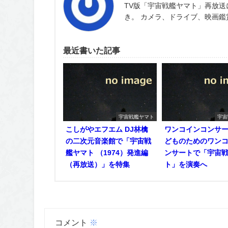
TV版「宇宙戦艦ヤマト」再放送
き。 カメラ、ドライブ、映画
最近書いた記事
宇宙戦艦ヤマト
宇宙
こしがやエフエム DJ林檎
ワンコインコンサ
の二次元音楽館で「宇宙戦
どものためのワン
艦ヤマト （1974）発進編
ンサートで「宇宙
（再放送）」を特集
ト」を演奏へ
コメント
※