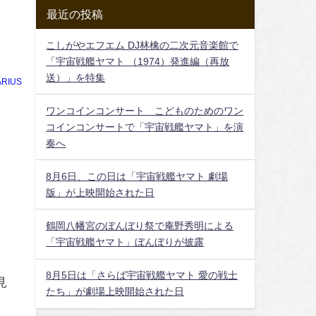
最近の投稿
こしがやエフエム DJ林檎の二次元音楽館で
「宇宙戦艦ヤマト （1974）発進編（再放
送）」を特集
RIUS
ワンコインコンサート こどものためのワン
コインコンサートで「宇宙戦艦ヤマト」を演
奏へ
8月6日、この日は「宇宙戦艦ヤマト 劇場
版」が上映開始された日
鶴岡八幡宮のぼんぼり祭で庵野秀明による
「宇宙戦艦ヤマト」ぼんぼりが披露
8月5日は「さらば宇宙戦艦ヤマト 愛の戦士
見
たち」が劇場上映開始された日