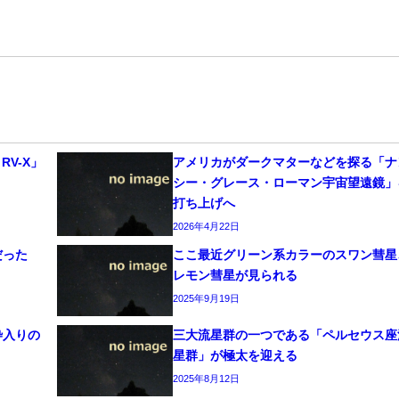
RV-X」
アメリカがダークマターなどを探る「ナ
シー・グレース・ローマン宇宙望遠鏡」
打ち上げへ
2026年4月22日
だった
ここ最近グリーン系カラーのスワン彗星
レモン彗星が見られる
2025年9月19日
枠入りの
三大流星群の一つである「ペルセウス座
星群」が極太を迎える
2025年8月12日