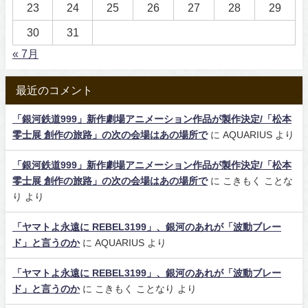
23
24
25
26
27
28
29
30
31
« 7月
最近のコメント
「銀河鉄道999」新作劇場アニメーション作品が製作決定/「松本
零士展 創作の旅路」の次の会場はあの場所で
に
AQUARIUS
より
「銀河鉄道999」新作劇場アニメーション作品が製作決定/「松本
零士展 創作の旅路」の次の会場はあの場所で
に
こきもく ことな
り
より
「ヤマトよ永遠に REBEL3199」、銀河のあれが「波動ブレー
ド」と言うのか
に
AQUARIUS
より
「ヤマトよ永遠に REBEL3199」、銀河のあれが「波動ブレー
ド」と言うのか
に
こきもく ことなり
より