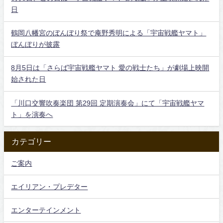
日
鶴岡八幡宮のぼんぼり祭で庵野秀明による「宇宙戦艦ヤマト」
ぼんぼりが披露
8月5日は「さらば宇宙戦艦ヤマト 愛の戦士たち」が劇場上映開
始された日
「川口交響吹奏楽団 第29回 定期演奏会」にて「宇宙戦艦ヤマ
ト」を演奏へ
カテゴリー
ご案内
エイリアン・プレデター
エンターテインメント