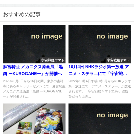
おすすめの記事
宇宙戦艦ヤマト
宇宙戦艦ヤマト
麻宮騎亜 メカニクス原画展「黒
10月4日 NHKラジオ第一放送 ア
鋼 ーKUROGANEー」が開催へ
ニメ・ステラ―にて「宇宙戦艦
ヤマト2199」総監督：出渕裕氏
2025年3月8日から16日の間、東京の吉祥
2022年10月4日午後8時5分からNHKラジオ
寺にあるギャラリーゼノンにて、麻宮騎亜
第一放送にて「アニメ・ステラ―」が放送
出演
メカニクス原画展「黒鋼 ーKUROGANE
されます。「宇宙戦艦ヤマト2199」総監
ー」が開催され...
督だった出渕...