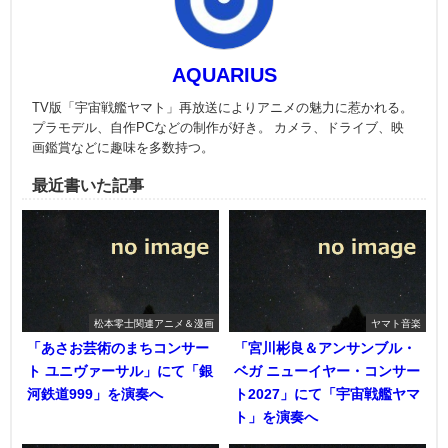
AQUARIUS
TV版「宇宙戦艦ヤマト」再放送によりアニメの魅力に惹かれる。
プラモデル、自作PCなどの制作が好き。 カメラ、ドライブ、映
画鑑賞などに趣味を多数持つ。
最近書いた記事
松本零士関連アニメ＆漫画
ヤマト音楽
「あさお芸術のまちコンサー
「宮川彬良＆アンサンブル・
ト ユニヴァーサル」にて「銀
ベガ ニューイヤー・コンサー
河鉄道999」を演奏へ
ト2027」にて「宇宙戦艦ヤマ
ト」を演奏へ