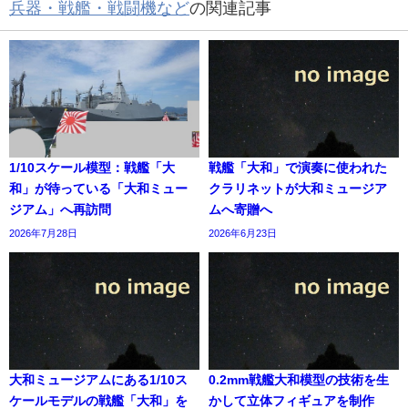
兵器・戦艦・戦闘機など
の関連記事
1/10スケール模型：戦艦「大
戦艦「大和」で演奏に使われた
和」が待っている「大和ミュー
クラリネットが大和ミュージア
ジアム」へ再訪問
ムへ寄贈へ
2026年7月28日
2026年6月23日
大和ミュージアムにある1/10ス
0.2mm戦艦大和模型の技術を生
ケールモデルの戦艦「大和」を
かして立体フィギュアを制作