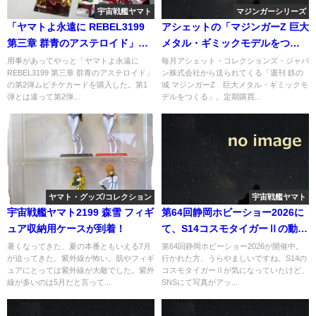
宇宙戦艦ヤマト
マジンガーシリーズ
「ヤマトよ永遠に REBEL3199
アシェットの「マジンガーZ 巨大
第三章 群青のアステロイド」の
メタル・ギミックモデルをつく
第2弾ムビチケカードを購入
る」の定期購買組の発送が遅い
用事があってやっと「ヤマトよ永遠に
毎月アシェット・コレクションズ・ジャパ
REBEL3199 第三章 群青のアステロイド」
ン株式会社から送られてくる「週刊 鉄の
の第2弾ムビチケカードを購入した。第1
城 マジンガーZ 巨大メタル・ギミックモ
弾とは違って第2弾...
デルをつくる」。定期購買...
ヤマト・グッズ/コレクション
宇宙戦艦ヤマト
宇宙戦艦ヤマト2199 森雪 フィギ
第64回静岡ホビーショー2026に
ュア収納用ケースが到着！
て、S14コスモタイガーⅡの動画
がアップされていた
暑くなってきた、夏の本番ともいえる7月
第64回静岡ホビーショー2026が開催中。
が迫ってきた。紫外線が怖い。肌やフィギ
行かれた方、うらやましいですね。S14の
ュアにとっては紫外線が大敵でした。紫外
コスモタイガーⅡが気になっていたけど、
線が多いのは5月だと言って...
SNSにて写真がアッ...