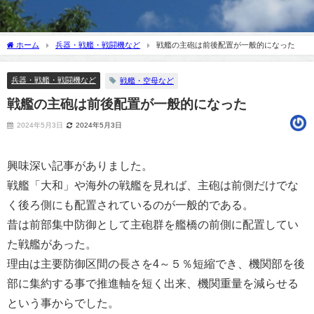
ホーム
兵器・戦艦・戦闘機など
戦艦の主砲は前後配置が一般的になった
兵器・戦艦・戦闘機など
戦艦・空母など
戦艦の主砲は前後配置が一般的になった
2024年5月3日
2024年5月3日
興味深い記事がありました。
戦艦「大和」や海外の戦艦を見れば、主砲は前側だけでな
く後ろ側にも配置されているのが一般的である。
昔は前部集中防御として主砲群を艦橋の前側に配置してい
た戦艦があった。
理由は主要防御区間の長さを4～５％短縮でき、機関部を後
部に集約する事で推進軸を短く出来、機関重量を減らせる
という事からでした。