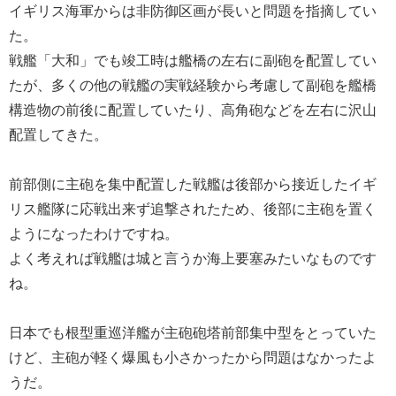
イギリス海軍からは非防御区画が長いと問題を指摘してい
た。
戦艦「大和」でも竣工時は艦橋の左右に副砲を配置してい
たが、多くの他の戦艦の実戦経験から考慮して副砲を艦橋
構造物の前後に配置していたり、高角砲などを左右に沢山
配置してきた。
前部側に主砲を集中配置した戦艦は後部から接近したイギ
リス艦隊に応戦出来ず追撃されたため、後部に主砲を置く
ようになったわけですね。
よく考えれば戦艦は城と言うか海上要塞みたいなものです
ね。
日本でも根型重巡洋艦が主砲砲塔前部集中型をとっていた
けど、主砲が軽く爆風も小さかったから問題はなかったよ
うだ。