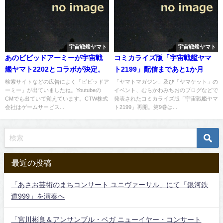
宇宙戦艦ヤマト
宇宙戦艦ヤマト
あのビビッドアーミーが宇宙戦
コミカライズ版「宇宙戦艦ヤマ
艦ヤマト2202とコラボが決定。
ト2199」配信まであと1か月
検索サイトなどの広告によく「ビビッドア
「ヤマトマガジン」及び「ヤマケット」の
ーミー」が出ていましたね。Youtubeの
イベント、むらかわみちおのブログなどで
CMでも出ていて覚えています。CTW株式
発表されたコミカライズ版「宇宙戦艦ヤマ
会社はゲームサービス...
ト2199」再開。第9巻は...
最近の投稿
「あさお芸術のまちコンサート ユニヴァーサル」にて「銀河鉄
道999」を演奏へ
「宮川彬良＆アンサンブル・ベガ ニューイヤー・コンサート