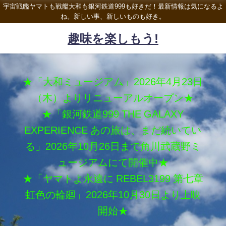
宇宙戦艦ヤマトも戦艦大和も銀河鉄道999も好きだ！最新情報は気になるよ
ね。新しい事、新しいものも好き。
趣味を楽しもう!
★「大和ミュージアム」2026年4月23日
（木）よりリニューアルオープン★
★「銀河鉄道999 THE GALAXY
EXPERIENCE あの旅は、まだ続いてい
る」2026年10月26日まで角川武蔵野ミ
ュージアムにて開催中★
★「ヤマトよ永遠に REBEL3199 第七章
虹色の輪廻」2026年10月30日より上映
開始★