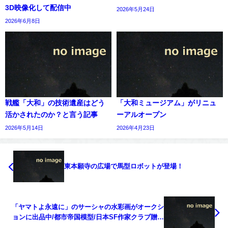
3D映像化して配信中
2026年5月24日
2026年6月8日
戦艦「大和」の技術遺産はどう
「大和ミュージアム」がリニュ
活かされたのか？と言う記事
ーアルオープン
2026年5月14日
2026年4月23日
東本願寺の広場で馬型ロボットが登場！
「ヤマトよ永遠に」のサーシャの水彩画がオークシ
ョンに出品中/都市帝国模型/日本SF作家クラブ贈賞
式での松本零士受賞の賞状や景品