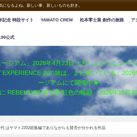
は気になるよね。新しい事、新しいものも好き。
年記念 特設サイト
YAMATO CREW
松本零士展 創作の旅路
ア
199公式
ージアム」2026年4月23日（木）よりリニュー
XY EXPERIENCE あの旅は、まだ続いている」2
ージアムにて開催中★
REBEL3199 第七章 虹色の輪廻」2026年10
代 はヤマト2202総集編でありながらも賛否が分かれる作品