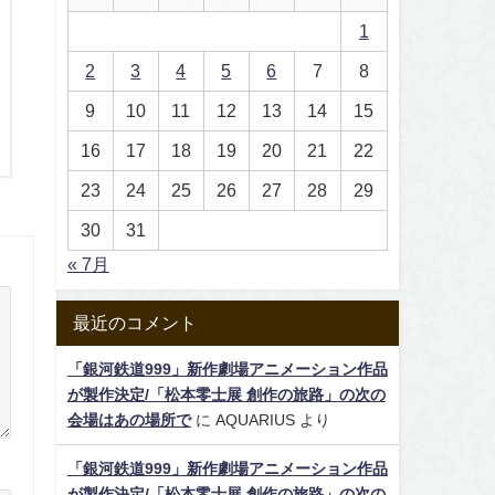
1
2
3
4
5
6
7
8
9
10
11
12
13
14
15
16
17
18
19
20
21
22
23
24
25
26
27
28
29
30
31
« 7月
最近のコメント
「銀河鉄道999」新作劇場アニメーション作品
が製作決定/「松本零士展 創作の旅路」の次の
会場はあの場所で
に
AQUARIUS
より
「銀河鉄道999」新作劇場アニメーション作品
が製作決定/「松本零士展 創作の旅路」の次の