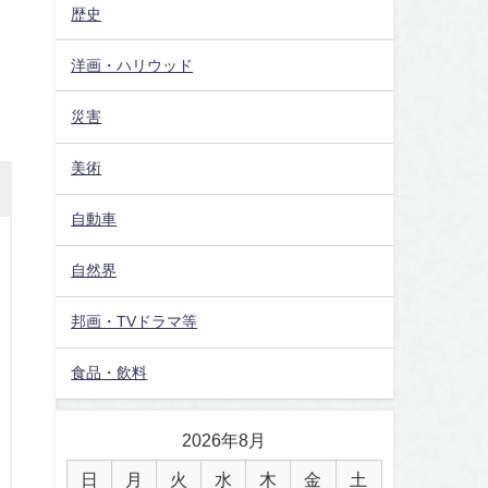
歴史
洋画・ハリウッド
災害
美術
自動車
自然界
邦画・TVドラマ等
食品・飲料
2026年8月
日
月
火
水
木
金
土