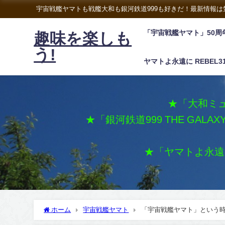
宇宙戦艦ヤマトも戦艦大和も銀河鉄道999も好きだ！最新情報
「宇宙戦艦ヤマト」50周
趣味を楽しも
う!
ヤマトよ永遠に REBEL3
★「大和ミュ
★「銀河鉄道999 THE GALA
★「ヤマトよ永遠に 
ホーム
宇宙戦艦ヤマト
「宇宙戦艦ヤマト」という時