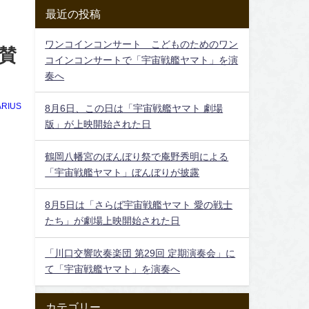
最近の投稿
ワンコインコンサート こどものためのワン
賛
コインコンサートで「宇宙戦艦ヤマト」を演
奏へ
RIUS
8月6日、この日は「宇宙戦艦ヤマト 劇場
版」が上映開始された日
鶴岡八幡宮のぼんぼり祭で庵野秀明による
「宇宙戦艦ヤマト」ぼんぼりが披露
8月5日は「さらば宇宙戦艦ヤマト 愛の戦士
たち」が劇場上映開始された日
「川口交響吹奏楽団 第29回 定期演奏会」に
て「宇宙戦艦ヤマト」を演奏へ
カテゴリー