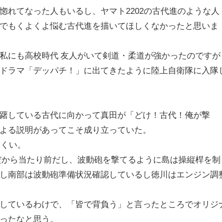
惚れてなった人もいるし、ヤマト2202の古代進のような人
でもくよくよ悩む古代進を描いてほしくなかったと思いま
私にも高校時代 友人がいて剣道・柔道が強かったのですが
ドラマ「デッパチ！」に出てきたように陸上自衛隊に入隊
躇している古代に向かって真田が「どけ！古代！俺が撃
よる説明があってこそ成り立っていた。
にくい。
だから当たり前だし、波動砲を撃てるように島は操縦桿を制
し南部は波動砲準備状況確認しているし徳川はエンジン調
しているわけで、「皆で背負う」と言ったところでオリジ
ったなと思う。