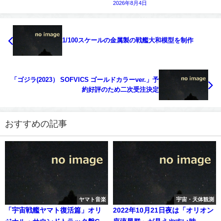
2026年8月4日
1/100スケールの金属製の戦艦大和模型を制作
「ゴジラ(2023） SOFVICS ゴールドカラーver.」予
約好評のため二次受注決定
おすすめの記事
ヤマト音楽
宇宙・天体観測
「宇宙戦艦ヤマト復活篇」オリ
2022年10月21日夜は「オリオン