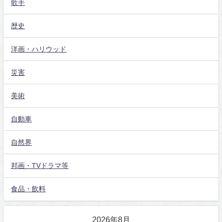
歌手
歴史
洋画・ハリウッド
災害
美術
自動車
自然界
邦画・TVドラマ等
食品・飲料
2026年8月