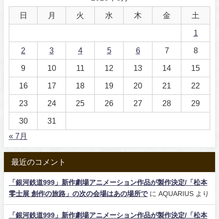
日
月
火
水
木
金
土
1
2
3
4
5
6
7
8
9
10
11
12
13
14
15
16
17
18
19
20
21
22
23
24
25
26
27
28
29
30
31
« 7月
最近のコメント
「銀河鉄道999」新作劇場アニメーション作品が製作決定/「松本
零士展 創作の旅路」の次の会場はあの場所で
に
AQUARIUS
より
「銀河鉄道999」新作劇場アニメーション作品が製作決定/「松本