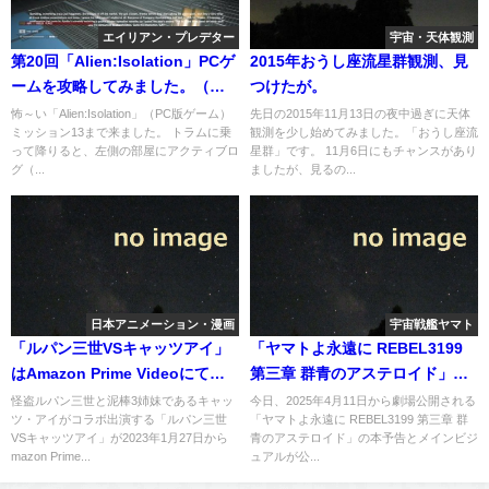
エイリアン・プレデター
宇宙・天体観測
第20回「Alien:Isolation」PCゲ
2015年おうし座流星群観測、見
ームを攻略してみました。（最
つけたが。
高難度）
怖～い「Alien:Isolation」（PC版ゲーム）
先日の2015年11月13日の夜中過ぎに天体
ミッション13まで来ました。 トラムに乗
観測を少し始めてみました。「おうし座流
って降りると、左側の部屋にアクティブロ
星群」です。 11月6日にもチャンスがあり
グ（...
ましたが、見るの...
日本アニメーション・漫画
宇宙戦艦ヤマト
「ルパン三世VSキャッツアイ」
「ヤマトよ永遠に REBEL3199
はAmazon Prime Videoにて配
第三章 群青のアステロイド」本
信/今年も観たい映画は沢山
予告とメインビジュアル公開
怪盗ルパン三世と泥棒3姉妹であるキャッ
今日、2025年4月11日から劇場公開される
ツ・アイがコラボ出演する「ルパン三世
「ヤマトよ永遠に REBEL3199 第三章 群
VSキャッツアイ」が2023年1月27日から
青のアステロイド」の本予告とメインビジ
mazon Prime...
ュアルが公...