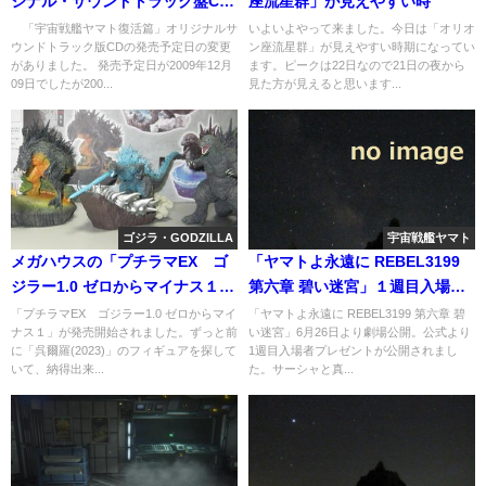
ジナル・サウンドトラック盤CD
座流星群」が見えやすい時
の発売日が変更された
「宇宙戦艦ヤマト復活篇」オリジナルサ
いよいよやって来ました。今日は「オリオ
ウンドトラック版CDの発売予定日の変更
ン座流星群」が見えやすい時期になってい
がありました。 発売予定日が2009年12月
ます。ピークは22日なので21日の夜から
09日でしたが200...
見た方が見えると思います...
ゴジラ・GODZILLA
宇宙戦艦ヤマト
メガハウスの「プチラマEX ゴ
「ヤマトよ永遠に REBEL3199
ジラー1.0 ゼロからマイナス１」
第六章 碧い迷宮」１週目入場者
が着弾
プレゼントが公開
「プチラマEX ゴジラー1.0 ゼロからマイ
「ヤマトよ永遠に REBEL3199 第六章 碧
ナス１」が発売開始されました。ずっと前
い迷宮」6月26日より劇場公開。公式より
に「呉爾羅(2023)」のフィギュアを探して
1週目入場者プレゼントが公開されまし
いて、納得出来...
た。サーシャと真...