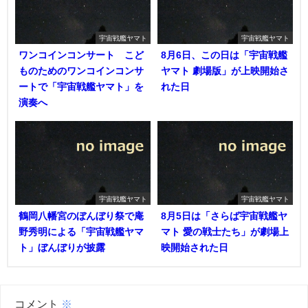
宇宙戦艦ヤマト
宇宙戦艦ヤマト
ワンコインコンサート こど
8月6日、この日は「宇宙戦艦
ものためのワンコインコンサ
ヤマト 劇場版」が上映開始さ
ートで「宇宙戦艦ヤマト」を
れた日
演奏へ
宇宙戦艦ヤマト
宇宙戦艦ヤマト
鶴岡八幡宮のぼんぼり祭で庵
8月5日は「さらば宇宙戦艦ヤ
野秀明による「宇宙戦艦ヤマ
マト 愛の戦士たち」が劇場上
ト」ぼんぼりが披露
映開始された日
コメント
※