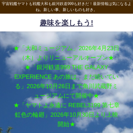
宇宙戦艦ヤマトも戦艦大和も銀河鉄道999も好きだ！最新情報は気になるよ
ね。新しい事、新しいものも好き。
趣味を楽しもう!
★「大和ミュージアム」2026年4月23日
（木）よりリニューアルオープン★
★「銀河鉄道999 THE GALAXY
EXPERIENCE あの旅は、まだ続いてい
る」2026年10月26日まで角川武蔵野ミ
ュージアムにて開催中★
★「ヤマトよ永遠に REBEL3199 第七章
虹色の輪廻」2026年10月30日より上映
開始★