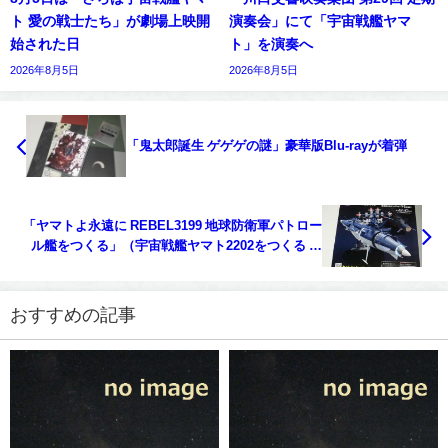
ト 愛の戦士たち」が劇場上映開
演奏会」にて「宇宙戦艦ヤマ
始された日
ト」を演奏へ
2026年8月5日
2026年8月5日
「鬼太郎誕生 ゲゲゲの謎」豪華版Blu-rayが着弾
「ヤマトよ永遠に REBEL3199 地球防衛軍パトロー
ル艦をつくる」（宇宙戦艦ヤマト2202をつくる 第
284号）第34号
おすすめの記事