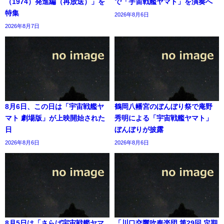
（1974）発進編（再放送）」を
で「宇宙戦艦ヤマト」を演奏へ
特集
2026年8月6日
2026年8月7日
8月6日、この日は「宇宙戦艦ヤ
鶴岡八幡宮のぼんぼり祭で庵野
マト 劇場版」が上映開始された
秀明による「宇宙戦艦ヤマト」
日
ぼんぼりが披露
2026年8月6日
2026年8月6日
8月5日は「さらば宇宙戦艦ヤマ
「川口交響吹奏楽団 第29回 定期