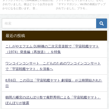
タッフがブログにて西崎義展との会話が記
ブサイトをいじっておりました。なんと
されていました。彼はどういうお方かお分
「ヤマトマガジン」Vol.05の表紙がアップ
かりになると思います。 音...
されていました。プラモ...
最近の投稿
こしがやエフエム DJ林檎の二次元音楽館で「宇宙戦艦ヤマト
（1974）発進編（再放送）」を特集
ワンコインコンサート こどものためのワンコインコンサート
で「宇宙戦艦ヤマト」を演奏へ
8月6日、この日は「宇宙戦艦ヤマト 劇場版」が上映開始された
日
鶴岡八幡宮のぼんぼり祭で庵野秀明による「宇宙戦艦ヤマト」
ぼんぼりが披露