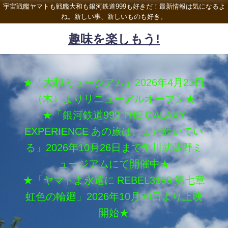
宇宙戦艦ヤマトも戦艦大和も銀河鉄道999も好きだ！最新情報は気になるよ
ね。新しい事、新しいものも好き。
趣味を楽しもう!
★「大和ミュージアム」2026年4月23日
（木）よりリニューアルオープン★
★「銀河鉄道999 THE GALAXY
EXPERIENCE あの旅は、まだ続いてい
る」2026年10月26日まで角川武蔵野ミ
ュージアムにて開催中★
★「ヤマトよ永遠に REBEL3199 第七章
虹色の輪廻」2026年10月30日より上映
開始★