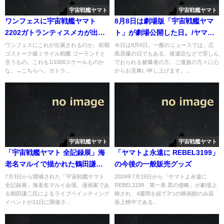
宇宙戦艦ヤマト
宇宙戦艦ヤマト
ワンフェスに宇宙戦艦ヤマト
8月8日は劇場版「宇宙戦艦ヤマ
2202ガトランティスメカが出展
ト」が劇場公開した日。/ヤマト
されるかも
デザインの誕生話
ワンフェスにこれが出展されるのか。前期
今日は8月6日。一般のニュースでは、広
ゴストーク級ミサイル戦艦 ゴーランドと
島原爆の日でもある。後遺症などで苦しん
言うもの。これも1/1000スケールものか
でおられる被爆者の方、ご遺族の方々に心
な。→こちらへ。ガトラ...
からお見舞い申し上げます。...
宇宙戦艦ヤマト
宇宙戦艦ヤマト
「宇宙戦艦ヤマト 全記録展」海
「ヤマトよ永遠に REBEL3199」
老名マルイで描かれた鶴田謙二
の今後の一般販売グッズ
氏による下絵と完成写真が公開
7月3日から開催された「宇宙戦艦ヤマト
2024年7月19日から「ヤマトよ永遠に
全記録展」海老名マルイ会場。漫画家であ
REBEL3199 第一章 黒の侵略」が劇場上
る鶴田謙二氏によるライブペインティング
映され、4週間を経て3つの映画館のみ延
イベントが11日に開催さ...
長上映中である...