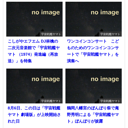
宇宙戦艦ヤマト
宇宙戦艦ヤマト
こしがやエフエム DJ林檎の
ワンコインコンサート こど
二次元音楽館で「宇宙戦艦ヤ
ものためのワンコインコンサ
マト （1974）発進編（再放
ートで「宇宙戦艦ヤマト」を
送）」を特集
演奏へ
宇宙戦艦ヤマト
宇宙戦艦ヤマト
8月6日、この日は「宇宙戦艦
鶴岡八幡宮のぼんぼり祭で庵
ヤマト 劇場版」が上映開始さ
野秀明による「宇宙戦艦ヤマ
れた日
ト」ぼんぼりが披露