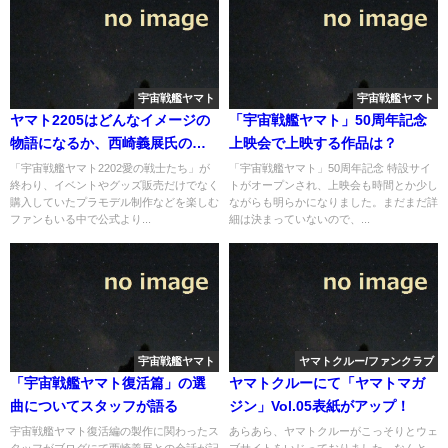
宇宙戦艦ヤマト
宇宙戦艦ヤマト
ヤマト2205はどんなイメージの
「宇宙戦艦ヤマト」50周年記念
物語になるか、西崎義展氏のコ
上映会で上映する作品は？
メントも振り返ってみて。
「宇宙戦艦ヤマト2202愛の戦士たち」が
「宇宙戦艦ヤマト」50周年記念 特設サイ
終わり、イベントやグッズ販売だけでなく
トがオープンされ、上映会も時間とか少し
購入していたプラモデル制作などを楽しむ
ながらも明らかになりました。まだまだ詳
ファンもいる中で公式より...
細は決まっていないので、...
宇宙戦艦ヤマト
ヤマトクルー/ファンクラブ
「宇宙戦艦ヤマト復活篇」の選
ヤマトクルーにて「ヤマトマガ
曲についてスタッフが語る
ジン」Vol.05表紙がアップ！
宇宙戦艦ヤマト復活編の製作に関わったス
あらあら、ヤマトクルーがこっそりとウェ