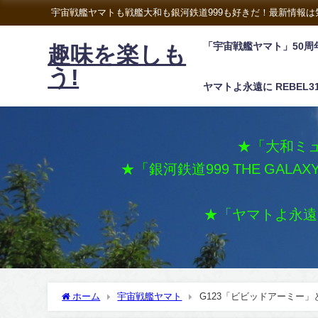
宇宙戦艦ヤマトも戦艦大和も銀河鉄道999も好きだ！最新情報
「宇宙戦艦ヤマト」50周
趣味を楽しも
う!
ヤマトよ永遠に REBEL3
★「大和ミュ
★「銀河鉄道999 THE GALA
★「ヤマトよ永遠に 
ホーム
宇宙戦艦ヤマト
G123「ビビッドアーミー」