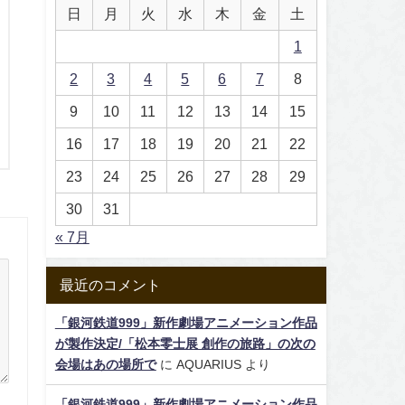
日
月
火
水
木
金
土
1
2
3
4
5
6
7
8
9
10
11
12
13
14
15
16
17
18
19
20
21
22
23
24
25
26
27
28
29
30
31
« 7月
最近のコメント
「銀河鉄道999」新作劇場アニメーション作品
が製作決定/「松本零士展 創作の旅路」の次の
会場はあの場所で
に
AQUARIUS
より
「銀河鉄道999」新作劇場アニメーション作品