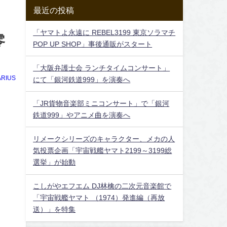
最近の投稿
「ヤマトよ永遠に REBEL3199 東京ソラマチ
零
POP UP SHOP」事後通販がスタート
「大阪弁護士会 ランチタイムコンサート」
RIUS
にて「銀河鉄道999」を演奏へ
「JR貨物音楽部ミニコンサート」で「銀河
鉄道999」やアニメ曲を演奏へ
リメークシリーズのキャラクター、メカの人
気投票企画「宇宙戦艦ヤマト2199～3199総
選挙」が始動
こしがやエフエム DJ林檎の二次元音楽館で
「宇宙戦艦ヤマト （1974）発進編（再放
送）」を特集