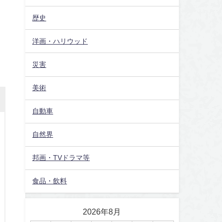
歴史
洋画・ハリウッド
災害
美術
自動車
自然界
邦画・TVドラマ等
食品・飲料
2026年8月