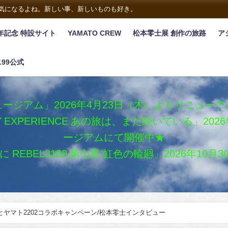
は気になるよね。新しい事、新しいものも好き。
年記念 特設サイト
YAMATO CREW
松本零士展 創作の旅路
ア
199公式
ージアム」2026年4月23日（木）よりリニュー
XY EXPERIENCE あの旅は、まだ続いている」2
ージアムにて開催中★
REBEL3199 第七章 虹色の輪廻」2026年10
とヤマト2202コラボキャンペーン/松本零士インタビュー