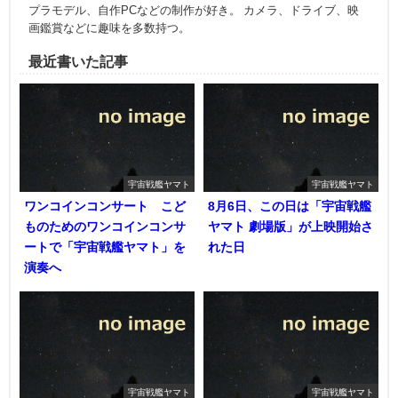
プラモデル、自作PCなどの制作が好き。 カメラ、ドライブ、映
画鑑賞などに趣味を多数持つ。
最近書いた記事
宇宙戦艦ヤマト
宇宙戦艦ヤマト
ワンコインコンサート こど
8月6日、この日は「宇宙戦艦
ものためのワンコインコンサ
ヤマト 劇場版」が上映開始さ
ートで「宇宙戦艦ヤマト」を
れた日
演奏へ
宇宙戦艦ヤマト
宇宙戦艦ヤマト