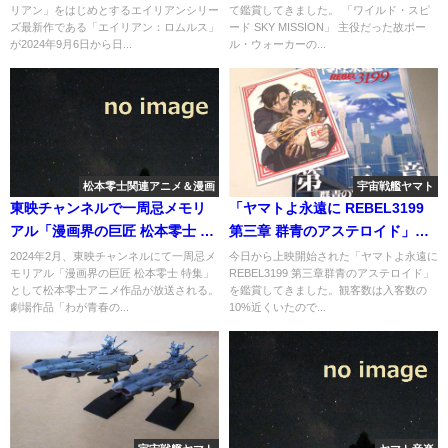
リアン」をはじめとするエイリアンシリー
て鑑賞してきました。 「ワイルド・スピ
ズ最新作である「エイリアン：ロムルス」
ード SKY MISSION」 主役だった故ポー
が2024年9月6日から日...
ル・ウォーカーの...
松本零士関連アニメ＆漫画
宇宙戦艦ヤマト
東映チャンネルで一周忌メモリ
「ヤマトよ永遠に REBEL3199
アル「漫画界の巨匠 松本零士 特
第三章 群青のアステロイド」を
集」、キャプテンハーロックな
鑑賞
2024年2月、東映チャンネルにて一周忌メ
今日から上映開始された「ヤマトよ永遠に
モリアル「漫画界の巨匠 松本零士 特集」
REBEL3199 第三章群青のアステロイド」
どを放送
として松本零士アニメ作品が放送される。
を鑑賞してきました。観客数は入客数の
劇場作品「わが青春の...
10%近くいたので...