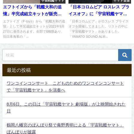
宇宙戦艦ヤマト
ヤマト音楽
エフトイズから「戦艦大和の追
「日本コロムビア ロスレス プラ
憶」半完成組立キットが販売
イスオフ」に「宇宙戦艦ヤマ
へ。
ト」が登場
エフトイズ（F-toys）から「戦艦大和の追
「日本コロムビア」がロスレス プライス
憶」として半完成組立キットが2021年9月
オフを開催してきました。リストの中に
27日に発売されます。全部で8種類あり、
「宇宙戦艦ヤマト」がありました。
旧日本海軍の「...
「YAMATO SOUND ALM...
最近の投稿
ワンコインコンサート こどものためのワンコインコンサート
で「宇宙戦艦ヤマト」を演奏へ
8月6日、この日は「宇宙戦艦ヤマト 劇場版」が上映開始された
日
鶴岡八幡宮のぼんぼり祭で庵野秀明による「宇宙戦艦ヤマト」
ぼんぼりが披露