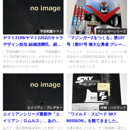
宇宙戦艦ヤマト
マジンガーシリーズ
ヤマト2199/ヤマト2202のキャラ
「マジンガーZをつくる」第197
デザイン担当:結城信輝氏、続編
号（第97号 偉大な勇者 グレート
新作にも参加続行！
マジンガー 編）
「宇宙戦艦ヤマト2199」、「宇宙戦艦ヤ
アシェット・コレクションズ・ジャパン株
マト2202愛の戦士たち」のキャラクター
式会社から2025年3月26日に発売される
デザインを手がけた結城信輝さんがヤマト
「鉄の城 マジンガーZ 巨大メタル・ギミ
新作のキャラクターデザ...
ックモデルをつくる」...
エイリアン・プレデター
洋画・ハリウッド
エイリアンシリーズ最新作「エ
「ワイルド・スピード SKY
イリアン：ロムルス」、あの恐
MISSION」を観てきました。
怖が再び帰ってくる
あのドン底の恐怖感を味わった初作「エイ
仕事が終わってから、すぐ映画館へ直行し