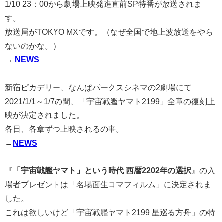
1/10 23：00から劇場上映発進直前SP特番が放送されま
す。
放送局がTOKYO MXです。（なぜ全国で地上波放送をやら
ないのかな。）
→
NEWS
新宿ピカデリー、なんぱパークスシネマの2劇場にて
2021/1/1～1/7の間、「宇宙戦艦ヤマト2199」全章の復刻上
映が決定されました。
各日、各章ずつ上映されるの事。
→
NEWS
『
「宇宙戦艦ヤマト」という時代 西暦2202年の選択
』の入
場者プレゼントは「名場面生コマフィルム」に決定されま
した。
これは欲しいけど「宇宙戦艦ヤマト2199 星巡る方舟」の特