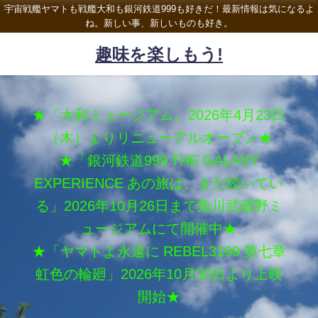
宇宙戦艦ヤマトも戦艦大和も銀河鉄道999も好きだ！最新情報は気になるよ
ね。新しい事、新しいものも好き。
趣味を楽しもう!
★「大和ミュージアム」2026年4月23日
（木）よりリニューアルオープン★
★「銀河鉄道999 THE GALAXY
EXPERIENCE あの旅は、まだ続いてい
る」2026年10月26日まで角川武蔵野ミ
ュージアムにて開催中★
★「ヤマトよ永遠に REBEL3199 第七章
虹色の輪廻」2026年10月30日より上映
開始★