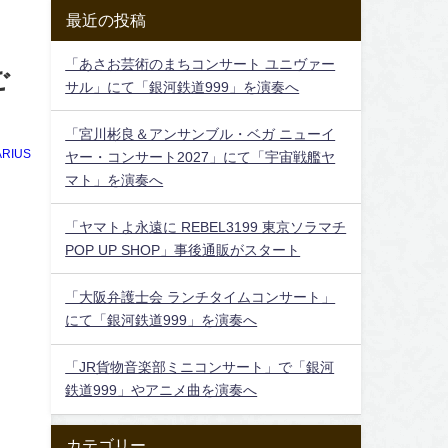
最近の投稿
「あさお芸術のまちコンサート ユニヴァー
ご
サル」にて「銀河鉄道999」を演奏へ
「宮川彬良＆アンサンブル・ベガ ニューイ
RIUS
ヤー・コンサート2027」にて「宇宙戦艦ヤ
マト」を演奏へ
「ヤマトよ永遠に REBEL3199 東京ソラマチ
POP UP SHOP」事後通販がスタート
「大阪弁護士会 ランチタイムコンサート」
にて「銀河鉄道999」を演奏へ
「JR貨物音楽部ミニコンサート」で「銀河
鉄道999」やアニメ曲を演奏へ
カテゴリー