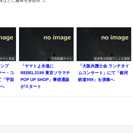
鑑賞などに趣味を多数持つ。
ヤマト音楽
宇宙戦艦ヤマト
松本零士関連アニメ＆漫画
サンブ
「ヤマトよ永遠に
「大阪弁護士会 ランチタイ
ヤー・コ
REBEL3199 東京ソラマチ
ムコンサート」にて「銀河
て「宇宙
POP UP SHOP」事後通販
鉄道999」を演奏へ
奏へ
がスタート