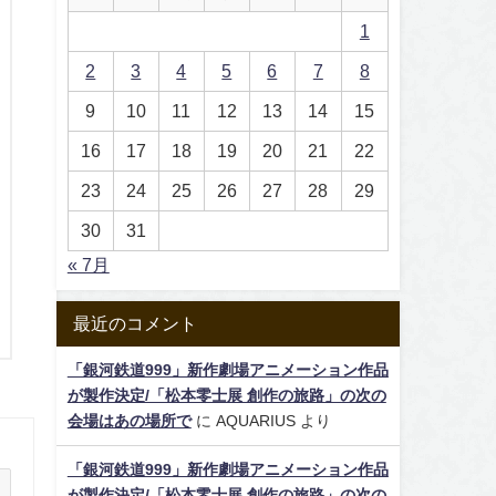
1
2
3
4
5
6
7
8
9
10
11
12
13
14
15
16
17
18
19
20
21
22
23
24
25
26
27
28
29
30
31
« 7月
最近のコメント
「銀河鉄道999」新作劇場アニメーション作品
が製作決定/「松本零士展 創作の旅路」の次の
会場はあの場所で
に
AQUARIUS
より
「銀河鉄道999」新作劇場アニメーション作品
が製作決定/「松本零士展 創作の旅路」の次の