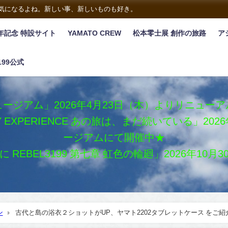
は気になるよね。新しい事、新しいものも好き。
年記念 特設サイト
YAMATO CREW
松本零士展 創作の旅路
ア
199公式
ージアム」2026年4月23日（木）よりリニュー
XY EXPERIENCE あの旅は、まだ続いている」2
ージアムにて開催中★
REBEL3199 第七章 虹色の輪廻」2026年10
ン
古代と島の浴衣２ショットがUP、ヤマト2202タブレットケース をご紹