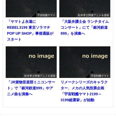
宇宙戦艦ヤマト
松本零士関連アニメ＆漫画
「ヤマトよ永遠に
「大阪弁護士会 ランチタイム
REBEL3199 東京ソラマチ
コンサート」にて「銀河鉄道
POP UP SHOP」事後通販が
999」を演奏へ
スタート
松本零士関連アニメ＆漫画
宇宙戦艦ヤマト
「JR貨物音楽部ミニコンサー
リメークシリーズのキャラク
ト」で「銀河鉄道999」やア
ター、メカの人気投票企画
ニメ曲を演奏へ
「宇宙戦艦ヤマト2199～
3199総選挙」が始動