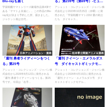
Blu-rayも届く
る」 第239号（第69号）-ヒュウ
ガ編
宇宙戦艦ヤマトシリーズ劇場作品第4弾で
アシェット・コレクションズ・ジャパン株
ある「ヤマトよ永遠に」。この作品のBlu-
式会社より2023年10月25日（水曜）に発
ray化が決まり予約した所、届きました。
売された「宇宙戦艦ヤマト2202 愛の戦士
ジャケット画は古代...
たち ダイキャス...
日本アニメーション・漫画
松本零士関連アニメ＆漫画
「週刊 勇者ライディーンをつく
「週刊 クイーン・エメラルダス
る」第25号
号 ダイキャストギミックモデ
ルをつくる」第137号
アシェット・コレクションズ・ジャパン株
アシェット・コレクションズ・ジャパン株
式会社から2026年8月12日に発売される
式会社より2026年4月15日に発売される
「週刊 勇者ライディーンをつくる」第25
「週刊 クイーン・エメラルダス号 ダイ
号です。今回は「右手...
キャストギミックモデル...