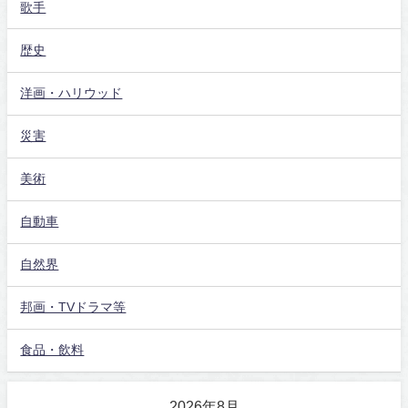
歌手
歴史
洋画・ハリウッド
災害
美術
自動車
自然界
邦画・TVドラマ等
食品・飲料
2026年8月