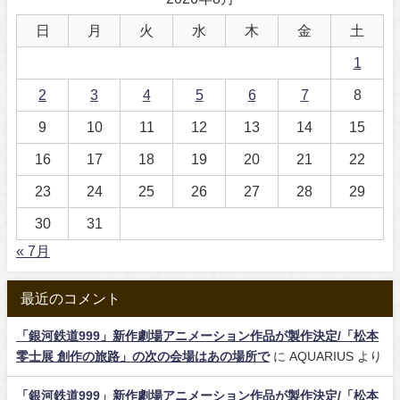
日
月
火
水
木
金
土
1
2
3
4
5
6
7
8
9
10
11
12
13
14
15
16
17
18
19
20
21
22
23
24
25
26
27
28
29
30
31
« 7月
最近のコメント
「銀河鉄道999」新作劇場アニメーション作品が製作決定/「松本
零士展 創作の旅路」の次の会場はあの場所で
に
AQUARIUS
より
「銀河鉄道999」新作劇場アニメーション作品が製作決定/「松本