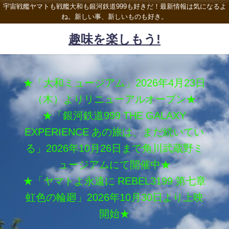
宇宙戦艦ヤマトも戦艦大和も銀河鉄道999も好きだ！最新情報は気になるよ
ね。新しい事、新しいものも好き。
趣味を楽しもう!
★「大和ミュージアム」2026年4月23日
（木）よりリニューアルオープン★
★「銀河鉄道999 THE GALAXY
EXPERIENCE あの旅は、まだ続いてい
る」2026年10月26日まで角川武蔵野ミ
ュージアムにて開催中★
★「ヤマトよ永遠に REBEL3199 第七章
虹色の輪廻」2026年10月30日より上映
開始★