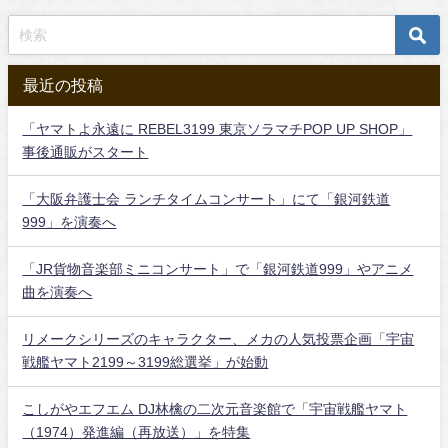
最近の投稿
「ヤマトよ永遠に REBEL3199 東京ソラマチPOP UP SHOP」
事後通販がスタート
「大阪弁護士会 ランチタイムコンサート」にて「銀河鉄道
999」を演奏へ
「JR貨物音楽部ミニコンサート」で「銀河鉄道999」やアニメ
曲を演奏へ
リメークシリーズのキャラクター、メカの人気投票企画「宇宙
戦艦ヤマト2199～3199総選挙」が始動
こしがやエフエム DJ林檎の二次元音楽館で「宇宙戦艦ヤマト
（1974）発進編（再放送）」を特集