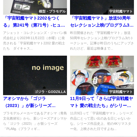
模型・プラモデル
宇宙戦艦ヤマト
「宇宙戦艦ヤマト2202をつく
「宇宙戦艦ヤマト」放送50周年
る」 第241号（第71号）-ヒュウ
セレクション上映/プログラム3の
ガ編
トークショーの映像も配信され
アシェット・コレクションズ・ジャパン株
昨日開催された「宇宙戦艦ヤマト」放送
式会社より2023年11月22日（水曜）に発
50周年セレクション上映/プログラム3のト
た
売される「宇宙戦艦ヤマト2202 愛の戦士
ークショー。記事が昨日のうちにアップさ
たち ダイキャス...
れたけど、最近は映像まで...
ゴジラ・GODZILLA
宇宙戦艦ヤマト
アオシマから「ゴジラ
11月9日って「さらば宇宙戦艦ヤ
（2023）」が新シリーズ
マト 愛の戦士たち」がシリーズ
「PLAfig.（プラフィギュア）」
作品で先駆けて4Kリマスター
プラモデルメーカーであるアオシマ（青島
11月9日って「宇宙戦艦ヤマト」シリーズ
文化教材社）から、新シリーズアオシマか
作品にとって思い出のある日じゃないか
第1弾として発売へ
化、上映された日
ら「ゴジラ（2023）」が新シリーズ
な。シリーズ作品史上、初の4Kリマスタ
「PLAfig.（プラフィギ...
ー化、上映された日ですよね...