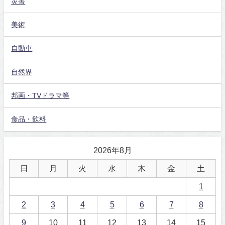
災害
美術
自動車
自然界
邦画・TVドラマ等
食品・飲料
2026年8月
日
月
火
水
木
金
土
1
2
3
4
5
6
7
8
9
10
11
12
13
14
15