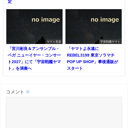
定
ヤマト音楽
宇宙戦艦ヤマト
「宮川彬良＆アンサンブル・
「ヤマトよ永遠に
ベガ ニューイヤー・コンサー
REBEL3199 東京ソラマチ
ト2027」にて「宇宙戦艦ヤマ
POP UP SHOP」事後通販が
ト」を演奏へ
スタート
コメント
※