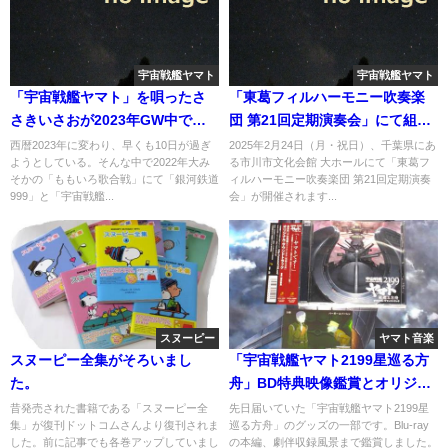
宇宙戦艦ヤマト
宇宙戦艦ヤマト
「宇宙戦艦ヤマト」を唄ったさ
「東葛フィルハーモニー吹奏楽
さきいさおが2023年GW中で東
団 第21回定期演奏会」にて組曲
京と大阪のイベントにて出演へ
「宇宙戦艦ヤマト」が演奏へ
西暦2023年に変わり、早くも10日が過ぎ
2025年2月24日（月・祝日）、千葉県にあ
ようとしている。そんな中で2022年大み
る市川市文化会館 大ホールにて「東葛フ
そかの「ももいろ歌合戦」にて「銀河鉄道
ィルハーモニー吹奏楽団 第21回定期演奏
999」と「宇宙戦艦...
会」が開催されます...
スヌーピー
ヤマト音楽
スヌーピー全集がそろいまし
「宇宙戦艦ヤマト2199星巡る方
た。
舟」BD特典映像鑑賞とオリジナ
ルサウンドトラックCDを入手。
昔発売された書籍である「スヌーピー全
先日届いていた「宇宙戦艦ヤマト2199星
集」が復刊ドットコムさんより復刊されま
巡る方舟」のグッズの一部です。Blu-ray
した。前に記事でも各巻アップしていまし
の本編、劇伴収録風景まで鑑賞しました。