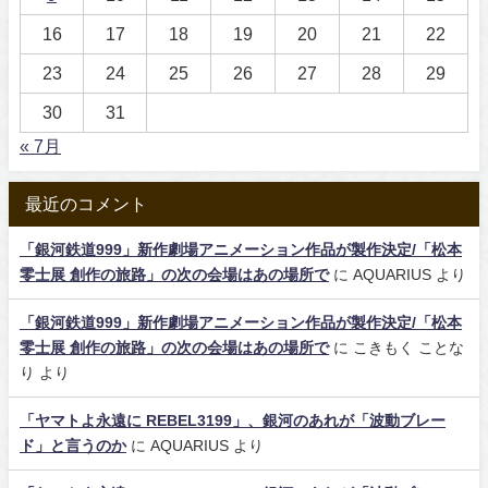
16
17
18
19
20
21
22
23
24
25
26
27
28
29
30
31
« 7月
最近のコメント
「銀河鉄道999」新作劇場アニメーション作品が製作決定/「松本
零士展 創作の旅路」の次の会場はあの場所で
に
AQUARIUS
より
「銀河鉄道999」新作劇場アニメーション作品が製作決定/「松本
零士展 創作の旅路」の次の会場はあの場所で
に
こきもく ことな
り
より
「ヤマトよ永遠に REBEL3199」、銀河のあれが「波動ブレー
ド」と言うのか
に
AQUARIUS
より