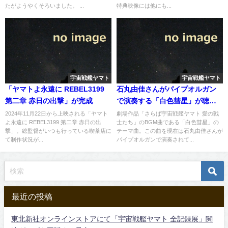
たがようやくそろいました。 ...
特典映像には他にも...
宇宙戦艦ヤマト
宇宙戦艦ヤマト
「ヤマトよ永遠に REBEL3199
石丸由佳さんがパイプオルガン
第二章 赤日の出撃」が完成
で演奏する「白色彗星」が聴け
る「MUSIC」ページ
2024年11月22日から上映される「ヤマト
劇場作品「さらば宇宙戦艦ヤマト 愛の戦
よ永遠に REBEL3199 第二章 赤日の出
士たち」のBGM曲である「白色彗星」の
撃」。総監督がいつも行っている喫茶店に
テーマ曲。この曲を現在は石丸由佳さんが
て制作状況が...
パイプオルガンで演奏されて...
最近の投稿
東北新社オンラインストアにて「宇宙戦艦ヤマト 全記録展」関