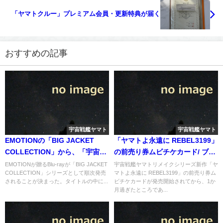
「ヤマトクルー」プレミアム会員・更新特典が届く
おすすめの記事
宇宙戦艦ヤマト
宇宙戦艦ヤマト
EMOTIONの「BIG JACKET
「ヤマトよ永遠に REBEL3199」
COLLECTION」から、「宇宙戦
の前売り券ムビチケカード/ ブル
艦ヤマト」他5作がビッグジャケ
ーレイ/ ヤマトよ永遠に
EMOTIONが贈るBlu-rayが「BIG JACKET
宇宙戦艦ヤマトリメイクシリーズ新作「ヤ
COLLECTION」シリーズとして順次発売
マトよ永遠に REBEL3199」の前売り券ム
ット＋Blu-ray販売へ
REBEL3199のあの子は
されることが決まった。タイトルの中に...
ビチケカードが発売開始されてから、1か
月過ぎたところであ...