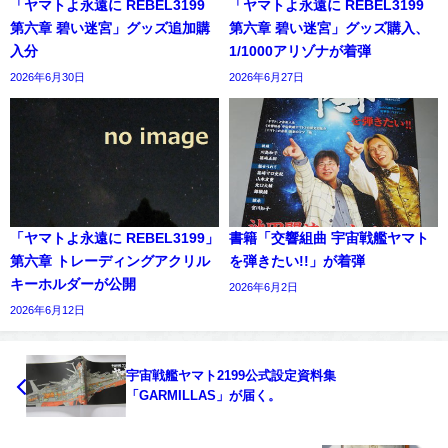
「ヤマトよ永遠に REBEL3199
「ヤマトよ永遠に REBEL3199
第六章 碧い迷宮」グッズ追加購
第六章 碧い迷宮」グッズ購入、
入分
1/1000アリゾナが着弾
2026年6月30日
2026年6月27日
「ヤマトよ永遠に REBEL3199」
書籍「交響組曲 宇宙戦艦ヤマト
第六章 トレーディングアクリル
を弾きたい!!」が着弾
キーホルダーが公開
2026年6月2日
2026年6月12日
宇宙戦艦ヤマト2199公式設定資料集
「GARMILLAS」が届く。