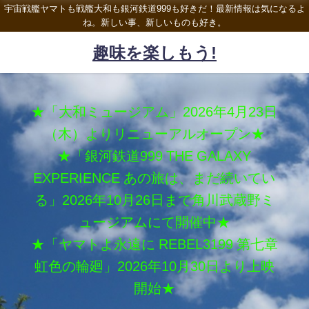
宇宙戦艦ヤマトも戦艦大和も銀河鉄道999も好きだ！最新情報は気になるよ
ね。新しい事、新しいものも好き。
趣味を楽しもう!
★「大和ミュージアム」2026年4月23日
（木）よりリニューアルオープン★
★「銀河鉄道999 THE GALAXY
EXPERIENCE あの旅は、まだ続いてい
る」2026年10月26日まで角川武蔵野ミ
ュージアムにて開催中★
★「ヤマトよ永遠に REBEL3199 第七章
虹色の輪廻」2026年10月30日より上映
開始★