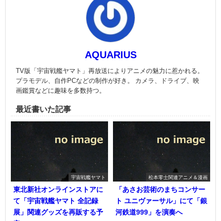
AQUARIUS
TV版「宇宙戦艦ヤマト」再放送によりアニメの魅力に惹かれる。
プラモデル、自作PCなどの制作が好き。 カメラ、ドライブ、映
画鑑賞などに趣味を多数持つ。
最近書いた記事
宇宙戦艦ヤマト
松本零士関連アニメ＆漫画
東北新社オンラインストアに
「あさお芸術のまちコンサー
て「宇宙戦艦ヤマト 全記録
ト ユニヴァーサル」にて「銀
展」関連グッズを再販する予
河鉄道999」を演奏へ