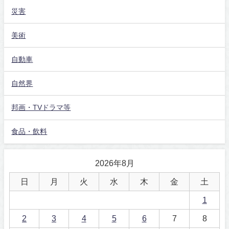
災害
美術
自動車
自然界
邦画・TVドラマ等
食品・飲料
2026年8月
日
月
火
水
木
金
土
1
2
3
4
5
6
7
8