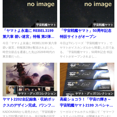
宇宙戦艦ヤマト
宇宙戦艦ヤマト
「ヤマトよ永遠に REBEL3199
「宇宙戦艦ヤマト」50周年記念
第六章 碧い迷宮」特報 第2弾が
特設サイトがオープン
配信
今日「ヤマトよ永遠に REBEL3199 第六章
今日はTVシリーズ「宇宙戦艦ヤマト」で
碧い迷宮」特報第2弾が配信されました。
ヤマトがイスカンダルから帰還した日であ
時空分節点を通過した先は2026年時代の
る。「宇宙戦艦ヤマト」50周年記念 特設
東京都だった...
サイトがオープンされまし...
ヤマト・グッズ/コレクション
ヤマト・グッズ/コレクション
ヤマト2202全記録集・収納ボッ
高級ショコラ！「宇宙の輝き～
クスのデザイン完成。/ワンフェ
宇宙戦艦ヤマト2199 スペシャル
ス2019夏にてあれが販売され
～」を頂く。
KADOKAWAから発売された「宇宙戦艦ヤ
リーガロイヤルホテル大阪にて「サマーフ
マト2202愛の戦士たち」全記録集の設定
ェスティバル2014」が開催されていまし