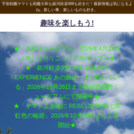
宇宙戦艦ヤマトも戦艦大和も銀河鉄道999も好きだ！最新情報は気になるよ
ね。新しい事、新しいものも好き。
趣味を楽しもう!
★「大和ミュージアム」2026年4月23日
（木）よりリニューアルオープン★
★「銀河鉄道999 THE GALAXY
EXPERIENCE あの旅は、まだ続いてい
る」2026年10月26日まで角川武蔵野ミ
ュージアムにて開催中★
★「ヤマトよ永遠に REBEL3199 第七章
虹色の輪廻」2026年10月30日より上映
開始★