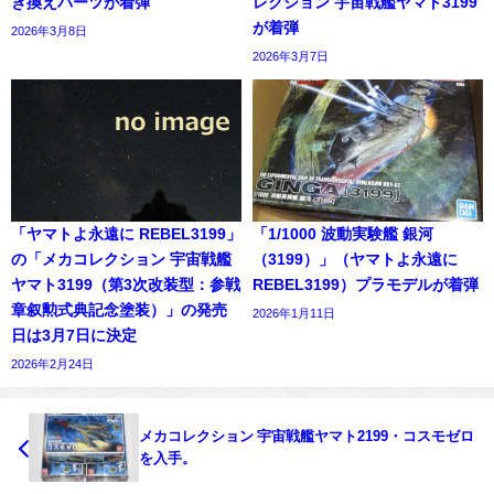
き換えパーツが着弾
レクション 宇宙戦艦ヤマト3199
が着弾
2026年3月8日
2026年3月7日
「ヤマトよ永遠に REBEL3199」
「1/1000 波動実験艦 銀河
の「メカコレクション 宇宙戦艦
（3199）」（ヤマトよ永遠に
ヤマト3199（第3次改装型：参戦
REBEL3199）プラモデルが着弾
章叙勲式典記念塗装）」の発売
2026年1月11日
日は3月7日に決定
2026年2月24日
メカコレクション 宇宙戦艦ヤマト2199・コスモゼロ
を入手。