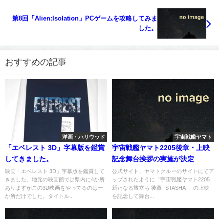
第8回「Alien:Isolation」PCゲームを攻略してみま
した。
おすすめの記事
洋画・ハリウッド
宇宙戦艦ヤマト
「エベレスト 3D」字幕版を鑑賞
宇宙戦艦ヤマト2205後章・上映
してきました。
記念舞台挨拶の実施が決定
映画「エベレスト 3D」字幕版を鑑賞して
公式サイト、ヤマトクルーのサイトにてア
きました。地元の映画館では県内に4か所
ップされたように「宇宙戦艦ヤマト2205
ありますがこの3D映画をやってるのは一
新たなる旅立ち 後章 -STASHA-」の上映
か所だけでした。タイトル...
を記念して舞台...