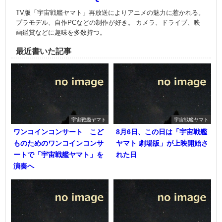
TV版「宇宙戦艦ヤマト」再放送によりアニメの魅力に惹かれる。
プラモデル、自作PCなどの制作が好き。 カメラ、ドライブ、映
画鑑賞などに趣味を多数持つ。
最近書いた記事
宇宙戦艦ヤマト
宇宙戦艦ヤマト
ワンコインコンサート こど
8月6日、この日は「宇宙戦艦
ものためのワンコインコンサ
ヤマト 劇場版」が上映開始さ
ートで「宇宙戦艦ヤマト」を
れた日
演奏へ