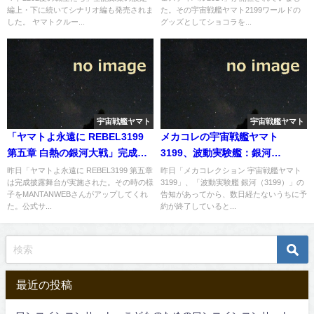
る。
編上・下に続いてシナリオ編も発売されま
た。その宇宙戦艦ヤマト2199ワールドの
した。 ヤマトクルー...
グッズとしてショコラを...
宇宙戦艦ヤマト
宇宙戦艦ヤマト
「ヤマトよ永遠に REBEL3199
メカコレの宇宙戦艦ヤマト
第五章 白熱の銀河大戦」完成披
3199、波動実験艦：銀河
露舞台レポート記事がアップ
（3199）の予約終了が早すぎる
昨日「ヤマトよ永遠に REBEL3199 第五章
昨日「メカコレクション 宇宙戦艦ヤマト
は完成披露舞台が実施された。その時の様
3199」、「波動実験艦 銀河（3199）」の
子をMANTANWEBさんがアップしてくれ
告知があってから、数日経たないうちに予
た。公式サ...
約が終了していると...
最近の投稿