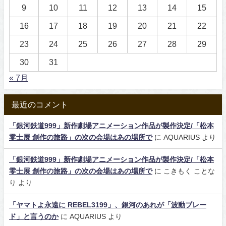
9
10
11
12
13
14
15
16
17
18
19
20
21
22
23
24
25
26
27
28
29
30
31
« 7月
最近のコメント
「銀河鉄道999」新作劇場アニメーション作品が製作決定/「松本
零士展 創作の旅路」の次の会場はあの場所で
に
AQUARIUS
より
「銀河鉄道999」新作劇場アニメーション作品が製作決定/「松本
零士展 創作の旅路」の次の会場はあの場所で
に
こきもく ことな
り
より
「ヤマトよ永遠に REBEL3199」、銀河のあれが「波動ブレー
ド」と言うのか
に
AQUARIUS
より