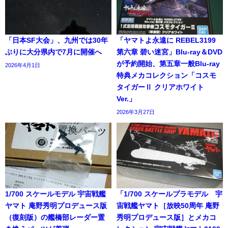
「日本SF大会」、九州では30年
「ヤマトよ永遠に REBEL3199
ぶりに大分県内で7月に開催へ
第六章 碧い迷宮」Blu-ray＆DVD
が予約開始、第五章一般Blu-ray
2026年4月1日
特典メカコレクション「コスモ
タイガーⅡ クリアホワイト
Ver.」
2026年3月27日
1/700 スケールモデル 宇宙戦艦
「1/700 スケールプラモデル 宇
ヤマト 庵野秀明プロデュース版
宙戦艦ヤマト［放映50周年 庵野
（復刻版）の艦橋部レーダー置
秀明プロデュース版］とメカコ