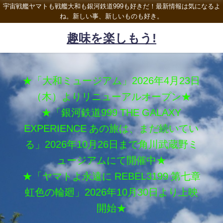
宇宙戦艦ヤマトも戦艦大和も銀河鉄道999も好きだ！最新情報は気になるよ
ね。新しい事、新しいものも好き。
趣味を楽しもう!
★「大和ミュージアム」2026年4月23日
（木）よりリニューアルオープン★
★「銀河鉄道999 THE GALAXY
EXPERIENCE あの旅は、まだ続いてい
る」2026年10月26日まで角川武蔵野ミ
ュージアムにて開催中★
★「ヤマトよ永遠に REBEL3199 第七章
虹色の輪廻」2026年10月30日より上映
開始★