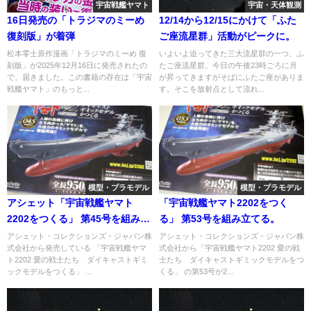
宇宙戦艦ヤマト
宇宙・天体観測
16日発売の「トラジマのミーめ
12/14から12/15にかけて「ふた
復刻版」が着弾
ご座流星群」活動がピークに。
松本零士原作漫画「トラジマのミーめ 復
いよいよ迫ってきた三大流星群の一つ、ふ
刻版」が2025年12月16日に発売されたの
たご座流星群。今日の午後23時ごろに月
で、届きました。この書籍の存在は「宇宙
が昇ってきますがそばにふたご座がありま
戦艦ヤマト」のもっと...
す。そこを放射点として流れ...
模型・プラモデル
模型・プラモデル
アシェット「宇宙戦艦ヤマト
「宇宙戦艦ヤマト2202をつく
2202をつくる」 第45号を組み立
る」 第53号を組み立てる。
てる。
アシェット・コレクションズ・ジャパン株
アシェット・コレクションズ・ジャパン株
式会社から発売している 「宇宙戦艦ヤマ
式会社から「宇宙戦艦ヤマト2202 愛の戦
ト2202 愛の戦士たち ダイキャストギミ
士たち ダイキャストギミックモデルをつ
ックモデルをつくる」 ...
くる」 の第53号が2...