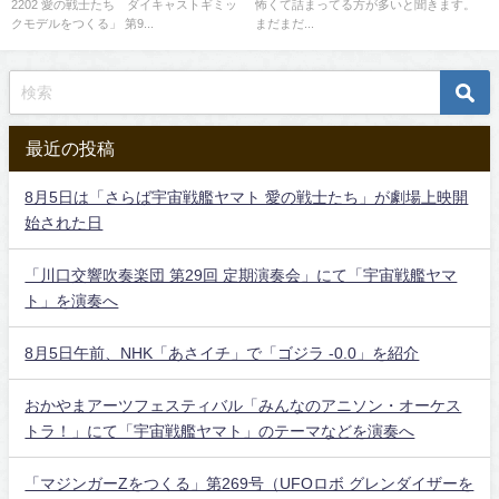
2202 愛の戦士たち ダイキャストギミッ
怖くて詰まってる方が多いと聞きます。
クモデルをつくる」 第9...
まだまだ...
最近の投稿
8月5日は「さらば宇宙戦艦ヤマト 愛の戦士たち」が劇場上映開
始された日
「川口交響吹奏楽団 第29回 定期演奏会」にて「宇宙戦艦ヤマ
ト」を演奏へ
8月5日午前、NHK「あさイチ」で「ゴジラ -0.0」を紹介
おかやまアーツフェスティバル「みんなのアニソン・オーケス
トラ！」にて「宇宙戦艦ヤマト」のテーマなどを演奏へ
「マジンガーZをつくる」第269号（UFOロボ グレンダイザーを