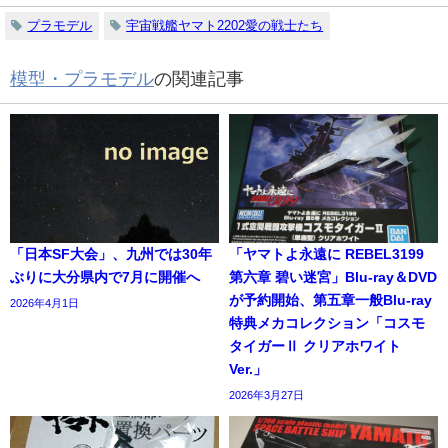
プラモデル
宇宙戦艦ヤマト2202愛の戦士たち
模型・プラモデル
の関連記事
「日本SF大会」、九州では30年
「ヤマトよ永遠に REBEL3199
ぶりに大分県内で7月に開催へ
第六章 碧い迷宮」Blu-ray＆DVD
が予約開始、第五章一般Blu-ray
2026年4月1日
特典メカコレクション「コスモ
タイガーⅡ クリアホワイト
Ver.」
2026年3月27日