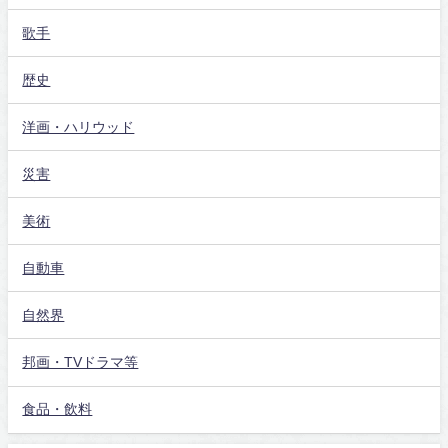
歌手
歴史
洋画・ハリウッド
災害
美術
自動車
自然界
邦画・TVドラマ等
食品・飲料