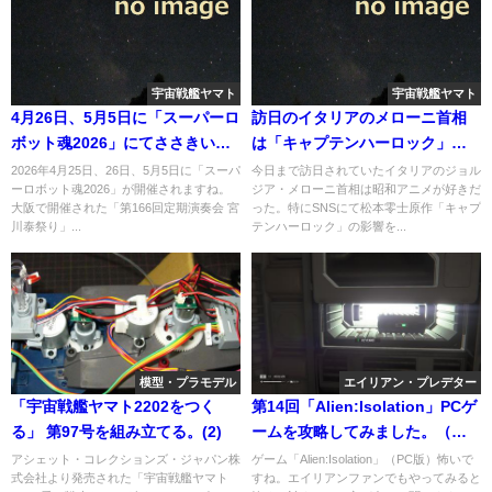
宇宙戦艦ヤマト
宇宙戦艦ヤマト
4月26日、5月5日に「スーパーロ
訪日のイタリアのメローニ首相
ボット魂2026」にてささきいさ
は「キャプテンハーロック」の
おさんがご出演、視聴券販売中
影響を受けた首相だった
2026年4月25日、26日、5月5日に「スーパ
今日まで訪日されていたイタリアのジョル
ーロボット魂2026」が開催されますね。
ジア・メローニ首相は昭和アニメが好きだ
大阪で開催された「第166回定期演奏会 宮
った。特にSNSにて松本零士原作「キャプ
川泰祭り」...
テンハーロック」の影響を...
模型・プラモデル
エイリアン・プレデター
「宇宙戦艦ヤマト2202をつく
第14回「Alien:Isolation」PCゲ
る」 第97号を組み立てる。(2)
ームを攻略してみました。（最
高難度）
アシェット・コレクションズ・ジャパン株
ゲーム「Alien:Isolation」（PC版）怖いで
式会社より発売された「宇宙戦艦ヤマト
すね。エイリアンファンでもやってみると