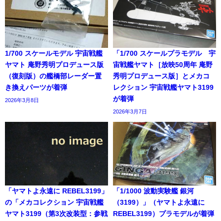
1/700 スケールモデル 宇宙戦艦
「1/700 スケールプラモデル 宇
ヤマト 庵野秀明プロデュース版
宙戦艦ヤマト［放映50周年 庵野
（復刻版）の艦橋部レーダー置
秀明プロデュース版］とメカコ
き換えパーツが着弾
レクション 宇宙戦艦ヤマト3199
が着弾
2026年3月8日
2026年3月7日
「ヤマトよ永遠に REBEL3199」
「1/1000 波動実験艦 銀河
の「メカコレクション 宇宙戦艦
（3199）」（ヤマトよ永遠に
ヤマト3199（第3次改装型：参戦
REBEL3199）プラモデルが着弾