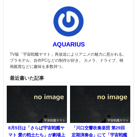
AQUARIUS
TV版「宇宙戦艦ヤマト」再放送によりアニメの魅力に惹かれる。
プラモデル、自作PCなどの制作が好き。 カメラ、ドライブ、映
画鑑賞などに趣味を多数持つ。
最近書いた記事
宇宙戦艦ヤマト
宇宙戦艦ヤマト
8月5日は「さらば宇宙戦艦ヤ
「川口交響吹奏楽団 第29回
マト 愛の戦士たち」が劇場上
定期演奏会」にて「宇宙戦艦