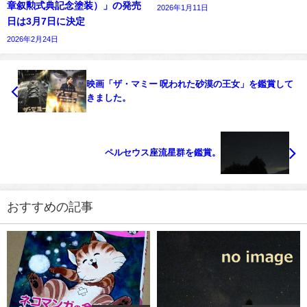
章叙勲式典記念塗装）」の発売
2026年1月11日
日は3月7日に決定
2026年2月24日
映画「ザ・マミー 呪われた砂漠の王女」を鑑賞して
きました。
ペルセウス座流星群を鑑賞。
おすすめの記事