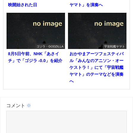
映開始された日
ヤマト」を演奏へ
ゴジラ・GODZILLA
宇宙戦艦ヤマト
8月5日午前、NHK「あさイ
おかやまアーツフェスティバ
チ」で「ゴジラ -0.0」を紹介
ル「みんなのアニソン・オー
ケストラ！」にて「宇宙戦艦
ヤマト」のテーマなどを演奏
へ
コメント
※