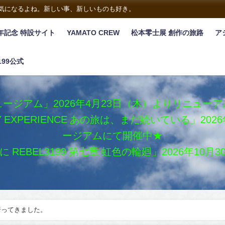
は気になるよね。新しい事、新しいものも好き。
年記念 特設サイト
YAMATO CREW
松本零士展 創作の旅路
ア
199公式
ージアム」2026年4月23日（木）よりリニュー
XY EXPERIENCE あの旅は、まだ続いている」2
ージアムにて開催中★
REBEL3199 第七章 虹色の輪廻」2026年10
行ってきました。