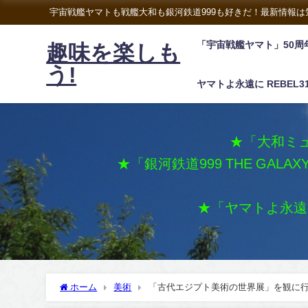
宇宙戦艦ヤマトも戦艦大和も銀河鉄道999も好きだ！最新情報
「宇宙戦艦ヤマト」50周
趣味を楽しも
う!
ヤマトよ永遠に REBEL3
★「大和ミュ
★「銀河鉄道999 THE GALA
★「ヤマトよ永遠に 
ホーム
美術
「古代エジプト美術の世界展」を観に