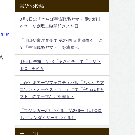
最近の投稿
8月5日は「さらば宇宙戦艦ヤマト 愛の戦士
たち」が劇場上映開始された日
RIUS
「川口交響吹奏楽団 第29回 定期演奏会」に
て「宇宙戦艦ヤマト」を演奏へ
私
8月5日午前、NHK「あさイチ」で「ゴジラ
-0.0」を紹介
おかやまアーツフェスティバル「みんなのア
ニソン・オーケストラ！」にて「宇宙戦艦ヤ
マト」のテーマなどを演奏へ
「マジンガーZをつくる」第269号（UFOロ
ボ グレンダイザーをつくる）
カテゴリー