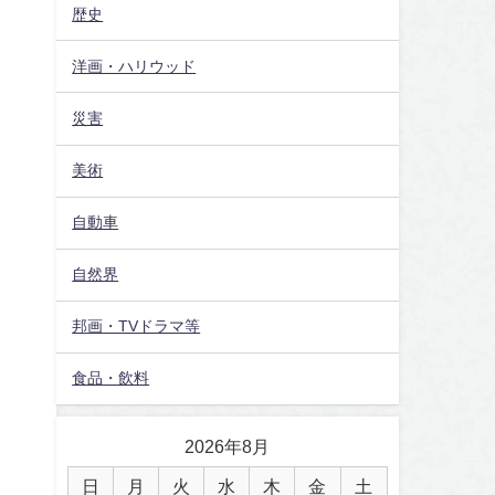
歴史
洋画・ハリウッド
災害
美術
自動車
自然界
邦画・TVドラマ等
食品・飲料
2026年8月
日
月
火
水
木
金
土