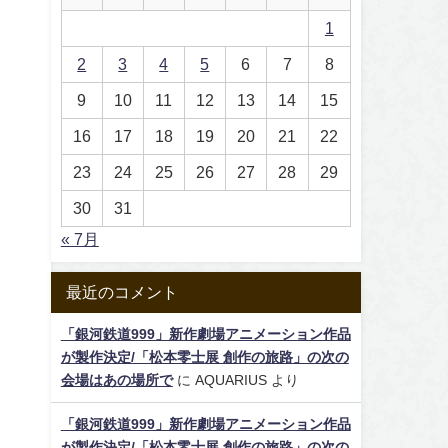
1
2
3
4
5
6
7
8
9
10
11
12
13
14
15
16
17
18
19
20
21
22
23
24
25
26
27
28
29
30
31
« 7月
最近のコメント
「銀河鉄道999」新作劇場アニメーション作品
が製作決定/「松本零士展 創作の旅路」の次の
会場はあの場所で
に
AQUARIUS
より
「銀河鉄道999」新作劇場アニメーション作品
が製作決定/「松本零士展 創作の旅路」の次の