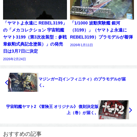
「ヤマトよ永遠に REBEL3199」
「1/1000 波動実験艦 銀河
の「メカコレクション 宇宙戦艦
（3199）」（ヤマトよ永遠に
ヤマト3199（第3次改装型：参戦
REBEL3199）プラモデルが着弾
章叙勲式典記念塗装）」の発売
2026年1月11日
日は3月7日に決定
2026年2月24日
マジンガーZ(インフィニティ）のプラモデルが届
く。
宇宙戦艦ヤマト2 《冒険王 オリジナル》 復刻決定版
上（巻）が届く。
おすすめの記事