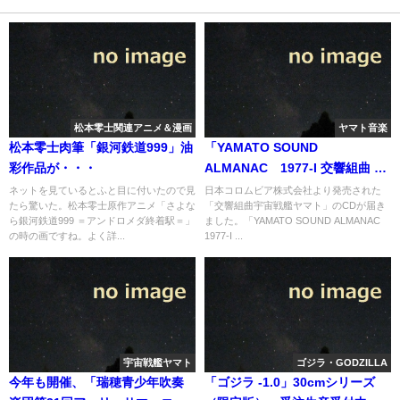
松本零士関連アニメ＆漫画
ヤマト音楽
松本零士肉筆「銀河鉄道999」油
「YAMATO SOUND
彩作品が・・・
ALMANAC 1977-I 交響組曲 宇
宙戦艦ヤマト」CDが届く
ネットを見ているとふと目に付いたので見
日本コロムビア株式会社より発売された
たら驚いた。松本零士原作アニメ「さよな
「交響組曲宇宙戦艦ヤマト」のCDが届き
ら銀河鉄道999 ＝アンドロメダ終着駅＝」
ました。「YAMATO SOUND ALMANAC
の時の画ですね。よく詳...
1977-I ...
宇宙戦艦ヤマト
ゴジラ・GODZILLA
今年も開催、「瑞穂青少年吹奏
「ゴジラ -1.0」30cmシリーズ