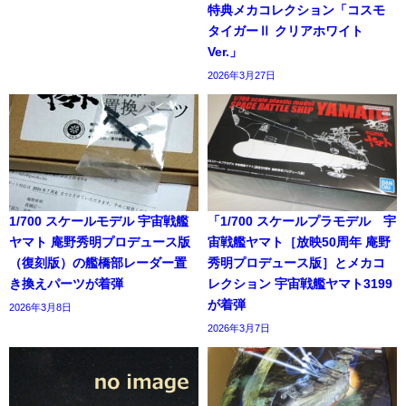
特典メカコレクション「コスモ
タイガーⅡ クリアホワイト
Ver.」
2026年3月27日
1/700 スケールモデル 宇宙戦艦
「1/700 スケールプラモデル 宇
ヤマト 庵野秀明プロデュース版
宙戦艦ヤマト［放映50周年 庵野
（復刻版）の艦橋部レーダー置
秀明プロデュース版］とメカコ
き換えパーツが着弾
レクション 宇宙戦艦ヤマト3199
が着弾
2026年3月8日
2026年3月7日