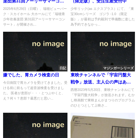
楽団第31回アーリーサマーコン
（限定版）、受注生産受付中
サート」にて組曲「宇宙戦艦ヤ
2025年6月29日（日曜）、瑞穂ビューパー
少年リック(as エクスプラス）にて、「東
ク・スカイホール 大ホールにて「瑞穂青
宝30cmシリーズ ゴジラ -1.0 （限定
マト」が演奏へ
少年吹奏楽団 第31回アーリーサマーコン
版）」が最初は予約殺到で準備数に達した
サート」が開催され...
為予約できなかっ...
日記
マジンガーシリーズ
嫌でした、胃カメラ検査の日
東映チャンネルで「宇宙円盤大
戦争」放送、主人公の声はあの
今日病院で胃カメラを受けてきました。受
ける前に前もって超音波検査を受けまし
「宇宙戦艦ヤマト」のささきい
西暦2023年5月20日、東映チャンネルにて
た。 医者が患部が・・・とつぶやくと、
「宇宙円盤大戦争」が放送されます。むか
さおさん
え？何々？患部？最悪だと思い...
し映画館で東映まんがまつりのプログラム
のひとつとして上映さ...