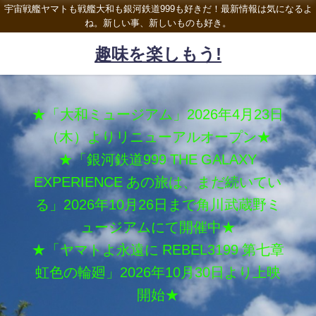
宇宙戦艦ヤマトも戦艦大和も銀河鉄道999も好きだ！最新情報は気になるよ
ね。新しい事、新しいものも好き。
趣味を楽しもう!
★「大和ミュージアム」2026年4月23日
（木）よりリニューアルオープン★
★「銀河鉄道999 THE GALAXY
EXPERIENCE あの旅は、まだ続いてい
る」2026年10月26日まで角川武蔵野ミ
ュージアムにて開催中★
★「ヤマトよ永遠に REBEL3199 第七章
虹色の輪廻」2026年10月30日より上映
開始★