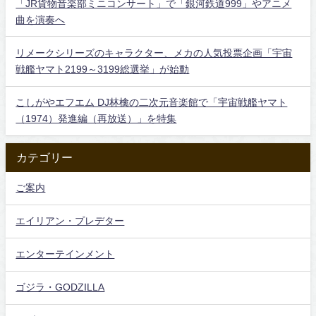
「JR貨物音楽部ミニコンサート」で「銀河鉄道999」やアニメ
曲を演奏へ
リメークシリーズのキャラクター、メカの人気投票企画「宇宙
戦艦ヤマト2199～3199総選挙」が始動
こしがやエフエム DJ林檎の二次元音楽館で「宇宙戦艦ヤマト
（1974）発進編（再放送）」を特集
カテゴリー
ご案内
エイリアン・プレデター
エンターテインメント
ゴジラ・GODZILLA