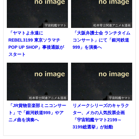
宇宙戦艦ヤマト
松本零士関連アニメ＆漫画
「ヤマトよ永遠に
「大阪弁護士会 ランチタイム
REBEL3199 東京ソラマチ
コンサート」にて「銀河鉄道
POP UP SHOP」事後通販が
999」を演奏へ
スタート
松本零士関連アニメ＆漫画
宇宙戦艦ヤマト
「JR貨物音楽部ミニコンサー
リメークシリーズのキャラク
ト」で「銀河鉄道999」やア
ター、メカの人気投票企画
ニメ曲を演奏へ
「宇宙戦艦ヤマト2199～
3199総選挙」が始動