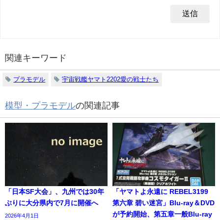
関連キーワード
プラモデル
宇宙戦艦ヤマト2202愛の戦士たち
模型・プラモデル
の関連記事
「日本SF大会」、九州では30年
「ヤマトよ永遠に REBEL3199
ぶりに大分県内で7月に開催へ
第六章 碧い迷宮」Blu-ray＆DVD
が予約開始、第五章一般Blu-ray
2026年4月1日