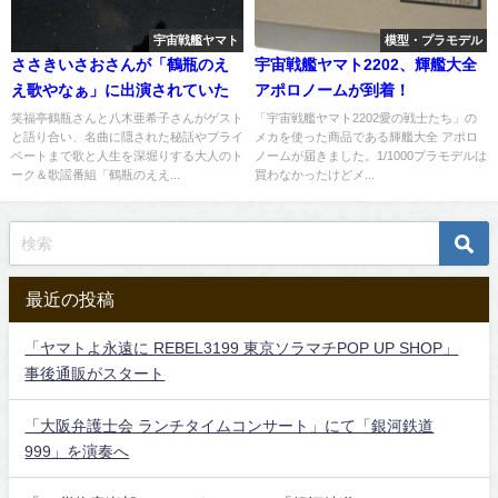
宇宙戦艦ヤマト
模型・プラモデル
ささきいさおさんが「鶴瓶のえ
宇宙戦艦ヤマト2202、輝艦大全
え歌やなぁ」に出演されていた
アポロノームが到着！
笑福亭鶴瓶さんと八木亜希子さんがゲスト
「宇宙戦艦ヤマト2202愛の戦士たち」の
と語り合い、名曲に隠された秘話やプライ
メカを使った商品である輝艦大全 アポロ
ベートまで歌と人生を深堀りする大人のト
ノームが届きました。1/1000プラモデルは
ーク＆歌謡番組「鶴瓶のええ...
買わなかったけどメ...
最近の投稿
「ヤマトよ永遠に REBEL3199 東京ソラマチPOP UP SHOP」
事後通販がスタート
「大阪弁護士会 ランチタイムコンサート」にて「銀河鉄道
999」を演奏へ