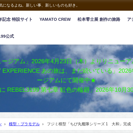
は気になるよね。新しい事、新しいものも好き。
年記念 特設サイト
YAMATO CREW
松本零士展 創作の旅路
ア
199公式
ージアム」2026年4月23日（木）よりリニュー
XY EXPERIENCE あの旅は、まだ続いている」2
ージアムにて開催中★
REBEL3199 第七章 虹色の輪廻」2026年10
ン
模型・プラモデル
フジミ模型「ちび丸艦隊シリーズ 1 大和」完成