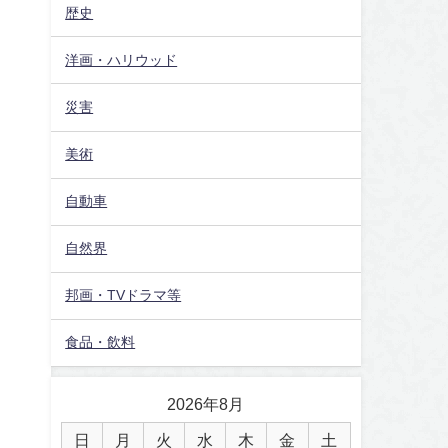
歴史
洋画・ハリウッド
災害
美術
自動車
自然界
邦画・TVドラマ等
食品・飲料
2026年8月
日
月
火
水
木
金
土