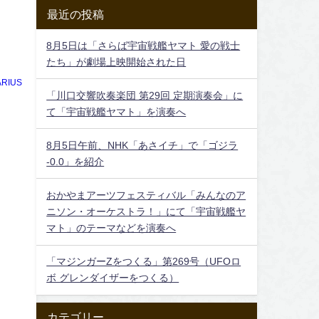
最近の投稿
8月5日は「さらば宇宙戦艦ヤマト 愛の戦士
たち」が劇場上映開始された日
RIUS
「川口交響吹奏楽団 第29回 定期演奏会」に
て「宇宙戦艦ヤマト」を演奏へ
8月5日午前、NHK「あさイチ」で「ゴジラ
-0.0」を紹介
おかやまアーツフェスティバル「みんなのア
ニソン・オーケストラ！」にて「宇宙戦艦ヤ
マト」のテーマなどを演奏へ
「マジンガーZをつくる」第269号（UFOロ
ボ グレンダイザーをつくる）
カテゴリー