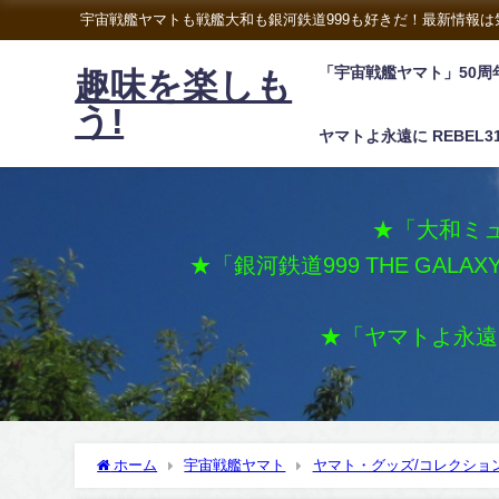
宇宙戦艦ヤマトも戦艦大和も銀河鉄道999も好きだ！最新情報
「宇宙戦艦ヤマト」50周
趣味を楽しも
う!
ヤマトよ永遠に REBEL3
★「大和ミュ
★「銀河鉄道999 THE GALA
★「ヤマトよ永遠に 
ホーム
宇宙戦艦ヤマト
ヤマト・グッズ/コレクショ