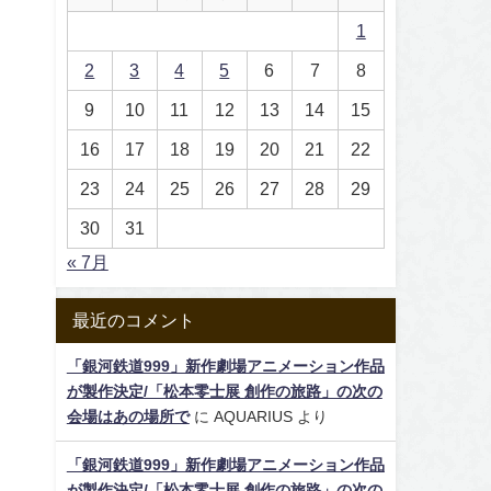
1
2
3
4
5
6
7
8
9
10
11
12
13
14
15
16
17
18
19
20
21
22
23
24
25
26
27
28
29
30
31
« 7月
最近のコメント
「銀河鉄道999」新作劇場アニメーション作品
が製作決定/「松本零士展 創作の旅路」の次の
会場はあの場所で
に
AQUARIUS
より
「銀河鉄道999」新作劇場アニメーション作品
が製作決定/「松本零士展 創作の旅路」の次の