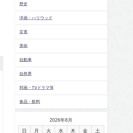
歴史
洋画・ハリウッド
災害
美術
自動車
自然界
邦画・TVドラマ等
食品・飲料
2026年8月
日
月
火
水
木
金
土