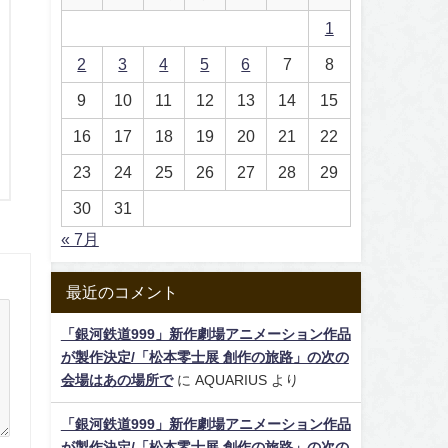
1
2
3
4
5
6
7
8
9
10
11
12
13
14
15
16
17
18
19
20
21
22
23
24
25
26
27
28
29
30
31
« 7月
最近のコメント
「銀河鉄道999」新作劇場アニメーション作品
が製作決定/「松本零士展 創作の旅路」の次の
会場はあの場所で
に
AQUARIUS
より
「銀河鉄道999」新作劇場アニメーション作品
が製作決定/「松本零士展 創作の旅路」の次の