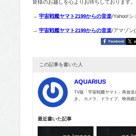
皆様のお越しを心よりお待ちしております。
→
宇宙戦艦ヤマト2199からの音楽
/Yahoo
→
宇宙戦艦ヤマト2199からの音楽
/アマゾン(A
Facebook
p
この記事を書いた人
AQUARIUS
TV版「宇宙戦艦ヤマト」再放送
き。 カメラ、ドライブ、映画
最近書いた記事