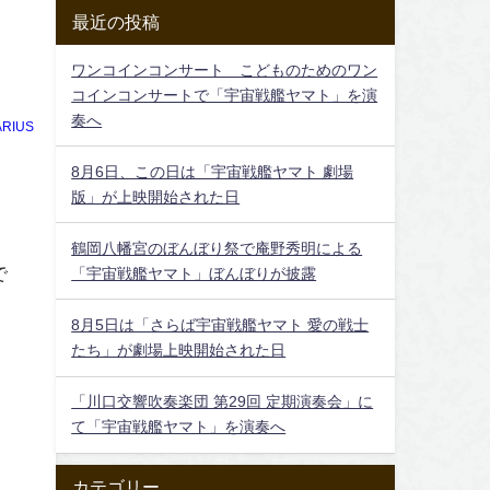
最近の投稿
ワンコインコンサート こどものためのワン
コインコンサートで「宇宙戦艦ヤマト」を演
奏へ
RIUS
8月6日、この日は「宇宙戦艦ヤマト 劇場
版」が上映開始された日
鶴岡八幡宮のぼんぼり祭で庵野秀明による
で
「宇宙戦艦ヤマト」ぼんぼりが披露
8月5日は「さらば宇宙戦艦ヤマト 愛の戦士
たち」が劇場上映開始された日
「川口交響吹奏楽団 第29回 定期演奏会」に
て「宇宙戦艦ヤマト」を演奏へ
カテゴリー