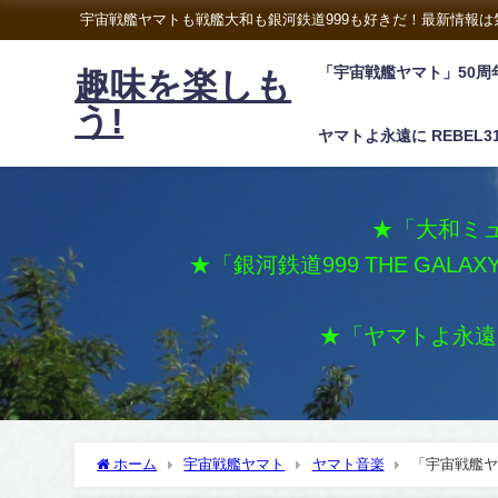
宇宙戦艦ヤマトも戦艦大和も銀河鉄道999も好きだ！最新情報
「宇宙戦艦ヤマト」50周
趣味を楽しも
う!
ヤマトよ永遠に REBEL3
★「大和ミュ
★「銀河鉄道999 THE GALA
★「ヤマトよ永遠に 
ホーム
宇宙戦艦ヤマト
ヤマト音楽
「宇宙戦艦ヤ