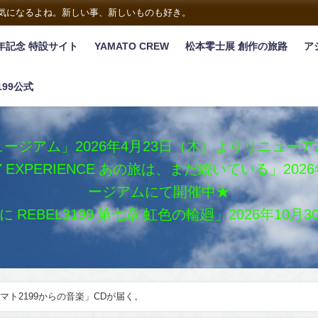
は気になるよね。新しい事、新しいものも好き。
年記念 特設サイト
YAMATO CREW
松本零士展 創作の旅路
ア
199公式
ージアム」2026年4月23日（木）よりリニュー
XY EXPERIENCE あの旅は、まだ続いている」2
ージアムにて開催中★
REBEL3199 第七章 虹色の輪廻」2026年10
マト2199からの音楽」CDが届く。