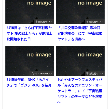
宇宙戦艦ヤマト
宇宙戦艦ヤマト
8月5日は「さらば宇宙戦艦ヤ
「川口交響吹奏楽団 第29回
マト 愛の戦士たち」が劇場上
定期演奏会」にて「宇宙戦艦
映開始された日
ヤマト」を演奏へ
ゴジラ・GODZILLA
宇宙戦艦ヤマト
8月5日午前、NHK「あさイ
おかやまアーツフェスティバ
チ」で「ゴジラ -0.0」を紹介
ル「みんなのアニソン・オー
ケストラ！」にて「宇宙戦艦
ヤマト」のテーマなどを演奏
へ