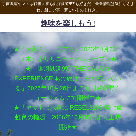
宇宙戦艦ヤマトも戦艦大和も銀河鉄道999も好きだ！最新情報は気になるよ
ね。新しい事、新しいものも好き。
趣味を楽しもう!
★「大和ミュージアム」2026年4月23日
（木）よりリニューアルオープン★
★「銀河鉄道999 THE GALAXY
EXPERIENCE あの旅は、まだ続いてい
る」2026年10月26日まで角川武蔵野ミ
ュージアムにて開催中★
★「ヤマトよ永遠に REBEL3199 第七章
虹色の輪廻」2026年10月30日より上映
開始★