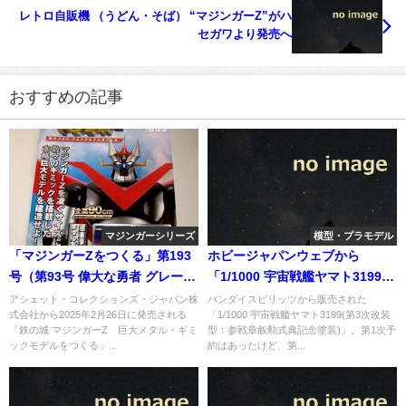
レトロ自販機 （うどん・そば） “マジンガーZ”がハ
セガワより発売へ
おすすめの記事
マジンガーシリーズ
模型・プラモデル
「マジンガーZをつくる」第193
ホビージャパンウェブから
号（第93号 偉大な勇者 グレート
「1/1000 宇宙戦艦ヤマト3199」
マジンガー 編）
(ヤマトよ永遠に REBEL3199)製
アシェット・コレクションズ・ジャパン株
バンダイスピリッツから販売された
式会社から2025年2月26日に発売される
「1/1000 宇宙戦艦ヤマト3199(第3次改装
作記事がアップ
「鉄の城 マジンガーZ 巨大メタル・ギミ
型：参戦章叙勲式典記念塗装)」。第1次予
ックモデルをつくる」...
約はあったけど、第...