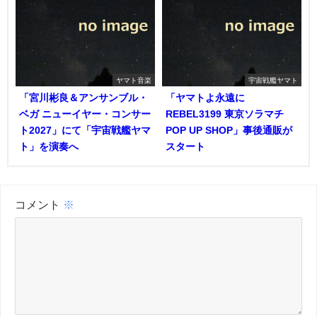
ヤマト音楽
宇宙戦艦ヤマト
「宮川彬良＆アンサンブル・
「ヤマトよ永遠に
ベガ ニューイヤー・コンサー
REBEL3199 東京ソラマチ
ト2027」にて「宇宙戦艦ヤマ
POP UP SHOP」事後通販が
ト」を演奏へ
スタート
コメント
※