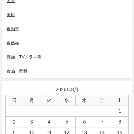
災害
美術
自動車
自然界
邦画・TVドラマ等
食品・飲料
2026年8月
日
月
火
水
木
金
土
1
2
3
4
5
6
7
8
9
10
11
12
13
14
15