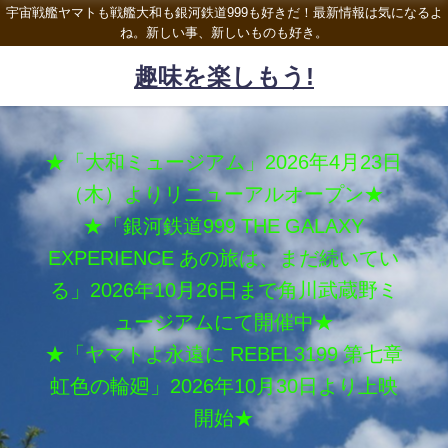
宇宙戦艦ヤマトも戦艦大和も銀河鉄道999も好きだ！最新情報は気になるよ
ね。新しい事、新しいものも好き。
趣味を楽しもう!
★「大和ミュージアム」2026年4月23日
（木）よりリニューアルオープン★
★「銀河鉄道999 THE GALAXY
EXPERIENCE あの旅は、まだ続いてい
る」2026年10月26日まで角川武蔵野ミ
ュージアムにて開催中★
★「ヤマトよ永遠に REBEL3199 第七章
虹色の輪廻」2026年10月30日より上映
開始★