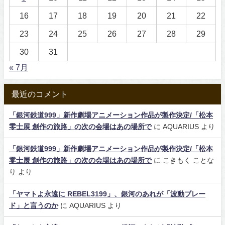
16
17
18
19
20
21
22
23
24
25
26
27
28
29
30
31
« 7月
最近のコメント
「銀河鉄道999」新作劇場アニメーション作品が製作決定/「松本
零士展 創作の旅路」の次の会場はあの場所で
に
AQUARIUS
より
「銀河鉄道999」新作劇場アニメーション作品が製作決定/「松本
零士展 創作の旅路」の次の会場はあの場所で
に
こきもく ことな
り
より
「ヤマトよ永遠に REBEL3199」、銀河のあれが「波動ブレー
ド」と言うのか
に
AQUARIUS
より