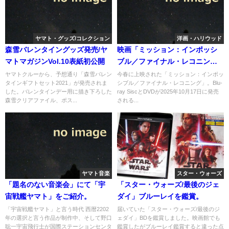
ヤマト・グッズ/コレクション
洋画・ハリウッド
森雪バレンタイングッズ発売/ヤ
映画「ミッション：インポッシ
マトマガジンVol.10表紙初公開
ブル／ファイナル・レコニン
グ」Blu-ray/DVDは10月発売へ
ヤマトクルーから、予想通り「森雪バレン
今春に上映された「ミッション：インポッ
タインギフトセット2021」が発売されま
シブル／ファイナル・レコニング」。Blu-
した。バレンタインデー用に描き下ろした
ray SiscとDVDが2025年10月17日に発売
森雪クリアファイル、ポス...
される...
ヤマト音楽
スター・ウォーズ
「題名のない音楽会」にて「宇
「スター・ウォーズ/最後のジェ
宙戦艦ヤマト」をご紹介。
ダイ」ブルーレイを鑑賞。
「宇宙戦艦ヤマト」と言う時代 西暦2202
届いていた「スター・ウォーズ/最後のジ
年の選択と言う作品が制作中、そして野口
ェダイ」BDを鑑賞しました。映画館でも
聡一宇宙飛行士が国際ステーションセンタ
鑑賞したがブルーレイ鑑賞すると違った点