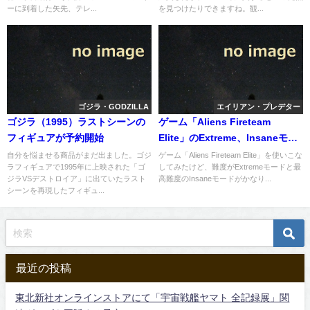
ーに到着した矢先、テレ...
を見つけたりできますね。観...
ゴジラ・GODZILLA
エイリアン・プレデター
ゴジラ（1995）ラストシーンの
ゲーム「Aliens Fireteam
フィギュアが予約開始
Elite」のExtreme、Insaneモー
ドは3人メンバーのバランス次第
自分を悩ませる商品がまだ出ました。ゴジ
ゲーム「Aliens Fireteam Elite」を使いこな
ラフィギュアで1995年に上映された「ゴ
してみたけど、難度がExtremeモードと最
か
ジラVSデストロイア」に出ていたラスト
高難度のInsaneモードがかなり...
シーンを再現したフィギュ...
最近の投稿
東北新社オンラインストアにて「宇宙戦艦ヤマト 全記録展」関