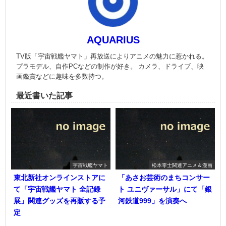
AQUARIUS
TV版「宇宙戦艦ヤマト」再放送によりアニメの魅力に惹かれる。
プラモデル、自作PCなどの制作が好き。 カメラ、ドライブ、映
画鑑賞などに趣味を多数持つ。
最近書いた記事
宇宙戦艦ヤマト
松本零士関連アニメ＆漫画
東北新社オンラインストアに
「あさお芸術のまちコンサー
て「宇宙戦艦ヤマト 全記録
ト ユニヴァーサル」にて「銀
展」関連グッズを再販する予
河鉄道999」を演奏へ
定