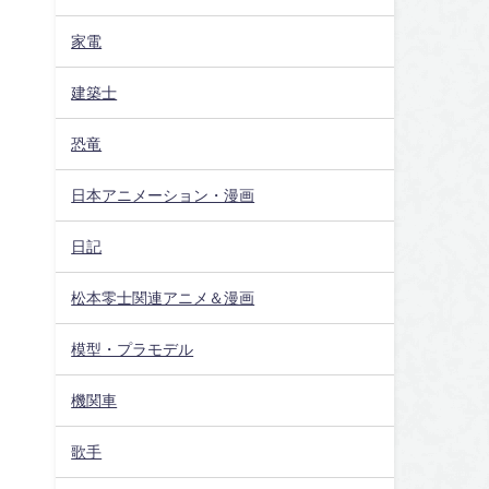
家電
建築士
恐竜
日本アニメーション・漫画
日記
松本零士関連アニメ＆漫画
模型・プラモデル
機関車
ま
歌手