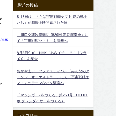
最近の投稿
8月5日は「さらば宇宙戦艦ヤマト 愛の戦士
ど
たち」が劇場上映開始された日
「川口交響吹奏楽団 第29回 定期演奏会」に
RIUS
て「宇宙戦艦ヤマト」を演奏へ
8月5日午前、NHK「あさイチ」で「ゴジラ
-0.0」を紹介
おかやまアーツフェスティバル「みんなのア
ニソン・オーケストラ！」にて「宇宙戦艦ヤ
ッ
マト」のテーマなどを演奏へ
「マジンガーZをつくる」第269号（UFOロ
ボ グレンダイザーをつくる）
カテゴリー