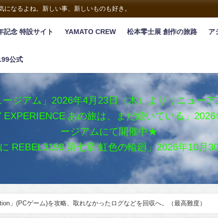
は気になるよね。新しい事、新しいものも好き。
年記念 特設サイト
YAMATO CREW
松本零士展 創作の旅路
ア
199公式
ージアム」2026年4月23日（木）よりリニュー
XY EXPERIENCE あの旅は、まだ続いている」2
ージアムにて開催中★
REBEL3199 第七章 虹色の輪廻」2026年10
Isolation」(PCゲーム)を攻略、取れなかったログなどを回収へ。（最高難度）