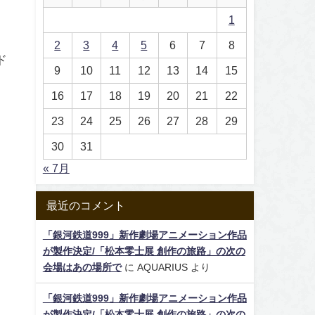
1
2
3
4
5
6
7
8
ド
9
10
11
12
13
14
15
16
17
18
19
20
21
22
23
24
25
26
27
28
29
っ
30
31
« 7月
最近のコメント
「銀河鉄道999」新作劇場アニメーション作品
が製作決定/「松本零士展 創作の旅路」の次の
会場はあの場所で
に
AQUARIUS
より
「銀河鉄道999」新作劇場アニメーション作品
が製作決定/「松本零士展 創作の旅路」の次の