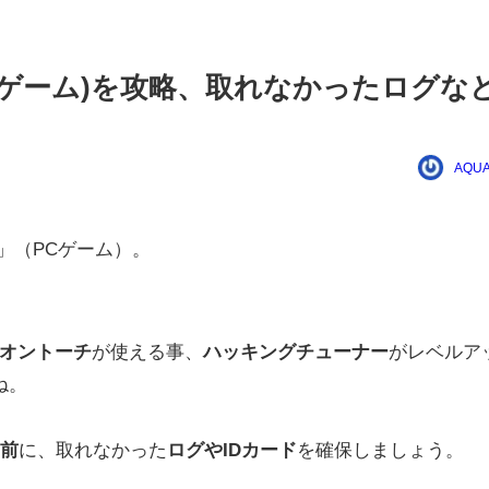
on」(PCゲーム)を攻略、取れなかったログな
AQUA
」（PCゲーム）。
オントーチ
が使える事、
ハッキングチューナー
がレベルア
ね。
る前
に、取れなかった
ログやIDカード
を確保しましょう。