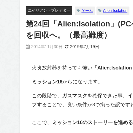
エイリアン・プレデター
ゲーム
Alien:Isolation
第24回「Alien:Isolati
を回収へ。（最高難度）
2014年11月30日
2019年7月19日
火炎放射器を持っても怖い「
Alien:Isolation
ミッション16
からになります。
この段階で、
ガスマスク
を確保できた事、
イ
プすることで、良い条件が3つ揃った訳です
ここで、
ミッション16のストーリーを進め