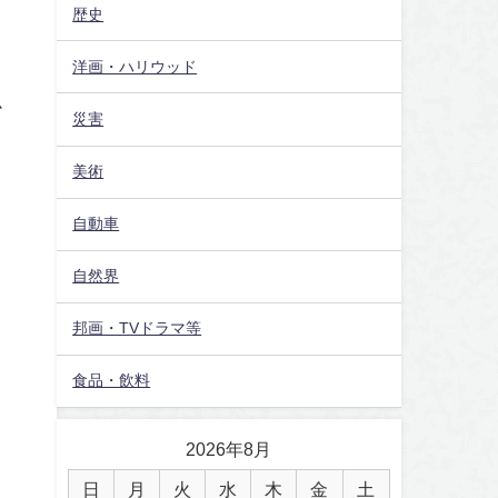
歴史
洋画・ハリウッド
か
災害
美術
自動車
自然界
邦画・TVドラマ等
食品・飲料
2026年8月
日
月
火
水
木
金
土