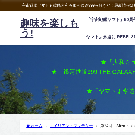
宇宙戦艦ヤマトも戦艦大和も銀河鉄道999も好きだ！最新情報
「宇宙戦艦ヤマト」50周
趣味を楽しも
う!
ヤマトよ永遠に REBEL3
★「大和ミュ
★「銀河鉄道999 THE GALA
★「ヤマトよ永遠に 
ホーム
エイリアン・プレデター
第24回「Alien: