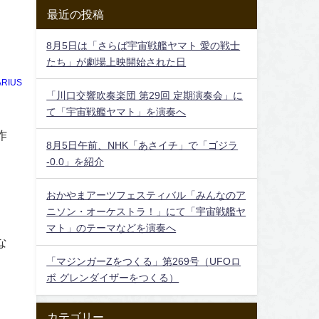
最近の投稿
8月5日は「さらば宇宙戦艦ヤマト 愛の戦士
たち」が劇場上映開始された日
RIUS
「川口交響吹奏楽団 第29回 定期演奏会」に
て「宇宙戦艦ヤマト」を演奏へ
作
8月5日午前、NHK「あさイチ」で「ゴジラ
-0.0」を紹介
おかやまアーツフェスティバル「みんなのア
ニソン・オーケストラ！」にて「宇宙戦艦ヤ
マト」のテーマなどを演奏へ
な
「マジンガーZをつくる」第269号（UFOロ
ボ グレンダイザーをつくる）
カテゴリー