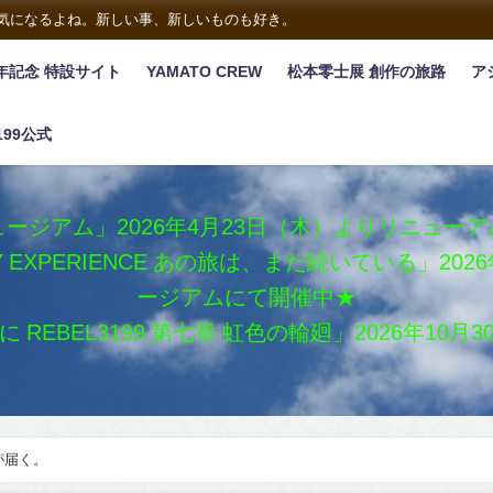
は気になるよね。新しい事、新しいものも好き。
年記念 特設サイト
YAMATO CREW
松本零士展 創作の旅路
ア
199公式
ージアム」2026年4月23日（木）よりリニュー
XY EXPERIENCE あの旅は、まだ続いている」2
ージアムにて開催中★
REBEL3199 第七章 虹色の輪廻」2026年10
cが届く。