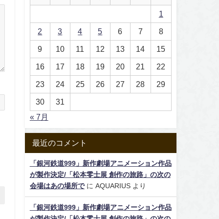
1
2
3
4
5
6
7
8
9
10
11
12
13
14
15
16
17
18
19
20
21
22
23
24
25
26
27
28
29
30
31
« 7月
最近のコメント
「銀河鉄道999」新作劇場アニメーション作品
が製作決定/「松本零士展 創作の旅路」の次の
会場はあの場所で
に
AQUARIUS
より
「銀河鉄道999」新作劇場アニメーション作品
が製作決定/「松本零士展 創作の旅路」の次の