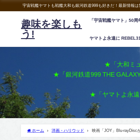
宇宙戦艦ヤマトも戦艦大和も銀河鉄道999も好きだ！最新情報
「宇宙戦艦ヤマト」50周
趣味を楽しも
う!
ヤマトよ永遠に REBEL3
★「大和ミュ
★「銀河鉄道999 THE GALA
★「ヤマトよ永遠に 
ホーム
洋画・ハリウッド
映画「JOY」Blu-rayDis