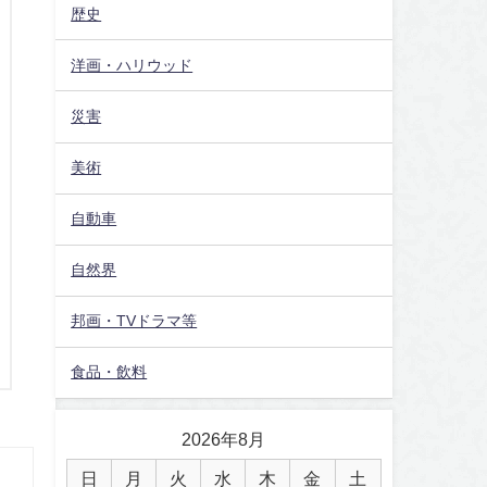
歴史
洋画・ハリウッド
災害
美術
自動車
自然界
邦画・TVドラマ等
食品・飲料
2026年8月
日
月
火
水
木
金
土