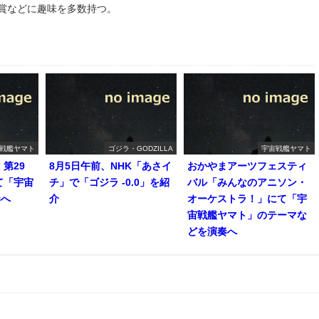
鑑賞などに趣味を多数持つ。
戦艦ヤマト
ゴジラ・GODZILLA
宇宙戦艦ヤマト
第29
8月5日午前、NHK「あさイ
おかやまアーツフェスティ
て「宇宙
チ」で「ゴジラ -0.0」を紹
バル「みんなのアニソン・
奏へ
介
オーケストラ！」にて「宇
宙戦艦ヤマト」のテーマな
どを演奏へ