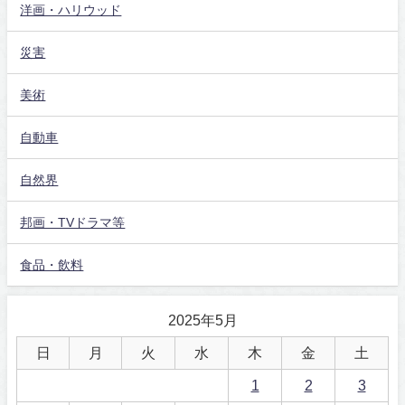
洋画・ハリウッド
災害
美術
自動車
自然界
邦画・TVドラマ等
食品・飲料
2025年5月
日
月
火
水
木
金
土
1
2
3