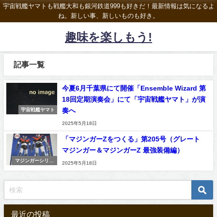
宇宙戦艦ヤマトも戦艦大和も銀河鉄道999も好きだ！最新情報は気になるよ
ね。新しい事、新しいものも好き。
趣味を楽しもう!
記事一覧
今夏6月千葉県にて開催「Ensemble Wizard 第
18回定期演奏会」にて「宇宙戦艦ヤマト」が演
奏へ
宇宙戦艦ヤマト
2025年5月18日
「マジンガーZをつくる」第205号（グレート
マジンガー＆マジンガーZ 最強装備編）
マジンガーシリー
2025年5月18日
ズ
最近の投稿