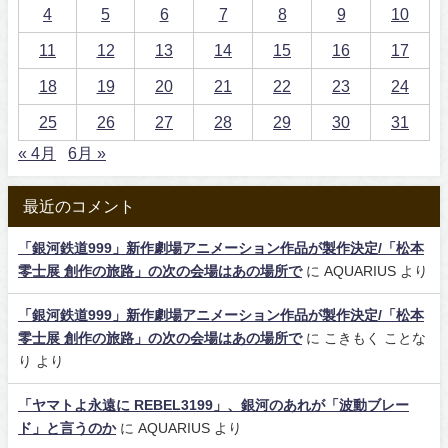
4
5
6
7
8
9
10
11
12
13
14
15
16
17
18
19
20
21
22
23
24
25
26
27
28
29
30
31
« 4月
6月 »
最近のコメント
「銀河鉄道999」新作劇場アニメーション作品が製作決定/「松本
零士展 創作の旅路」の次の会場はあの場所で
に
AQUARIUS
より
「銀河鉄道999」新作劇場アニメーション作品が製作決定/「松本
零士展 創作の旅路」の次の会場はあの場所で
に
こきもく ことな
り
より
「ヤマトよ永遠に REBEL3199」、銀河のあれが「波動ブレー
ド」と言うのか
に
AQUARIUS
より