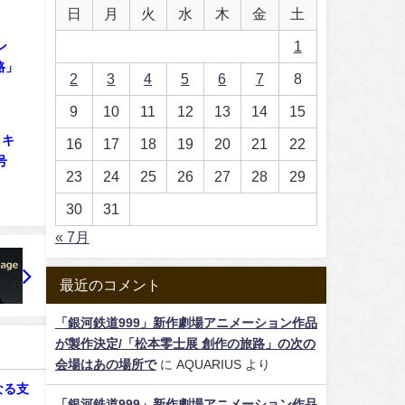
日
月
火
水
木
金
土
1
ン
路」
2
3
4
5
6
7
8
9
10
11
12
13
14
15
イキ
16
17
18
19
20
21
22
号
23
24
25
26
27
28
29
30
31
« 7月
最近のコメント
「銀河鉄道999」新作劇場アニメーション作品
が製作決定/「松本零士展 創作の旅路」の次の
会場はあの場所で
に
AQUARIUS
より
なる支
「銀河鉄道999」新作劇場アニメーション作品