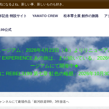
は気になるよね。新しい事、新しいものも好き。
年記念 特設サイト
YAMATO CREW
松本零士展 創作の旅路
ア
199公式
ージアム」2026年4月23日（木）よりリニュー
XY EXPERIENCE あの旅は、まだ続いている」2
ージアムにて開催中★
REBEL3199 第七章 虹色の輪廻」2026年10
ャンネルにて劇場作品「銀河鉄道999」3作放送へ