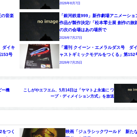
2026年8月7日
夏の音楽
「銀河鉄道999」新作劇場アニメーショ
作品が製作決定/「松本零士展 創作の旅
の次の会場はあの場所で
2026年7月27日
 ダイキ
「週刊 クイーン・エメラルダス号 ダ
153号
ャストギミックモデルをつくる」第152
2026年7月25日
ピー機
こしがやエフエム、5月14日は「ヤマトよ永遠に ワ
ープ・ディメイション方式」を放送
2をつく
映画「ジュラシックワールド 新た