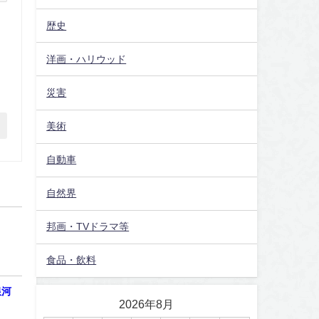
歴史
洋画・ハリウッド
災害
美術
自動車
自然界
邦画・TVドラマ等
食品・飲料
銀河
2026年8月