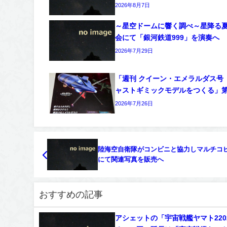
2026年8月7日
～星空ドームに響く調べ～星降る
会にて「銀河鉄道999」を演奏へ
2026年7月29日
「週刊 クイーン・エメラルダス号
ャストギミックモデルをつくる」第
2026年7月26日
陸海空自衛隊がコンビニと協力しマルチコ
にて関連写真を販売へ
おすすめの記事
アシェットの「宇宙戦艦ヤマト220