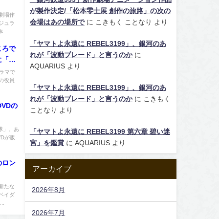
が製作決定/「松本零士展 創作の旅路」の次の
劇場作
会場はあの場所で
に
こきもく ことなり
より
ジュラ
..
「ヤマトよ永遠に REBEL3199」、銀河のあ
ころで
れが「波動ブレード」と言うのか
に
に「宇
AQUARIUS
より
、伊達
ドラマで
の役員
「ヤマトよ永遠に REBEL3199」、銀河のあ
れが「波動ブレード」と言うのか
に
こきもく
DVDの
ことなり
より
隊」。あ
「ヤマトよ永遠に REBEL3199 第六章 碧い迷
VDが販
宮」を鑑賞
に
AQUARIUS
より
のロン
アーカイブ
新たな
2026年8月
ベイダ
.
2026年7月