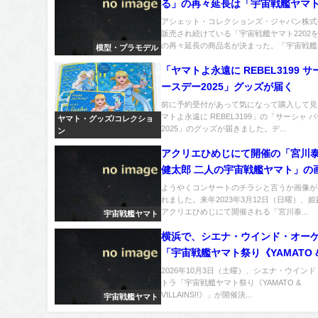
る」の再々延長は「宇宙戦艦ヤマ
トよ永遠に REBEL3199 地球防
アシェット・コレクションズ・ジャパン株式
販売され続けている「宇宙戦艦ヤマト2202
ール艦をつくる」に決定
の再々延長の商品名が決まった。「宇宙戦艦..
模型・プラモデル
「ヤマトよ永遠に REBEL3199 サ
ースデー2025」グッズが届く
前に予約受付があって気になって購入して見
マトよ永遠に REBEL3199」の「サーシャ 
ヤマト・グッズ/コレクショ
2025」のグッズが届きました。デ...
ン
アクリエひめじにて開催の「宮川
健太郎 二人の宇宙戦艦ヤマト」の
ップ
ようやくコンサートのチラシと言うか画像が
れました。来年2023年3月12日（日曜）、
アクリエひめじにて開催される「宮川泰...
宇宙戦艦ヤマト
横浜で、シエナ・ウインド・オー
「宇宙戦艦ヤマト祭り《YAMATO 
VILLAINS!!》」が開催へ
2026年10月3日（土曜）、シエナ・ウイン
トラ「宇宙戦艦ヤマト祭り《YAMATO &
VILLAINS!!》」が開催決...
宇宙戦艦ヤマト