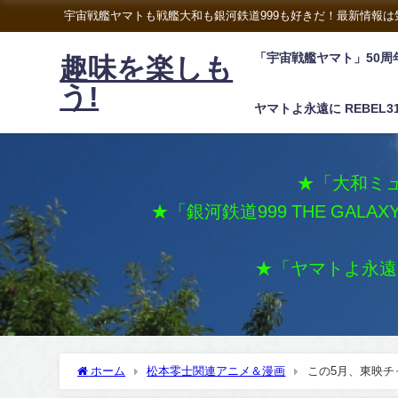
宇宙戦艦ヤマトも戦艦大和も銀河鉄道999も好きだ！最新情報
「宇宙戦艦ヤマト」50周
趣味を楽しも
う!
ヤマトよ永遠に REBEL3
★「大和ミュ
★「銀河鉄道999 THE GALA
★「ヤマトよ永遠に 
ホーム
松本零士関連アニメ＆漫画
この5月、東映チ