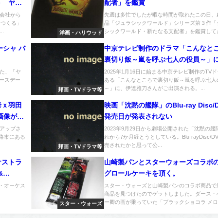
ト ヤマ
配者」を鑑賞
衛軍パトロ
会社から
先週は多忙でしたが暇な時間が取れたこの日、
をつくる」
品「ジュラシックワールド」シリーズ第３作「
.
シックワールド・新たなる支配者」を鑑賞してき.
洋画・ハリウッド
ーシャ バ
中京テレビ制作のドラマ「こんなと
裏切り飯～嵐を呼ぶ七人の役員～」
宙戦艦ヤマト」デスラー総統の声優
た、「ヤ
2025年1月16日に始まる中京テレビ制作のTV
バースデー
ある「こんなところで裏切り飯～嵐を呼ぶ七人
雅刀さんがご出演
～」に、伊達雅刀さんがご出演される。...
邦画・TVドラマ等
泰ｘ羽田
映画「沈黙の艦隊」のBlu-ray Disc/
画像がア
発売日が発表されない
アップさ
2023年9月29日から劇場公開された「沈黙の艦
姫路市にある
れから7か月経とうとしている。Blu-rayDisc/D
売されたかと思って公...
邦画・TVドラマ等
ケストラ
山崎製パンとスターウォーズコラボ
&
グロールケーキを頂く。
ド・オーケス
スター・ウォーズと山崎製パンのコラボ商品で
商品を見つけたのでゲットしました。ダース・
ー卿の画が乗っていた「ブラックショコラ メロ..
スター・ウォーズ