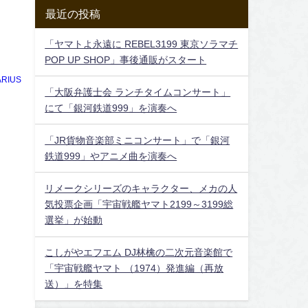
最近の投稿
「ヤマトよ永遠に REBEL3199 東京ソラマチ
POP UP SHOP」事後通販がスタート
RIUS
「大阪弁護士会 ランチタイムコンサート」
にて「銀河鉄道999」を演奏へ
「JR貨物音楽部ミニコンサート」で「銀河
鉄道999」やアニメ曲を演奏へ
リメークシリーズのキャラクター、メカの人
気投票企画「宇宙戦艦ヤマト2199～3199総
選挙」が始動
こしがやエフエム DJ林檎の二次元音楽館で
「宇宙戦艦ヤマト （1974）発進編（再放
送）」を特集