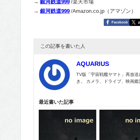
→
銀河鉄道999
/楽天市場
→
銀河鉄道999
/Amazon.co.jp（アマゾン）
Facebook
p
この記事を書いた人
AQUARIUS
TV版「宇宙戦艦ヤマト」再放送
き。 カメラ、ドライブ、映画
最近書いた記事